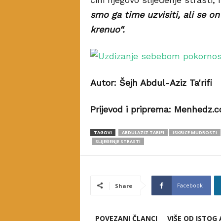
smo ga time uzvisiti, ali se o
krenuo“.
Autor: Šejh Abdul-Aziz Ta'rifi
Prijevod i priprema: Menhedz.
TAGOVI
ABDULAZIZ TARIFI
ISKRICE MUDROSTI
SLIJEĐENJE STRASTI
Facebook
Share
POVEZANI ČLANCI
VIŠE OD ISTOG