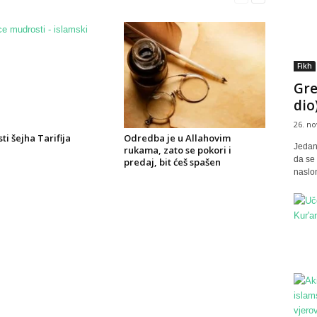
Fikh
Gre
dio
26. no
i šejha Tarifija
Odredba je u Allahovim
Jedan
rukama, zato se pokori i
da se 
predaj, bit ćeš spašen
naslon