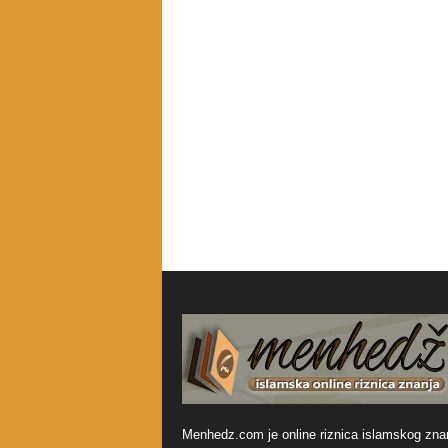
Menhedz.com je online riznica islamskog zna