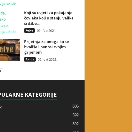
Koji su uvjeti za pokajanje
čovjeka koji u stanju velike
srdžbe...
Fetve
09. feb 2021.
Prijetnja za onoga ko se
hvališe i ponosi svojim
grijehom
Akida
02. okt 2022.
ULARNE KATEGORIJE
606
k
592
392