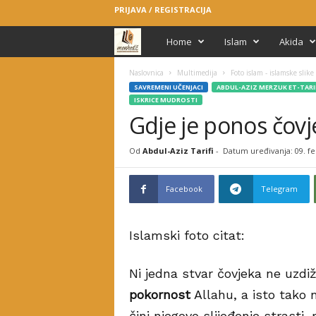
PRIJAVA / REGISTRACIJA
M
Home
Islam
Akida
e
Naslovnica
Multimedija
Foto islam - islamske slike i
SAVREMENI UČENJACI
ABDUL-AZIZ MERZUK ET-TARI
ISKRICE MUDROSTI
n
Gdje je ponos čovj
h
Od
Abdul-Aziz Tarifi
-
Datum uređivanja: 09. fe
e
Facebook
Telegram
d
ž
Islamski foto citat:
Ni jedna stvar čovjeka ne uzdiž
pokornost
Allahu, a isto tako n
čini njegovo slijeđenje strasti,