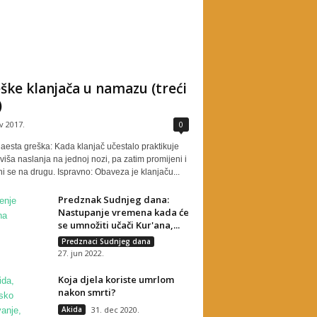
ške klanjača u namazu (treći
)
v 2017.
0
aesta greška: Kada klanjač učestalo praktikuje
viša naslanja na jednoj nozi, pa zatim promijeni i
i se na drugu. Ispravno: Obaveza je klanjaču...
Predznak Sudnjeg dana:
Nastupanje vremena kada će
se umnožiti učači Kur'ana,...
Predznaci Sudnjeg dana
27. jun 2022.
Koja djela koriste umrlom
nakon smrti?
Akida
31. dec 2020.