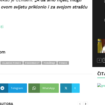
n ovom svijetu priklonio i za svojom strašću
com
ISLAMSKI PONOS
POKORNOST
PONIŽENJE
PONOS
ČIT
Telegram
WhatsApp
X
 AUTORA