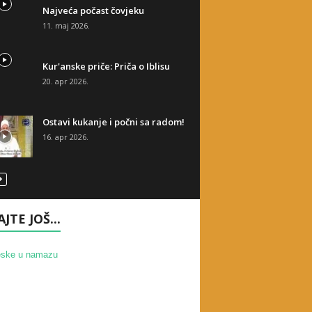
Najveća počast čovjeku
11. maj 2026.
Kur'anske priče: Priča o Iblisu
20. apr 2026.
Ostavi kukanje i počni sa radom!
16. apr 2026.
AJTE JOŠ...