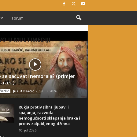
Forum
O U MULTIMEDIJI
 se sačuvati nemorala? (primjer
a a.s.)
Barčić
Jusuf Barčić
-
19. jul 2026.
Rukja protiv sihra ljubavi i
spajanja, razvoda i
nemogućnosti sklapanja braka i
protiv zaljubljenog džinna
10. jul 2026.