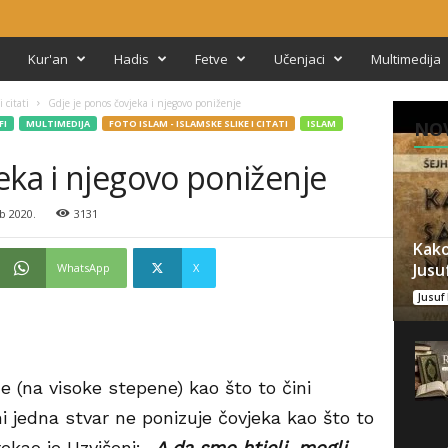
Kur'an
Hadis
Fetve
Učenjaci
Multimedija
 citati
Gdje je ponos čovjeka i njegovo poniženje
FI
MULTIMEDIJA
FOTO ISLAM - ISLAMSKE SLIKE I CITATI
ISLAM
NOV
eka i njegovo poniženje
b 2020.
3131
Kako
Jusuf
WhatsApp
X
Jusuf 
e (na visoke stepene) kao što to čini
i jedna stvar ne ponizuje čovjeka kao što to
 rekao je Uzvišeni:
„A da smo htjeli, mogli