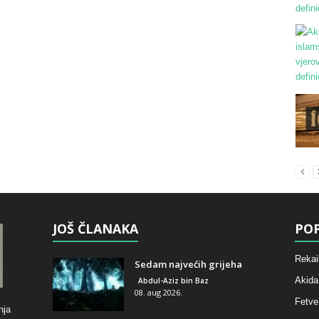
JOŠ ČLANAKA
POP
Rekai
Sedam najvećih grijeha
Akida
Abdul-Aziz bin Baz
08. aug 2026.
Fetve
nja