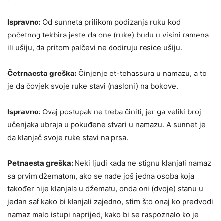
Ispravno:
Od sunneta prilikom podizanja ruku kod
početnog tekbira jeste da one (ruke) budu u visini ramena
ili ušiju, da pritom palčevi ne dodiruju resice ušiju.
Četrnaesta greška:
Činjenje et-tehassura u namazu, a to
je da čovjek svoje ruke stavi (nasloni) na bokove.
Ispravno:
Ovaj postupak ne treba činiti, jer ga veliki broj
učenjaka ubraja u pokuđene stvari u namazu. A sunnet je
da klanjač svoje ruke stavi na prsa.
Petnaesta greška:
Neki ljudi kada ne stignu klanjati namaz
sa prvim džematom, ako se nađe još jedna osoba koja
također nije klanjala u džematu, onda oni (dvoje) stanu u
jedan saf kako bi klanjali zajedno, stim što onaj ko predvodi
namaz malo istupi naprijed, kako bi se raspoznalo ko je