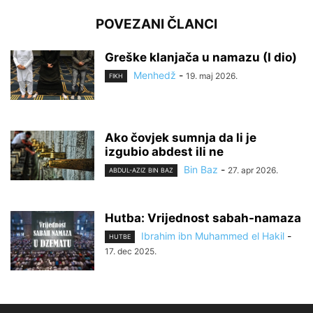
POVEZANI ČLANCI
Greške klanjača u namazu (I dio)
Menhedž
-
19. maj 2026.
FIKH
Ako čovjek sumnja da li je
izgubio abdest ili ne
Bin Baz
-
27. apr 2026.
ABDUL-AZIZ BIN BAZ
Hutba: Vrijednost sabah-namaza
Ibrahim ibn Muhammed el Hakil
-
HUTBE
17. dec 2025.