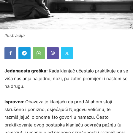
Ilustracija
Jedanaesta greška:
Kada klanjač učestalo praktikuje da se
viša naslanja na jednoj nozi, pa zatim promijeni i nasloni se
na drugu.
Ispravno:
Obaveza je klanjaču da pred Allahom stoji
skrušeno i ponizno, osjećajući Njegovu veličinu, te
razmišljajući o onome što govori u namazu. Često
praktikovanje ovog postupka klanjaču odvraća pažnju (u
namazu), i umanjuje od njegove skrušenosti i razmišljanja.