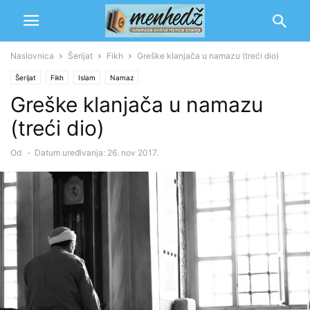
Naslovnica
Šerijat
Fikh
Greške klanjača u namazu (treći dio)
Šerijat
Fikh
Islam
Namaz
Greške klanjača u namazu
(treći dio)
Od
-
Datum uređivanja: 26. nov 2017.