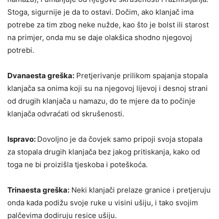
Stoga, sigurnije je da to ostavi. Dočim, ako klanjač ima
potrebe za tim zbog neke nužde, kao što je bolst ili starost
na primjer, onda mu se daje olakšica shodno njegovoj
potrebi.
Dvanaesta greška:
Pretjerivanje prilikom spajanja stopala
klanjača sa onima koji su na njegovoj lijevoj i desnoj strani
od drugih klanjača u namazu, do te mjere da to počinje
klanjača odvraćati od skrušenosti.
Ispravo:
Dovoljno je da čovjek samo pripoji svoja stopala
za stopala drugih klanjača bez jakog pritiskanja, kako od
toga ne bi proizišla tjeskoba i poteškoća.
Trinaesta greška:
Neki klanjači prelaze granice i pretjeruju
onda kada podižu svoje ruke u visini ušiju, i tako svojim
palčevima dodiruju resice ušiju.