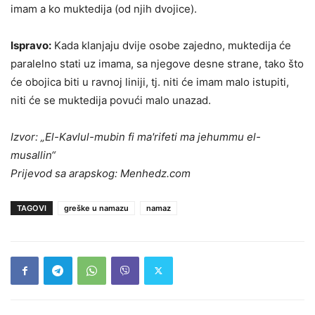
imam a ko muktedija (od njih dvojice).
Ispravo:
Kada klanjaju dvije osobe zajedno, muktedija će
paralelno stati uz imama, sa njegove desne strane, tako što
će obojica biti u ravnoj liniji, tj. niti će imam malo istupiti,
niti će se muktedija povući malo unazad.
Izvor: „El-Kavlul-mubin fi ma'rifeti ma jehummu el-
musallin“
Prijevod sa arapskog: Menhedz.com
TAGOVI
greške u namazu
namaz