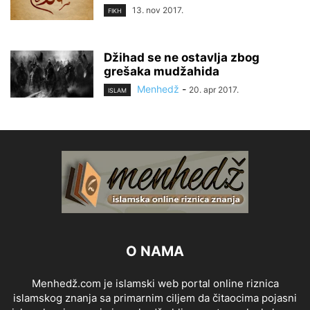
13. nov 2017.
FIKH
Džihad se ne ostavlja zbog
grešaka mudžahida
Menhedž
-
20. apr 2017.
ISLAM
O NAMA
Menhedž.com je islamski web portal online riznica
islamskog znanja sa primarnim ciljem da čitaocima pojasni