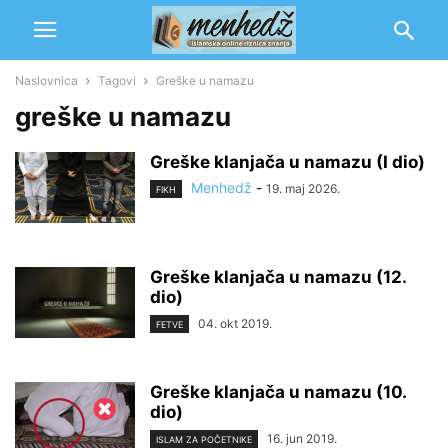
Naslovnica
Tagovi
Greške u namazu
greške u namazu
Greške klanjača u namazu (I dio)
Menhedž
-
19. maj 2026.
FIKH
Greške klanjača u namazu (12.
dio)
04. okt 2019.
FETVE
Greške klanjača u namazu (10.
dio)
16. jun 2019.
ISLAM ZA POČETNIKE