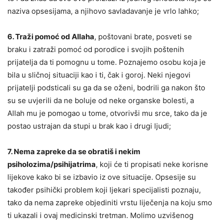
naziva opsesijama, a njihovo savladavanje je vrlo lahko;
6. Traži pomoć od Allaha
, poštovani brate, posveti se
braku i zatraži pomoć od porodice i svojih poštenih
prijatelja da ti pomognu u tome. Poznajemo osobu koja je
bila u sličnoj situaciji kao i ti, čak i goroj. Neki njegovi
prijatelji podsticali su ga da se oženi, bodrili ga nakon što
su se uvjerili da ne boluje od neke organske bolesti, a
Allah mu je pomogao u tome, otvorivši mu srce, tako da je
postao ustrajan da stupi u brak kao i drugi ljudi;
7. Nema zapreke da se obratiš i nekim
psiholozima/psihijatrima
, koji će ti propisati neke korisne
lijekove kako bi se izbavio iz ove situacije. Opsesije su
također psihički problem koji ljekari specijalisti poznaju,
tako da nema zapreke objediniti vrstu liječenja na koju smo
ti ukazali i ovaj medicinski tretman. Molimo uzvišenog