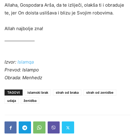
Allaha, Gospodara Arša, da te izliječi, olakša ti i obraduje
te, jer On doista uslišava i blizu je Svojim robovima.
Allah najbolje zna!
Izvor:
Islamqa
Prevod: Islampo
Obrada: Menhedz
TAGOVI
islamski brak
strah od braka
strah od zenidbe
udaja
ženidba