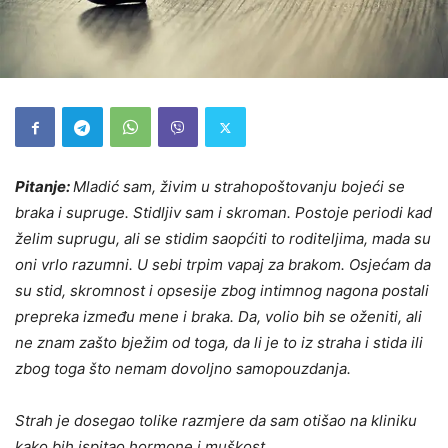
Pitanje:
Mladić sam, živim u strahopoštovanju bojeći se
braka i supruge. Stidljiv sam i skroman. Postoje periodi kad
želim suprugu, ali se stidim saopćiti to roditeljima, mada su
oni vrlo razumni. U sebi trpim vapaj za brakom. Osjećam da
su stid, skromnost i opsesije zbog intimnog nagona postali
prepreka između mene i braka. Da, volio bih se oženiti, ali
ne znam zašto bježim od toga, da li je to iz straha i stida ili
zbog toga što nemam dovoljno samopouzdanja.
Strah je dosegao tolike razmjere da sam otišao na kliniku
kako bih ispitao hormone i muškost.