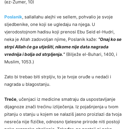
(ez-Zumer, 10)
Poslanik
, sallallahu alejhi ve sellem, pohvalio je svoje
sljedbenike, one koji se ugledaju na njega. U
vjerodostojnom hadisu koji prenosi Ebu Seid el-Hudri,
neka je Allah zadovoljan njime, Poslanik kaže:
“Onaj ko se
strpi Allah će ga utješiti, nikome nije data nagrada
vrednija i bolja od strpljenja.“
(Bilježe el-Buhari, 1400, i
Muslim, 1053.)
Zato bi trebao biti strpljiv, to je tvoje oruđe u nedaći i
nagrada u blagostanju.
Treće
, učenjaci iz medicine smatraju da uspostavljanje
dijagnoze znači trećinu izliječenja. Iz pojašnjenja u tvom
pitanju o stanju u kojem se nalaziš jasno proizlazi da tvoja
nesreća nije fizičke, odnosno tjelesne prirode niti postoji