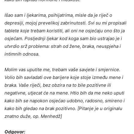
Išao sam i ljekarima, psihijatrima, misle da je riječ o
depresiji, mojoj prevelikoj zabrinutosti. Svi su mi propisali
tablete koje trebam koristiti, ali oni ne osjećaju ono što ja
osjećam. Posljednji ljekar kod koga sam bio ustrajao je i
utvrdio srž problema: strah od žene, braka, neuspjeha i
intimnih odnosa.
Molim vas uputite me, trebam vaše savjete i smjernice.
Volio bih savladati ove barijere koje stoje između mene i
braka. Vaše riječi, bez obzira na to bile pozitivne ili
negativne, utjecat će na mene. Htio bih da me neko uputi
kako bih se napokon osjećao udobno, radosno, smireno i
kako bih gledao na brak pozitivno. [Pitanje je u originalu
znatno duže, op. Menhedž]
Odgovor: