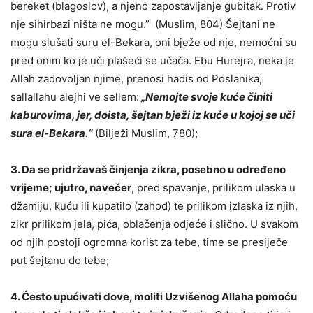
bereket (blagoslov), a njeno zapostavljanje gubitak. Protiv
nje sihirbazi ništa ne mogu.”
(Muslim, 804) Šejtani ne
mogu slušati suru el-Bekara, oni bježe od nje, nemoćni su
pred onim ko je uči plašeći se učača. Ebu Hurejra, neka je
Allah zadovoljan njime, prenosi hadis od Poslanika,
sallallahu alejhi ve sellem:
„Nemojte svoje kuće činiti
kaburovima, jer, doista, šejtan bježi iz kuće u kojoj se uči
sura el-Bekara.“
(Bilježi Muslim, 780);
3. Da se pridržavaš činjenja zikra, posebno u određeno
vrijeme; ujutro, navečer
, pred spavanje, prilikom ulaska u
džamiju, kuću ili kupatilo (zahod) te prilikom izlaska iz njih,
zikr prilikom jela, pića, oblačenja odjeće i slično. U svakom
od njih postoji ogromna korist za tebe, time se presiječe
put šejtanu do tebe;
4. Ćesto upućivati dove, moliti Uzvišenog Allaha pomoću