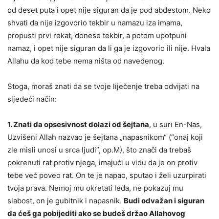
od deset puta i opet nije siguran da je pod abdestom. Neko
shvati da nije izgovorio tekbir u namazu iza imama,
propusti prvi rekat, donese tekbir, a potom upotpuni
namaz, i opet nije siguran da li ga je izgovorio ili nije. Hvala
Allahu da kod tebe nema ništa od navedenog.
Stoga, moraš znati da se tvoje liječenje treba odvijati na
sljedeći način:
1. Znati da opsesivnost dolazi od šejtana
, u suri En-Nas,
Uzvišeni Allah nazvao je šejtana „napasnikom“ (“onaj koji
zle misli unosi u srca ljudi”, op.M), što znači da trebaš
pokrenuti rat protiv njega, imajući u vidu da je on protiv
tebe već poveo rat. On te je napao, sputao i želi uzurpirati
tvoja prava. Nemoj mu okretati leđa, ne pokazuj mu
slabost, on je gubitnik i napasnik.
Budi odvažan i siguran
da ćeš ga pobijediti ako se budeš držao Allahovog