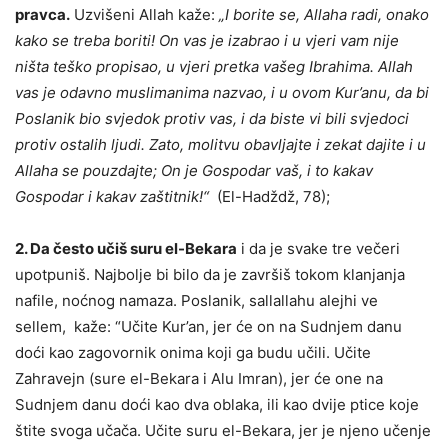
pravca.
Uzvišeni Allah kaže:
„I borite se, Allaha radi, onako
kako se treba boriti! On vas je izabrao i u vjeri vam nije
ništa teško propisao, u vjeri pretka vašeg Ibrahima. Allah
vas je odavno muslimanima nazvao, i u ovom Kur’anu, da bi
Poslanik bio svjedok protiv vas, i da biste vi bili svjedoci
protiv ostalih ljudi. Zato, molitvu obavljajte i zekat dajite i u
Allaha se pouzdajte; On je Gospodar vaš, i to kakav
Gospodar i kakav zaštitnik!“
(El-Hadždž, 78);
2. Da često učiš suru el-Bekara
i da je svake tre večeri
upotpuniš. Najbolje bi bilo da je završiš tokom klanjanja
nafile, noćnog namaza. Poslanik, sallallahu alejhi ve
sellem, kaže:
“Učite Kur’an, jer će on na Sudnjem danu
doći kao zagovornik onima koji ga budu učili. Učite
Zahravejn (sure el-Bekara i Alu Imran), jer će one na
Sudnjem danu doći kao dva oblaka, ili kao dvije ptice koje
štite svoga učača. Učite suru el-Bekara, jer je njeno učenje