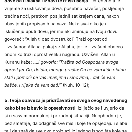
dove da ti olakša i izbavi te iz iskušenja.
Određeno ti je i
vrijeme za uslišavanje dova, posebno navečer, posljednja
trećina noći, pretkom posljednji sat krajem dana, nakon
obavljenih propisanih namaza. Neka svako ko je u
iskušenju uputi dovu, jer meleki aminuju na tvoju dovu
govoreći: “Allah ti dao dvostruko!” Traži oprost od
Uzvišenog Allaha, pokaj se Allahu, jer je Uzvišeni obećao
onom ko traži oprost veliku nagradu. Uzvišeni Allah u
Kur’anu kaže:
„…i govorio: ’Tražite od Gospodara svoga
oprost jer On, doista, mnogo prašta; On će vam kišu obilnu
slati i pomoći će vas imanjima i sinovima, i dat će vam
bašče, i rijeke će vam dati.’”
(Nuh, 10-12);
5. Tvoja obaveza je pridržavati se svega ovog navedenog
kako bi se izbavio iz opsesivnosti
, izliječio se i uvjerio da
si u sasvim normalnoj i prirodnoj situaciji. Neophodno je,
bez smetnje, da odagnaš sve misli koje te opsjedaju i slabe
te i da znaš da sve ovo proizlazi iz jednog ishodišta koje se