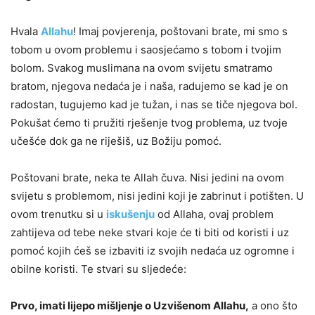
Hvala
Allahu
! Imaj povjerenja, poštovani brate, mi smo s
tobom u ovom problemu i saosjećamo s tobom i tvojim
bolom. Svakog muslimana na ovom svijetu smatramo
bratom, njegova nedaća je i naša, radujemo se kad je on
radostan, tugujemo kad je tužan, i nas se tiče njegova bol.
Pokušat ćemo ti pružiti rješenje tvog problema, uz tvoje
učešće dok ga ne riješiš, uz Božiju pomoć.
Poštovani brate, neka te Allah čuva. Nisi jedini na ovom
svijetu s problemom, nisi jedini koji je zabrinut i potišten. U
ovom trenutku si u
iskušenju
od Allaha, ovaj problem
zahtijeva od tebe neke stvari koje će ti biti od koristi i uz
pomoć kojih ćeš se izbaviti iz svojih nedaća uz ogromne i
obilne koristi. Te stvari su sljedeće:
Prvo, imati lijepo mišljenje o Uzvišenom Allahu,
a ono što