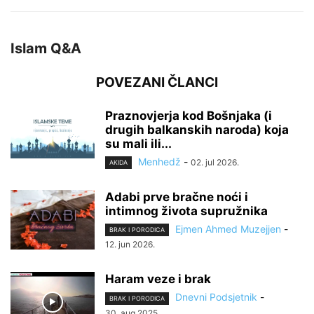
Islam Q&A
POVEZANI ČLANCI
Praznovjerja kod Bošnjaka (i
drugih balkanskih naroda) koja
su mali ili...
Menhedž
-
02. jul 2026.
AKIDA
Adabi prve bračne noći i
intimnog života supružnika
Ejmen Ahmed Muzejjen
-
BRAK I PORODICA
12. jun 2026.
Haram veze i brak
Dnevni Podsjetnik
-
BRAK I PORODICA
30. aug 2025.