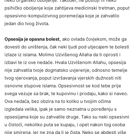
neko organsko oboljenje. Također, ne postoji ni neko
psihičko oboljenje koje zahtijeva medicinski tretman, poput
opsesivno-kompulzivnog poremećaja koje je zahvatilo
jedan dio tvog života.
Opsesija je opasna bolest,
ako ovlada čovjekom, može ga
dovesti do uništenja, čak neki ljudi pod utjecajem te bolesti
izlaze iz islama. Molimo Uzvišenog Allaha da ti oprosti i
izbavi te iz ove nedaće. Hvala Uzvišenom Allahu, opsesija
nije zahvatila tvoje dogmatsko uvjerenje, odnosno temelje
tvog vjerovanja, poput izvršavanja vjerskih dužnosti niti
osnovne stupove islama. Opsesivnost se kod tebe prije
svega vezuje sa brak, te kupovinu i prodaju, kako si naveo.
Ova nedaća, bez obzira na to koliko u tvojim očima
izgledala velika, ipak je samo neznatna u poređenju s
opsesijama koje su zahvatile druge. Tako su neki opsesivni
u čistoći, nekoliko puta se kupaju, i opet nakon tog osoba
nije smirena, jer ne zna da li je čista. Neko se abdesti više