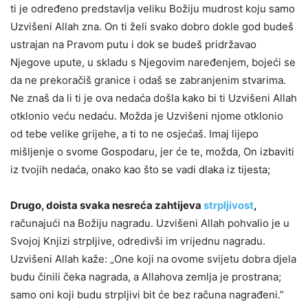
ti je određeno predstavlja veliku Božiju mudrost koju samo
Uzvišeni Allah zna. On ti želi svako dobro dokle god budeš
ustrajan na Pravom putu i dok se budeš pridržavao
Njegove upute, u skladu s Njegovim naređenjem, bojeći se
da ne prekoračiš granice i odaš se zabranjenim stvarima.
Ne znaš da li ti je ova nedaća došla kako bi ti Uzvišeni Allah
otklonio veću nedaću. Možda je Uzvišeni njome otklonio
od tebe velike grijehe, a ti to ne osjećaš. Imaj lijepo
mišljenje o svome Gospodaru, jer će te, možda, On izbaviti
iz tvojih nedaća, onako kao što se vadi dlaka iz tijesta;
Drugo, doista svaka nesreća zahtijeva
strpljivost
,
računajući na Božiju nagradu. Uzvišeni Allah pohvalio je u
Svojoj Knjizi strpljive, odredivši im vrijednu nagradu.
Uzvišeni Allah kaže: „One koji na ovome svijetu dobra djela
budu činili čeka nagrada, a Allahova zemlja je prostrana;
samo oni koji budu strpljivi bit će bez računa nagrađeni.”