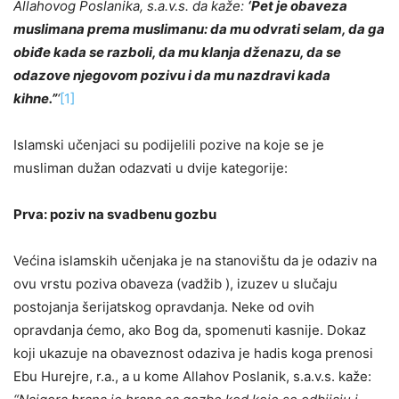
Allahovog Poslanika, s.a.v.s. da kaže:
‘Pet je obaveza
muslimana prema muslimanu: da mu odvrati selam, da ga
obiđe kada se razboli, da mu klanja dženazu, da se
odazove njegovom pozivu i da mu nazdravi kada
kihne.”
‘
[1]
Islamski učenjaci su podijelili pozive na koje se je
musliman dužan odazvati u dvije kategorije:
Prva: poziv na svadbenu gozbu
Većina islamskih učenjaka je na stanovištu da je odaziv na
ovu vrstu poziva obaveza (vadžib ), izuzev u slučaju
postojanja šerijatskog opravdanja. Neke od ovih
opravdanja ćemo, ako Bog da, spomenuti kasnije. Dokaz
koji ukazuje na obaveznost odaziva je hadis koga prenosi
Ebu Hurejre, r.a., a u kome Allahov Poslanik, s.a.v.s. kaže: