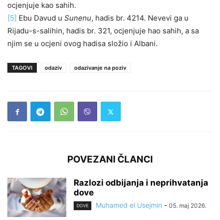
ocjenjuje kao sahih.
[5]
Ebu Davud u
Sunenu
, hadis br. 4214. Nevevi ga u
Rijadu-s-salihin, hadis br. 321, ocjenjuje hao sahih, a sa
njim se u ocjeni ovog hadisa složio i Albani.
TAGOVI
odaziv
odazivanje na poziv
POVEZANI ČLANCI
Razlozi odbijanja i neprihvatanja
dove
Muhamed el Usejmin
-
05. maj 2026.
DOVE