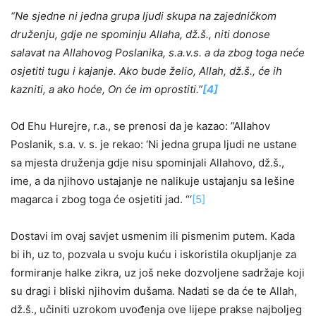
“Ne sjedne ni jedna grupa ljudi skupa na zajedničkom
druženju, gdje ne spominju Allaha, dž.š., niti donose
salavat na Allahovog Poslanika, s.a.v.s. a da zbog toga neće
osjetiti tugu i kajanje. Ako bude želio, Allah, dž.š., će ih
kazniti, a ako hoće, On će im oprostiti.”
[4]
Od Ehu Hurejre, r.a., se prenosi da je kazao: ”Allahov
Poslanik, s.a. v. s. je rekao: ‘Ni jedna grupa ljudi ne ustane
sa mjesta druženja gdje nisu spominjali Allahovo, dž.š.,
ime, a da njihovo ustajanje ne nalikuje ustajanju sa lešine
magarca i zbog toga će osjetiti jad. “‘
[5]
Dostavi im ovaj savjet usmenim ili pismenim putem. Kada
bi ih, uz to, pozvala u svoju kuću i iskoristila okupljanje za
formiranje halke zikra, uz još neke dozvoljene sadržaje koji
su dragi i bliski njihovim dušama. Nadati se da će te Allah,
dž.š., učiniti uzrokom uvođenja ove lijepe prakse najboljeg