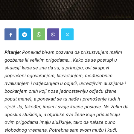
Pitanje
: Ponekad bivam pozvana da prisustvujem malim
gozbama ili velikim prigodama… Kako da se postupi u
situaciji kada se zna da su, u principu, ovi skupovi
popraćeni ogovaranjem, klevetanjem, međusobnim
hvalisanjem i natjecanjem u odjeći, uvredljivim aluzijama i
bockanjem onih koji nose jednostavniju odjeću (žene
poput mene), a ponekad se tu nađe i prenošenje tuđi h
riječi. Ja, također, imam i svoje kućne poslove. Ne želim da
uposlim sluškinju, a otprilike sve žene koje prisustvuju
ovim prigodama imaju sluškinje, tako da nalaze puno
slobodnog vremena. Potrebna sam svom mužu i kući.