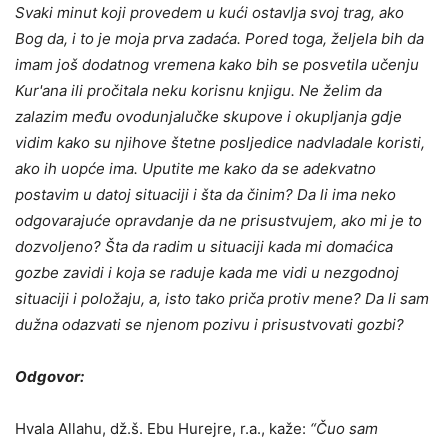
Svaki minut koji provedem u kući ostavlja svoj trag, ako
Bog da, i to je moja prva zadaća. Pored toga, željela bih da
imam još dodatnog vremena kako bih se posvetila učenju
Kur'ana ili pročitala neku korisnu knjigu. Ne želim da
zalazim među ovodunjalučke skupove i okupljanja gdje
vidim kako su njihove štetne posljedice nadvladale koristi,
ako ih uopće ima. Uputite me kako da se adekvatno
postavim u datoj situaciji i šta da činim? Da li ima neko
odgovarajuće opravdanje da ne prisustvujem, ako mi je to
dozvoljeno? Šta da radim u situaciji kada mi domaćica
gozbe zavidi i koja se raduje kada me vidi u nezgodnoj
situaciji i položaju, a, isto tako priča protiv mene? Da li sam
dužna odazvati se njenom pozivu i prisustvovati gozbi?
Odgovor:
Hvala Allahu, dž.š. Ebu Hurejre, r.a., kaže:
“Čuo sam