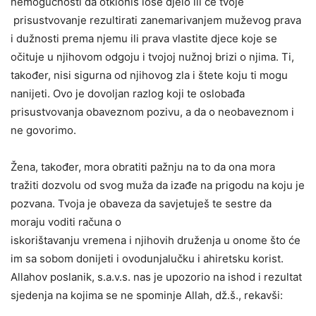
nemogućnosti da otkloniš loše djelo ili će tvoje
prisustvovanje rezultirati zanemarivanjem muževog prava
i dužnosti prema njemu ili prava vlastite djece koje se
očituje u njihovom odgoju i tvojoj nužnoj brizi o njima. Ti,
također, nisi sigurna od njihovog zla i štete koju ti mogu
nanijeti. Ovo je dovoljan razlog koji te oslobađa
prisustvovanja obaveznom pozivu, a da o neobaveznom i
ne govorimo.
Žena, također, mora obratiti pažnju na to da ona mora
tražiti dozvolu od svog muža da izađe na prigodu na koju je
pozvana. Tvoja je obaveza da savjetuješ te sestre da
moraju voditi računa o
iskorištavanju vremena i njihovih druženja u onome što će
im sa sobom donijeti i ovodunjalučku i ahiretsku korist.
Allahov poslanik, s.a.v.s. nas je upozorio na ishod i rezultat
sjedenja na kojima se ne spominje Allah, dž.š., rekavši: