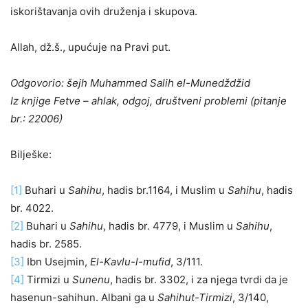
iskorištavanja ovih druženja i skupova.
Allah, dž.š., upućuje na Pravi put.
Odgovorio: šejh Muhammed Salih el-Munedždžid
Iz knjige Fetve – ahlak, odgoj, društveni problemi (pitanje
br.: 22006)
Bilješke:
[1]
Buhari u
Sahihu
, hadis br.1164, i Muslim u
Sahihu
, hadis
br. 4022.
[2]
Buhari u
Sahihu
, hadis br. 4779, i Muslim u
Sahihu
,
hadis br. 2585.
[3]
Ibn Usejmin,
El-Kavlu-l-mufid
, 3/111.
[4]
Tirmizi u
Sunenu
, hadis br. 3302, i za njega tvrdi da je
hasenun-sahihun. Albani ga u
Sahihut-Tirmizi
, 3/140,