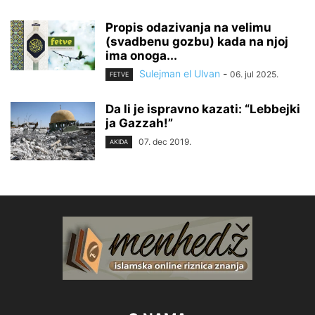
Propis odazivanja na velimu
(svadbenu gozbu) kada na njoj
ima onoga...
Sulejman el Ulvan
-
06. jul 2025.
FETVE
Da li je ispravno kazati: “Lebbejki
ja Gazzah!”
07. dec 2019.
AKIDA