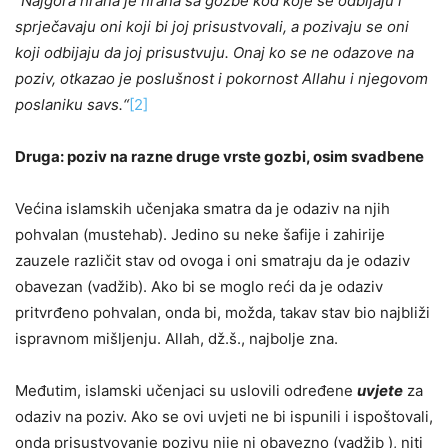
“Najgora hrana je hrana sa gozbe kod koje se odbijaju i
sprječavaju oni koji bi joj prisustvovali, a pozivaju se oni
koji odbijaju da joj prisustvuju. Onaj ko se ne odazove na
poziv, otkazao je poslušnost i pokornost Allahu i njegovom
poslaniku savs.“
[2]
Druga: poziv na razne druge vrste gozbi, osim svadbene
Većina islamskih učenjaka smatra da je odaziv na njih
pohvalan (mustehab). Jedino su neke šafije i zahirije
zauzele različit stav od ovoga i oni smatraju da je odaziv
obavezan (vadžib). Ako bi se moglo reći da je odaziv
pritvrđeno pohvalan, onda bi, možda, takav stav bio najbliži
ispravnom mišljenju. Allah, dž.š., najbolje zna.
Međutim, islamski učenjaci su uslovili određene
uvjete
za
odaziv na poziv. Ako se ovi uvjeti ne bi ispunili i ispoštovali,
onda prisustvovanje pozivu nije ni obavezno (vadžib ), niti