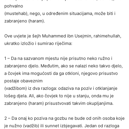
pohvalno
(mustehab), nego, u određenim situacijama, može biti i
zabranjeno (haram).
Ove uvjete je šejh Muhammed ibn Usejmin, rahimehullah,
ukratko izložio i sumirao riječima:
1 – Da na sazvanom mjestu nije prisutno neko ružno i
zabranjeno djelo. Međutim, ako se nalazi neko takvo djelo,
a čovjek ima mogućosti da ga otkloni, njegovo prisustvo
postaje obaveznim
(vadžibom) iz dva razloga: odaziva na poziv i otklanjanje
lošeg djela. Ali, ako čovjek to nije u stanju, onda mu je
zabranjeno (haram) prisustvovati takvim okupljanjima.
2 – Da onaj ko poziva na gozbu ne bude od onih osoba koje
je nužno (vadžib) ili sunnet izbjegavati. Jedan od razloga