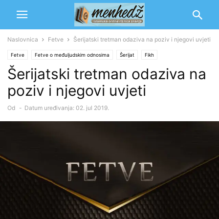
Naslovnica
Fetve
Šerijatski tretman odaziva na poziv i njegovi uvjeti
Fetve
Fetve o međuljudskim odnosima
Šerijat
Fikh
Šerijatski tretman odaziva na
poziv i njegovi uvjeti
Od
-
Datum uređivanja: 02. jul 2019.