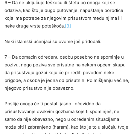
6 – Da ne uključuje teškoću ili štetu po onoga koji se
odaziva, kao što je dugo putovanje, napuštanje porodice
koja ima potrebe za njegovim prisustvom među njima ili
neke druge vrste poteškoća.
[3]
Neki islamski učenjaci su ovome još pridodali:
7 – Da domaćin određenu osobu posebno ne spominje u
pozivu, nego poziva sve prisutne na nekom općem skupu
da prisustvuju gozbi koju će prirediti povodom neke
prigode, a osoba je jedna od prisutnih. Po mišljenju većine,
njegovo prisustvo nije obavezno.
Poslije ovoga će ti postati jasno i očevidno da
prisustvovanje ovakvim gozbama koje ti spominješ, ne
samo da nije obavezno, nego u određenim situacijama
može biti i zabranjeno (haram), kao što je to u slučaju tvoje