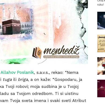
Onaj k
ruku!
e
Allahov Poslanik
, s.a.v.s., rekao: “Nema
ti
tuga
ili
briga
, a on kaže: “Gospodaru, ja
ka Tvoji robovi; moja sudbina je u Tvojoj
ladu sa Tvojom odredbom. Ti si uistinu
ivam Tvoja sveta imena i svaki sveti Atribut