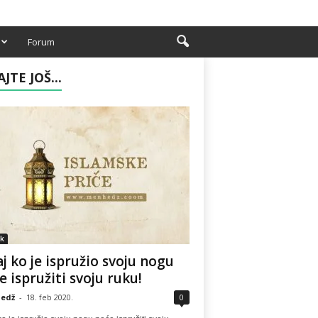
Forum
AJTE JOŠ...
k
j ko je ispružio svoju nogu
e ispružiti svoju ruku!
edž
-
18. feb 2020.
0