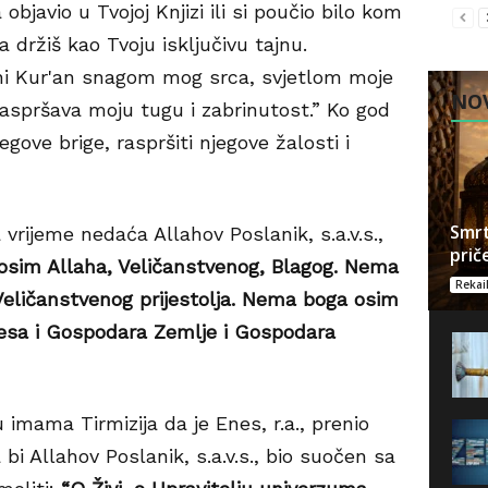
 objavio u Tvojoj Knjizi ili si poučio bilo kom
držiš kao Tvoju isključivu tajnu.
ni Kur'an snagom mog srca, svjetlom moje
NOV
aspršava moju tugu i zabrinutost.” Ko god
egove brige, raspršiti njegove žalosti i
Smrt
a vrijeme nedaća Allahov Poslanik, s.a.v.s.,
prič
sim Allaha, Veličanstvenog, Blagog. Nema
Rekai
eličanstvenog prijestolja. Nema boga osim
sa i Gospodara Zemlje i Gospodara
 imama Tirmizija da je Enes, r.a., prenio
i Allahov Poslanik, s.a.v.s., bio suočen sa