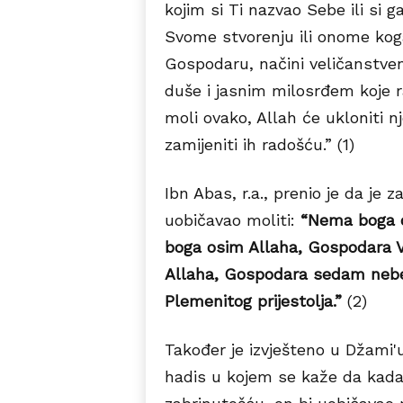
kojim si Ti nazvao Sebe ili si ga
Svome stvorenju ili onome koga 
Gospodaru, načini veličanstve
duše i jasnim milosrđem koje r
moli ovako, Allah će ukloniti nj
zamijeniti ih radošću.” (1)
Ibn Abas, r.a., prenio je da je z
uobičavao moliti:
“Nema boga o
boga osim Allaha, Gospodara V
Allaha, Gospodara sedam nebe
Plemenitog prijestolja.”
(2)
Također je izvješteno u Džami'u
hadis u kojem se kaže da kada b