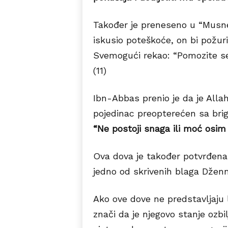
Također je preneseno u “Musned
iskusio poteškoće, on bi požur
Svemogući rekao: “Pomozite seb
(11)
Ibn-Abbas prenio je da je Allaho
pojedinac preopterećen sa brig
“Ne postoji snaga ili moć osim
Ova dova je također potvrđena 
jedno od skrivenih blaga Dženn
Ako ove dove ne predstavljaju li
znači da je njegovo stanje ozbil