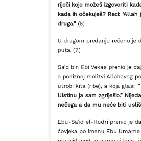
riječi koje možeš izgovoriti ka
kada ih očekuješ? Reci: ‘Allah
druga.”
(6)
U drugom predanju rečeno je 
puta. (7)
Sa'd bin Ebi Vekas prenio je daj
o poniznoj molitvi Allahovog po
utrobi kita (ribe), a koja glasi:
“
Uistinu ja sam zgriješio.” Nij
nečega a da mu neće biti usli
Ebu-Sa'id el-Hudri prenio je da 
čovjeka po imenu Ebu Umame 
predviđenog za namaz i kako izg