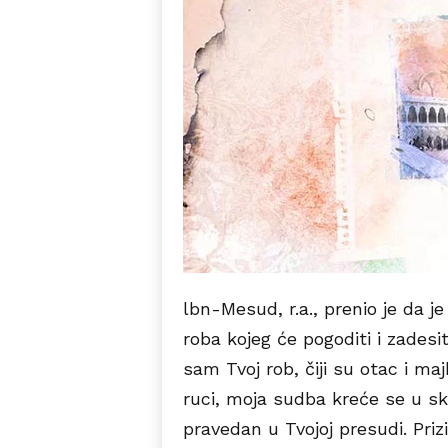
lbn-Mesud, r.a., prenio je da j
roba kojeg će pogoditi i zadesi
sam Tvoj rob, čiji su otac i maj
ruci, moja sudba kreće se u sk
pravedan u Tvojoj presudi. Priz