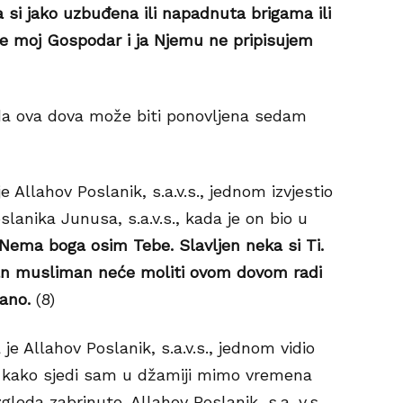
da si jako uzbuđena ili napadnuta brigama ili
 je moj Gospodar i ja Njemu ne pripisujem
da ova dova može biti ponovljena sedam
e Allahov Poslanik, s.a.v.s., jednom izvjestio
slanika Junusa, s.a.v.s., kada je on bio u
Nema boga osim Tebe. Slavljen neka si Ti.
edan musliman neće moliti ovom dovom radi
šano.
(8)
je Allahov Poslanik, s.a.v.s., jednom vidio
kako sjedi sam u džamiji mimo vremena
leda zabrinuto. Allahov Poslanik, s.a. v.s.,