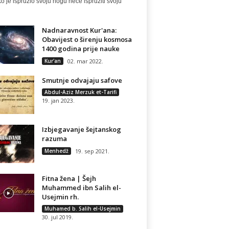
o je ispružio svoju nogu neće ispružiti svoju
Nadnaravnost Kur'ana:
Obavijest o širenju kosmosa
1400 godina prije nauke
Kur'an
02. mar 2022.
Smutnje odvajaju safove
Abdul-Aziz Merzuk et-Tarifi
19. jan 2023.
Izbjegavanje šejtanskog
razuma
Menhedž
19. sep 2021.
Fitna žena | Šejh
Muhammed ibn Salih el-
Usejmin rh.
Muhamed b. Salih el-Usejmin
30. jul 2019.