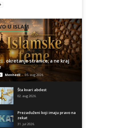
O U ISLAM
… okretanje stranice, a ne kraj
e
k
Menhedž
-
05. aug 2026.
Šta kvari abdest
02. aug 2026.
Prezaduženi koji imaju pravo na
zekat
31. jul 2026.