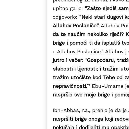
upitao ga je:
“Zašto sjediš sa
odgovorio:
“Neki stari dugovi ko
Allahov Poslaniče.”
Allahov Posl
da te naučim nekoliko riječi? Ka
brige i pomoći ti da isplatiš tv
o Allahov Poslaniče.” Allahov je
jutro i večer: ‘Gospodaru, traž
slabosti i lijenosti; i tražim u
tražim utočište kod Tebe od za
nepravičnosti.”‘
Ebu-Umame je
raspršio sve moje brige i pomo
Ibn-Abbas, r.a., prenio je da je 
raspršiti brige onoga koji redo
pokušaja i dodijeliti mu opskrb