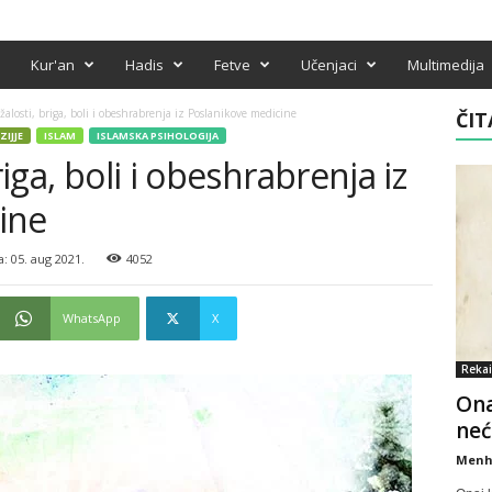
Kur'an
Hadis
Fetve
Učenjaci
Multimedija
 žalosti, briga, boli i obeshrabrenja iz Poslanikove medicine
ČIT
ZIJJE
ISLAM
ISLAMSKA PSIHOLOGIJA
riga, boli i obeshrabrenja iz
ine
: 05. aug 2021.
4052
WhatsApp
X
Rekai
Ona
neć
Menh