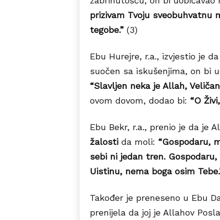
zabrinutošću, on bi uobičavao 
prizivam Tvoju sveobuhvatnu mi
tegobe.”
(3)
Ebu Hurejre, r.a., izvjestio je da
suočen sa iskušenjima, on bi u
“Slavljen neka je Allah, Velič
ovom dovom, dodao bi:
“O Živi
Ebu Bekr, r.a., prenio je da je A
žalosti
da moli:
“Gospodaru, m
sebi ni jedan tren. Gospodaru,
Uistinu, nema boga osim Tebe.
Također je preneseno u Ebu D
prenijela da joj je Allahov Poslan