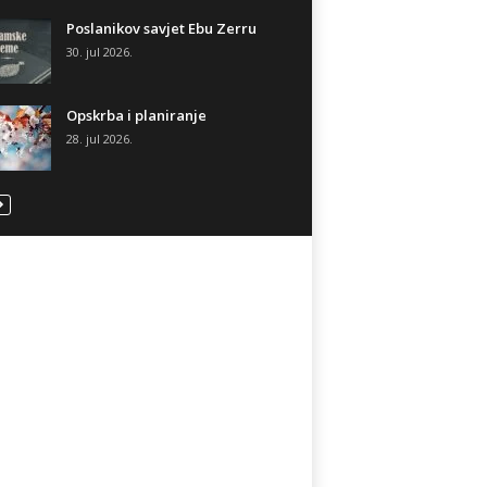
Poslanikov savjet Ebu Zerru
30. jul 2026.
Opskrba i planiranje
28. jul 2026.