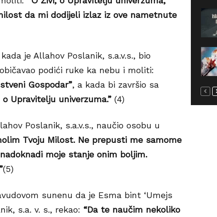
moliti:
“O Živi, o Upravitelju univerzuma,
lost da mi dodijeli izlaz iz ove nametnute
 kada je Allahov Poslanik, s.a.v.s., bio
običavao podići ruke ka nebu i moliti:
anstveni Gospodar”
, a kada bi završio sa
, o Upravitelju univerzuma.”
(4)
llahov Poslanik, s.a.v.s., naučio osobu u
olim Tvoju Milost. Ne prepusti me samome
 nadoknadi moje stanje onim boljim.
”
(5)
avudovom sunenu da je Esma bint ‘Umejs
ik, s.a. v. s., rekao:
“Da te naučim nekoliko