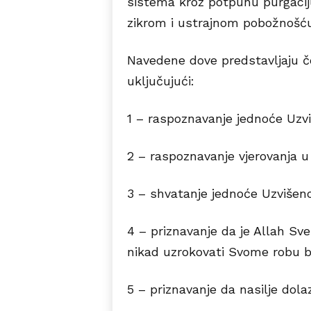
sistema kroz potpunu purgaciju
zikrom i ustrajnom pobožnošću
Navedene dove predstavljaju če
uključujući:
1 – raspoznavanje jednoće Uzvi
2 – raspoznavanje vjerovanja u 
3 – shvatanje jednoće Uzvišeno
4 – priznavanje da je Allah Sv
nikad uzrokovati Svome robu bi
5 – priznavanje da nasilje dol