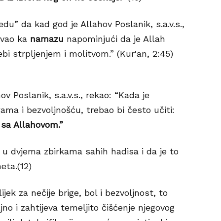
u” da kad god je Allahov Poslanik, s.a.v.s.,
ivao ka
namazu
napominjući da je Allah
i strpljenjem i molitvom.” (Kur'an, 2:45)
v Poslanik, s.a.v.s., rekao: “Kada je
ama i bezvoljnošću, trebao bi često učiti:
 sa Allahovom.”
u dvjema zbirkama sahih hadisa i da je to
eta.(12)
jek za nečije brige, bol i bezvoljnost, to
jno i zahtijeva temeljito čišćenje njegovog