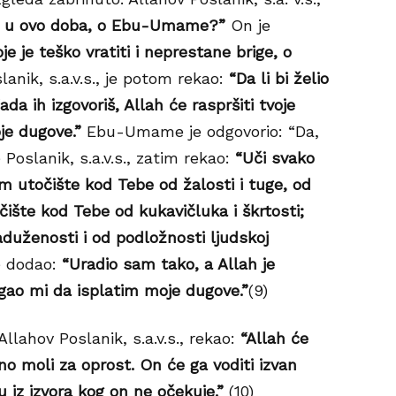
m u ovo doba, o Ebu-Umame?”
On je
je je teško vratiti i neprestane brige, o
anik, s.a.v.s., je potom rekao:
“Da li bi želio
da ih izgovoriš, Allah će raspršiti tvoje
oje dugove.”
Ebu-Umame je odgovorio: “Da,
 Poslanik, s.a.v.s., zatim rekao:
“Uči svako
im utočište kod Tebe od žalosti i tuge, od
točište kod Tebe od kukavičluka i škrtosti;
duženosti i od podložnosti ljudskoj
 dodao:
“Uradio sam tako, a Allah je
gao mi da isplatim moje dugove.”
(9)
Allahov Poslanik, s.a.v.s., rekao:
“Allah će
vno moli za oprost. On će ga voditi izvan
u iz izvora kog on ne očekuje.”
(10)