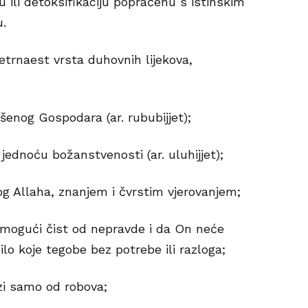
 ili detoksifikaciju popraćenu s istinskim
.
trnaest vrsta duhovnih lijekova,
šenog Gospodara (ar. rububijjet);
jednoću božanstvenosti (ar. uluhijjet);
g Allaha, znanjem i čvrstim vjerovanjem;
emogući čist od nepravde i da On neće
lo koje tegobe bez potrebe ili razloga;
azi samo od robova;