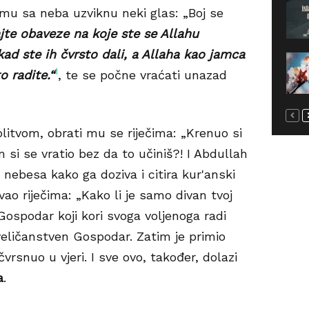
u sa neba uzviknu neki glas: „Boj se
ajte obaveze na koje ste se Allahu
ad ste ih čvrsto dali, a Allaha kao jamca
1
o radite.“
, te se počne vraćati unazad
litvom, obrati mu se riječima: „Krenuo si
m si se vratio bez da to učiniš?! I Abdullah
ebesa kako ga doziva i citira kur'anski
vao riječima: „Kako li je samo divan tvoj
Gospodar koji kori svoga voljenoga radi
i veličanstven Gospodar. Zatim je primio
rsnuo u vjeri. I sve ovo, također, dolazi
a
.