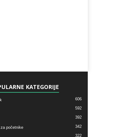
ULARNE KATEGORIJE
606
k
592
392
342
 za početnike
322