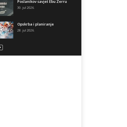
Poslanikov savjet Ebu Zerru
30. jul 2026.
Opskrba i planiranje
28. jul 2026.