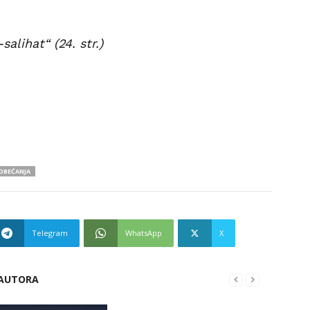
salihat“ (24. str.)
 OBEĆANJA
Telegram
WhatsApp
X
 AUTORA