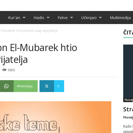
Kur'an
Hadis
Fetve
Učenjaci
Multimedija
l-Mubarek htio prevariti svog neprijatelja
ČIT
bn El-Mubarek htio
ijatelja
1005
WhatsApp
X
Husej
Str
Husej
Kaže I
objedi