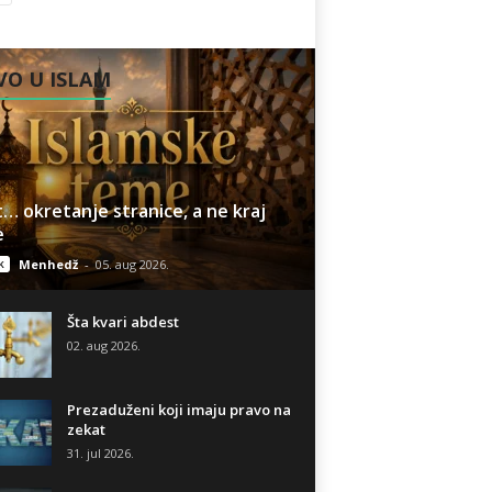
O U ISLAM
… okretanje stranice, a ne kraj
e
k
Menhedž
-
05. aug 2026.
Šta kvari abdest
02. aug 2026.
Prezaduženi koji imaju pravo na
zekat
31. jul 2026.