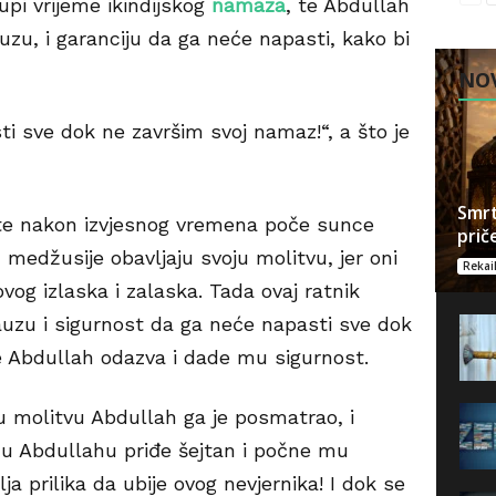
upi vrijeme ikindijskog
namaza
, te Abdullah
uzu, i garanciju da ga neće napasti, kako bi
NOV
 sve dok ne završim svoj namaz!“, a što je
Smrt
te nakon izvjesnog vremena poče sunce
prič
m medžusije obavljaju svoju molitvu, jer oni
Rekai
og izlaska i zalaska. Tada ovaj ratnik
uzu i sigurnost da ga neće napasti sve dok
e Abdullah odazva i dade mu sigurnost.
u molitvu Abdullah ga je posmatrao, i
u Abdullahu priđe šejtan i počne mu
ja prilika da ubije ovog nevjernika! I dok se