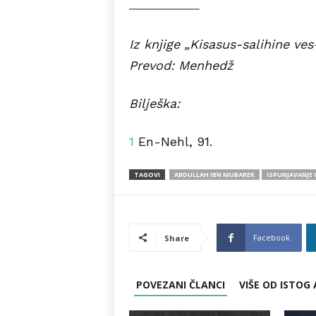
Iz knjige „Kisasus-salihine ves-
Prevod: Menhedž
Bilješka:
1
En-Nehl, 91.
TAGOVI
ABDULLAH IBN MUBAREK
ISPUNJAVANJE
Facebook
Share
POVEZANI ČLANCI
VIŠE OD ISTOG