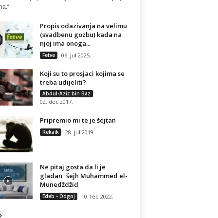
na.“
Propis odazivanja na velimu
(svadbenu gozbu) kada na
njoj ima onoga...
Fetve
06. jul 2025.
Koji su to prosjaci kojima se
treba udijeliti?
Abdul-Aziz bin Baz
02. dec 2017.
Pripremio mi te je šejtan
Rekaik
28. jul 2019.
Ne pitaj gosta da li je
gladan│šejh Muhammed el-
Munedždžid
Edeb - Odgoj
10. feb 2022.