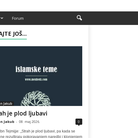
Forum
AJTE JOŠ...
n Jakub
ah je plod ljubavi
n Jakub
-
08. maj 2026.
0
bn Tejmijje: „Strah je plod ljubavi, pa kada se
ne rezultiraju pokoravanjem naredbi i klonjenjem