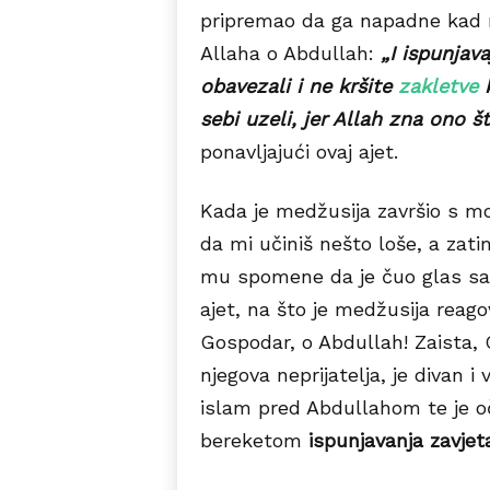
pripremao da ga napadne kad m
Allaha o Abdullah:
„I ispunjav
obavezali i ne kršite
zakletve
k
sebi uzeli, jer Allah zna ono št
ponavljajući ovaj ajet.
Kada je medžusija završio s mo
da mi učiniš nešto loše, a zati
mu spomene da je čuo glas sa n
ajet, na što je medžusija reago
Gospodar, o Abdullah! Zaista, 
njegova neprijatelja, je divan 
islam pred Abdullahom te je očv
bereketom
ispunjavanja zavjet