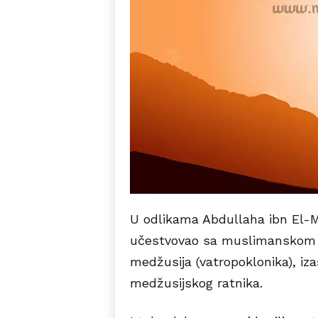
U odlikama Abdullaha ibn El-M
učestvovao sa muslimanskom v
medžusija (vatropoklonika), iza
medžusijskog ratnika.