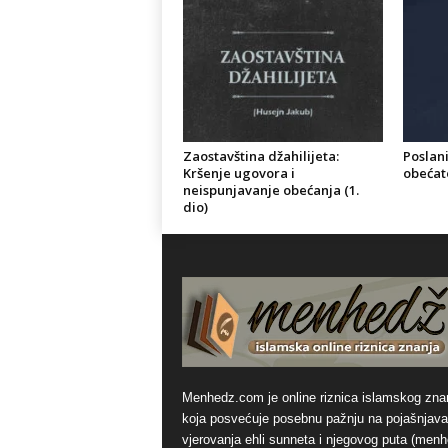
Zaostavština džahilijeta:
Poslani
Kršenje ugovora i
obećate
neispunjavanje obećanja (1.
dio)
Menhedz.com je online riznica islamskog zna
koja posvećuje posebnu pažnju na pojašnjava
vjerovanja ehli sunneta i njegovog puta (men