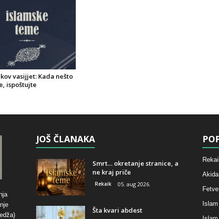
kov vasijjet: Kada nešto
, ispoštujte
JOŠ ČLANAKA
POP
Rekai
Smrt… okretanje stranice, a
ne kraj priče
Akida
Rekaik
05. aug 2026.
Fetve
nja
Islam
nje
Šta kvari abdest
hedža)
Islam