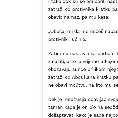
I tako dok su se oni borili nast
zatraži od protivnika kratku pa
obavio namaz, pa mu kaza:
„Obećaj mi da me nećeš napasti
protivnik i učinio.
Zatim su nastavili sa borbom 
zalaziti, a to je vrijeme u koje
obožavaju sunce prilikom njegov
zatraži od Abdullaha kratku pa
ne obavi molitvu, na što mu s
Dok je medžusija obavljao svoj
taman kada je on bio na sedžd
došaptavati kako je sada najbol