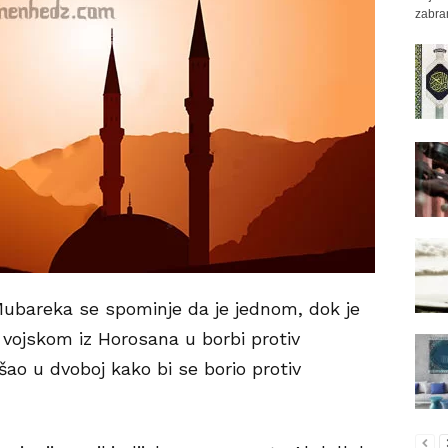
zabra
ubareka se spominje da je jednom, dok je
ojskom iz Horosana u borbi protiv
šao u dvoboj kako bi se borio protiv