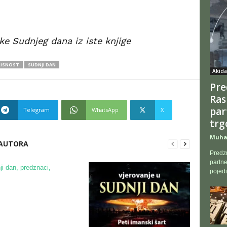
e Sudnjeg dana iz iste knjige
RISNOST
SUDNJI DAN
Akida
Pre
Ras
par
Telegram
WhatsApp
X
trgo
Muham
 AUTORA
Predzn
partne
pojedi