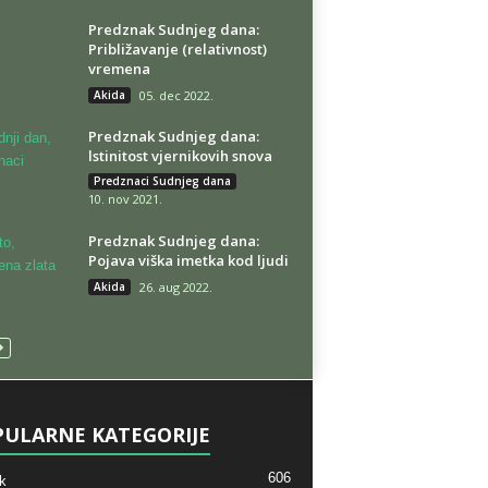
Predznak Sudnjeg dana:
Približavanje (relativnost)
vremena
Akida
05. dec 2022.
Predznak Sudnjeg dana:
lstinitost vjernikovih snova
Predznaci Sudnjeg dana
10. nov 2021.
Predznak Sudnjeg dana:
Pojava viška imetka kod ljudi
Akida
26. aug 2022.
ULARNE KATEGORIJE
606
k