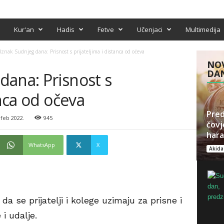
Kur'an
Hadis
Fetve
Učenjaci
Multimedija
znak Sudnjeg dana: Prisnost s prijateljima i distanca od očeva
NOV
DA
dana: Prisnost s
anca od očeva
Pred
feb 2022.
945
čovje
hara
WhatsApp
X
Akida
 da se prijatelji i kolege uzimaju za prisne i
i udalje.