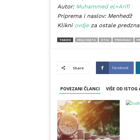
Autor:
Muhammed el
–
Arifi
Priprema i naslov: Menhedž
Klikni
ovdje
za ostale predznak
TAGOVI
KRAJ SVIJETA
OTAC
PREDZNACI
P
Facebook
Share
POVEZANI ČLANCI
VIŠE OD ISTOG