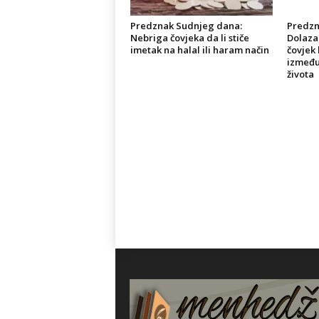
Predznak Sudnjeg dana:
Predzn
Nebriga čovjeka da li stiče
Dolaza
imetak na halal ili haram način
čovjek 
između
života