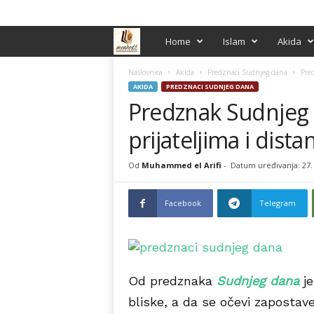
PRIJAVA / REGISTRACIJA
M
Home
Islam
Akida
e
Naslovnica
Akida
Predznaci Sudnjeg dana
Pred
AKIDA
PREDZNACI SUDNJEG DANA
Predznak Sudnjeg 
n
prijateljima i dist
h
e
Od
Muhammed el Arifi
-
Datum uređivanja: 27. 
d
Facebook
Telegram
ž
Od predznaka
Sudnjeg dana
je
bliske, a da se očevi zapostave 