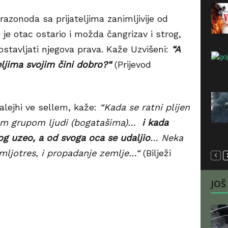
razonoda sa prijateljima zanimljivije od
je otac ostario i možda čangrizav i strog,
ostavljati njegova prava. Kaže Uzvišeni:
“A
ljima svojim čini dobro?“
(Prijevod
 alejhi ve sellem, kaže:
“Kada se ratni plijen
om grupom ljudi (bogatašima)…
i kada
kog uzeo, a od svoga oca se udaljio
… Neka
emljotres, i propadanje zemlje…“
(Bilježi
JOŠ