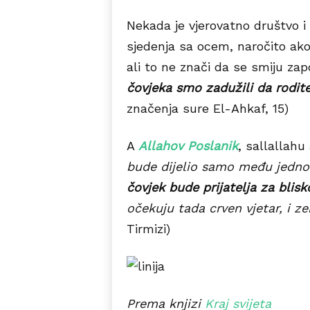
Nekada je vjerovatno društvo i 
sjedenja sa ocem, naročito ako 
ali to ne znači da se smiju zap
čovjeka smo zadužili da rodite
značenja sure El-Ahkaf, 15)
A
Allahov Poslanik
, sallallahu
bude dijelio samo među jedn
čovjek bude prijatelja za blis
očekuju tada crven vjetar, i z
Tirmizi)
Prema knjizi
Kraj svijeta