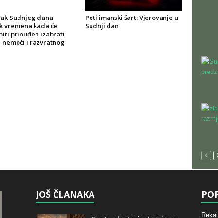
ak Sudnjeg dana:
Peti imanski šart: Vjerovanje u
k vremena kada će
Sudnji dan
biti prinuđen izabrati
 nemoći i razvratnog
JOŠ ČLANAKA
POP
Rekai