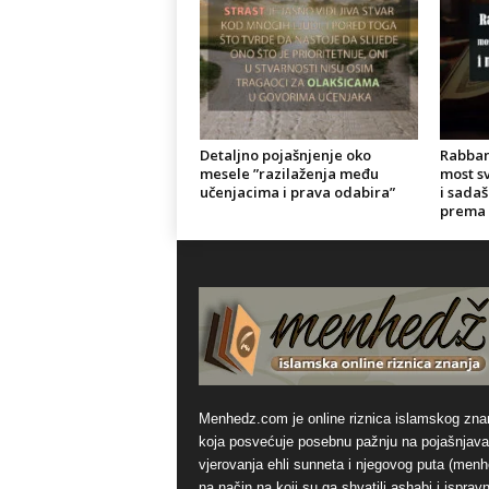
Detaljno pojašnjenje oko
Rabbani
mesele ”razilaženja među
most sv
učenjacima i prava odabira”
i sadaš
prema 
Menhedz.com je online riznica islamskog zna
koja posvećuje posebnu pažnju na pojašnjava
vjerovanja ehli sunneta i njegovog puta (men
na način na koji su ga shvatili ashabi i ispravn