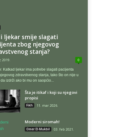
i ljekar smije slagati
ijenta zbog njegovog
avstvenog stanja?
c 2019.
0
e: Katkad ljekar ima potrebe slagati pacijenta
jegovog zdravstvenog stanja, tako što on nije u
 da izdrži ako bi mu on saopćio...
Šta je itikaf i koji su njegovi
propisi
Fikh
11. mar 2026.
Moderni siromah!
Omer El-Mukbil
03. feb 2021.