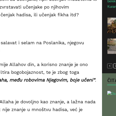
zvrstavati učenjake po njihovim
enjak hadisa, ili učenjak fikha itd?
 salavat i selam na Poslanika, njegovu
:
mije Allahov din, a korisno znanje je ono
ltira bogobojaznost, te je zbog toga
aha, među robovima Njegovim, boje učeni“
.
ČITA
Allaha je dovoljno kao znanje, a lažna nada
: nije znanje u mnoštvu hadisa, već je