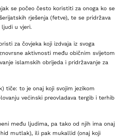
njak se počeo često koristiti za onoga ko se
ijatskih rješenja (fetve), te se pridržava
judi u vjeri.
risti za čovjeka koji izdvaja iz svoga
aznovrsne aktivnosti među običnim svijetom
avanje islamskih obrijeda i pridržavanje za
) tiče: to je onaj koji svojim jezikom
lovanju većinski preovladava tergib i terhib
eni među ljudima, pa tako od njih ima onaj
id mutlak), ili pak mukallid (onaj koji