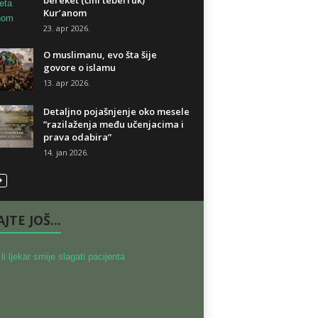
bereket (čini teberruk)
Kur’anom
23. apr 2026.
O muslimanu, evo šta šije
govore o islamu
13. apr 2026.
Detaljno pojašnjenje oko mesele
”razilaženja među učenjacima i
prava odabira”
14. jan 2026.
JTE JOŠ...