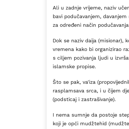
Ali u zadnje vrijeme, naziv uče
bavi podučavanjem, davanjem šer
za određeni način podučavanja l
Dok se naziv daija (misionar), ko
vremena kako bi organizirao r
s ciljem pozivanja ljudi u izvrš
islamske propise.
Što se pak, va'iza (propovijednik
rasplamsava srca, i u čijem dje
(podsticaj i zastrašivanje).
I nema sumnje da postoje step
koji je opći mudžtehid (mudžteh