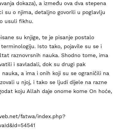
navanja dokaza), a između ova dva stepena
i su o njima, detaljno govorili u poglavlju
o usuli fikhu.
pisane su knjige, te je pisanje postalo
 terminologiju. Isto tako, pojavile su se i
ultat raznovrsnih nauka. Shodno tome, ima
atili i savladali, dok su drugi pak
h nauka, a ima i onih koji su se ograničili na
vali u njoj, i tako se ljudi dijele na razne
lagodat koju Allah daje onome kome On hoće,
web.net/fatwa/index.php?
aId&Id=54541