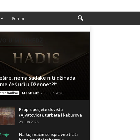
Forum
VO U MENHEDŽ
ešire, nema sadake niti džihada,
ime ćeš ući u Džennet?!”
tar hadisa
Menhedž
-
30. jun 2026.
Propis posjete dovišta
(Ajvatovica), turbeta i kaburova
28. jun 2026.
Na koji način se ispravno traži