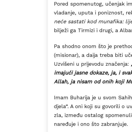
Pored spomenutog, učenjak ima 
vladanje, uputa i poniznost, re
neće sastati kod munafika: lij
bilježi ga Tirmizi i drugi, a Alb
Pa shodno onom što je prethodil
(misionar), a daija treba biti 
Uzvišeni u prijevodu značenja:
imajući jasne dokaze, ja, i svak
Allah, ja nisam od onih koji M
Imam Buharija je u svom Sahihu 
djela“. A oni koji su govorili o
zla, između ostalog spomenuli 
naređuje i ono što zabranjuje.