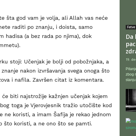
e šta god vam je volja, ali Allah vas neće
ete raditi po znanju, i doista, samo
Fetve
 hadisa (a bez rada po njima), dok
Da l
pac
ummetu).
zdr
19. de
ku stoji: Učenjak je bolji od pobožnjaka, a
Pitanj
oje znanje nakon izvršavanja svega onoga što
zbog n
va i nafila. Završen citat iz komentara.
stanju
će biti najstrožije kažnjen učenjak kojem
 zbog toga je Vjerovjesnik tražio utočište kod
e ne koristi, a imam Šafija je rekao jednom
o što koristi, a ne ono što se pamti.