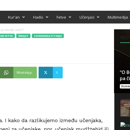
Kur'an
Hadis
Fetve
Učenjaci
Multimedija
 je istinski učen?
NE FETVE
ŠERIJAT
SAVREMENA PITANJA
NO
?
“O B
WhatsApp
X
pa č
Komen
ka. I kako da razlikujemo između učenjaka,
stepeni za učenjake, npr. učenjak mudžtehid ili