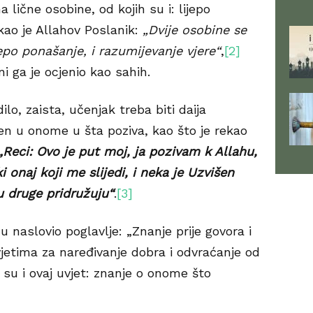
lične osobine, od kojih su i: lijepo
kao je Allahov Poslanik:
„Dvije osobine se
epo ponašanje, i razumijevanje vjere“
,
[2]
ani ga je ocjenio kao sahih.
o, zaista, učenjak treba biti daija
učen u onome u šta poziva, kao što je rekao
„Reci: Ovo je put moj, ja pozivam k Allahu,
i onaj koji me slijedi, i neka je Uzvišen
u druge pridružuju“
.
[3]
naslovio poglavlje: „Znanje prije govora i
 uvjetima za naređivanje dobra i odvraćanje od
su i ovaj uvjet: znanje o onome što