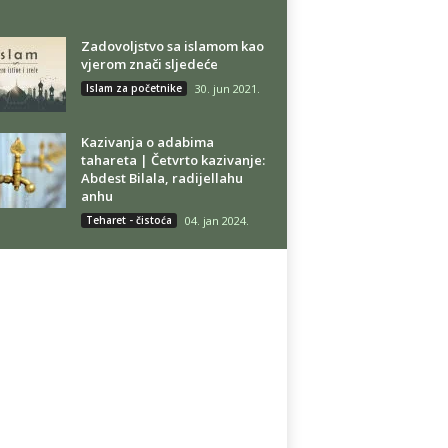
Zadovoljstvo sa islamom kao
vjerom znači sljedeće
Islam za početnike
30. jun 2021.
Kazivanja o adabima
tahareta | Četvrto kazivanje:
Abdest Bilala, radijellahu
anhu
Teharet - čistoća
04. jan 2024.