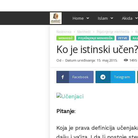
PRIJAVA / REGISTRACIJA
M
Home
Islam
Akida
e
Naslovnica
Menhedž
Pojašnjenje menhedža
Ko
MENHEDŽ
POJAŠNJENJE MENHEDŽA
FETVE
RAZ
Ko je istinski učen
n
h
Od
-
Datum uređivanja: 15. maj 2015.
1495
e
Facebook
Telegram
d
ž
Pitanje
:
Koja je prava definicija učenja
daiju i va'iza. I da li postoje 