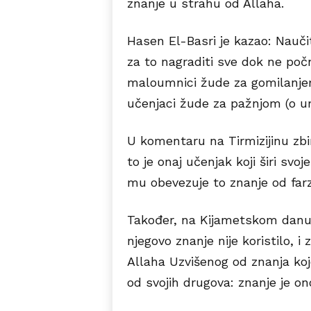
znanje u strahu od Allaha.
Hasen El-Basri je kazao: Naučit
za to nagraditi sve dok ne počn
maloumnici žude za gomilanjem
učenjaci žude za pažnjom (o 
U komentaru na Tirmizijinu zbir
to je onaj učenjak koji širi sv
mu obevezuje to znanje od farzo
Također, na Kijametskom danu 
njegovo znanje nije koristilo, i
Allaha Uzvišenog od znanja koj
od svojih drugova: znanje je on