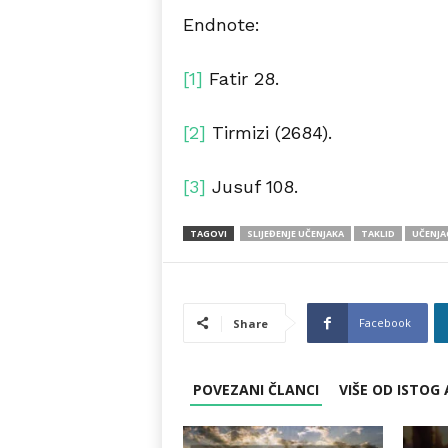
Endnote:
[1]
Fatir 28.
[2]
Tirmizi (2684).
[3]
Jusuf 108.
TAGOVI
SLIJEĐENJE UČENJAKA
TAKLID
UČENJA
Facebook
Share
POVEZANI ČLANCI
VIŠE OD ISTOG