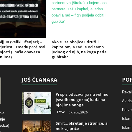
jjun (veliki učenjaci) –
Ako su se obojica udružili
jetlosti između prošlosti
kapitalom, a rad je od samo
njosti (i naša obaveza
jednog od njih, na koga pada
njima)
gubitak?
JOŠ ČLANAKA
POP
Rekai
Propis odazivanja na velimu
(svadbenu gozbu) kada na
Akida
njoj ima onoga...
Fetve
Fetve
07. aug 2026.
nja
Islam
nje
Smrt… okretanje stranice, a
hedža)
Islam
ne kraj priče
i