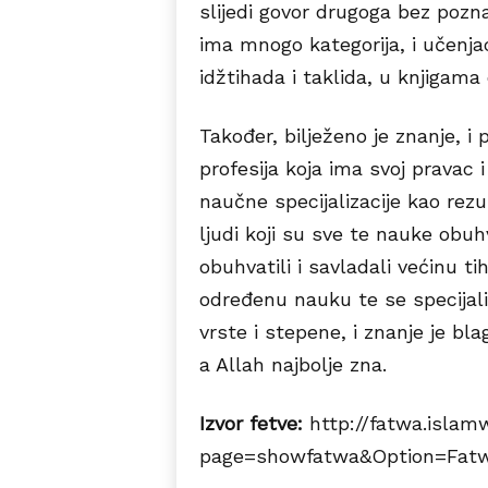
slijedi govor drugoga bez poz
ima mnogo kategorija, i učenjac
idžtihada i taklida, u knjigama 
Također, bilježeno je znanje, i 
profesija koja ima svoj pravac i
naučne specijalizacije kao rez
ljudi koji su sve te nauke obuhv
obuhvatili i savladali većinu ti
određenu nauku te se specijalizo
vrste i stepene, i znanje je b
a Allah najbolje zna.
Izvor fetve:
http://fatwa.islam
page=showfatwa&Option=Fatw