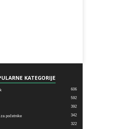
ULARNE KATEGORIJE
606
k
592
392
342
 za početnike
322