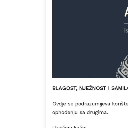
BLAGOST, NJEŽNOST I SAMI
Ovdje se podrazumijeva korišten
ophođenju sa drugima.
Uzvišeni kaže: