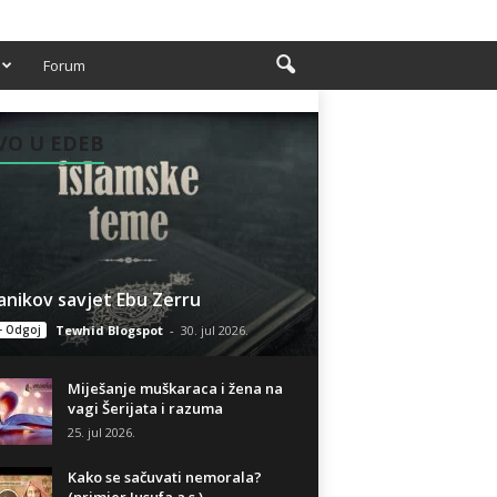
Forum
VO U EDEB
anikov savjet Ebu Zerru
- Odgoj
Tewhid Blogspot
-
30. jul 2026.
Miješanje muškaraca i žena na
vagi Šerijata i razuma
25. jul 2026.
Kako se sačuvati nemorala?