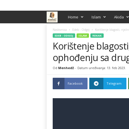
PRIJAVA / REGISTRACIJA
M
Home
Islam
Akida
e
Naslovnica
Edeb - Odgoj
Korištenje blagosti, njež
EDEB - ODGOJ
ISLAM
REKAIK
Korištenje blagosti,
n
ophođenju sa dru
h
e
Od
Menhedž
-
Datum uređivanja: 13. feb 2023.
d
Facebook
Telegram
ž