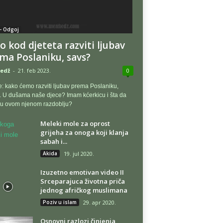
- Odgoj
o kod djeteta razviti ljubav
ma Poslaniku, savs?
edž
-
21. feb 2023.
0
e: kako ćemo razviti ljubav prema Poslaniku,
s. U dušama naše djece? Imam kćerkicu i šta da
 u ovom njenom razdoblju?
Meleki mole za oprost
grijeha za onoga koji klanja
sabah i...
Akida
19. jul 2020.
Izuzetno emotivan video II
Srceparajuca životna priča
jednog afričkog muslimana
Poziv u islam
29. apr 2020.
Osnovni razlozi činjenja