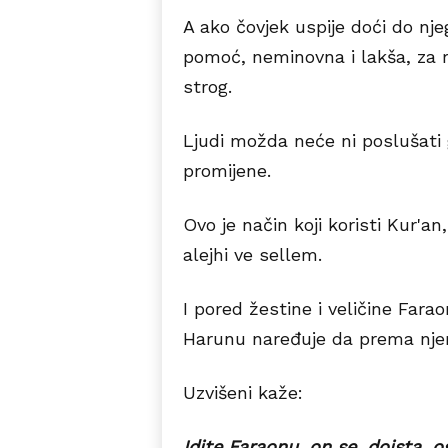
A ako čovjek uspije doći do nj
pomoć, neminovna i lakša, za ra
strog.
Ljudi možda neće ni poslušati
promijene.
Ovo je način koji koristi Kur'an,
alejhi ve sellem.
I pored žestine i veličine Fara
Harunu naređuje da prema nje
Uzvišeni kaže:
Idite Faraonu, on se, doista, o