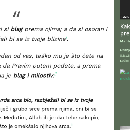
Edeb 
Kak
i si
blag
prema njima; a da si osoran i
pre
i
ali bi se iz tvoje blizine
.
Menh
Pitanj
jedan od vas, teško mu je što ćete na
s.a.v.
radim
ka da Pravim putem pođete, a prema
ii
ma je
blag i milostiv
.
vrda srca bio, razbježali bi se iz tvoje
 riječ i grubo srce prema njima, oni bi se
te. Međutim, Allah ih je oko tebe sakupio,
iii
što je omekšalo njihova srca.