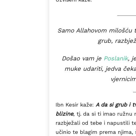
Samo Allahovom milošću t
grub, razbjež
Došao vam je
Poslanik
, 
muke udariti, jedva če
vjernici
Ibn Kesir kaže:
A da si grub i t
blizine
, tj. da si ti imao ružnu
razbježali od tebe i napustili 
učinio te blagim prema njima, 