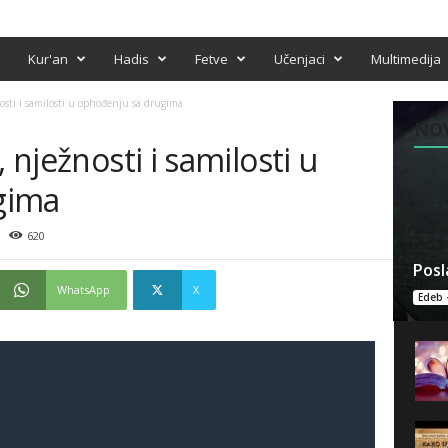
Kur'an
Hadis
Fetve
Učenjaci
Multimedija
nosti i samilosti u ophođenju sa drugima
NO
 nježnosti i samilosti u
gima
620
Posl
WhatsApp
X
Edeb 