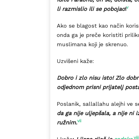
v
li razmislio ili se pobojao
!
Ako se blagost kao način korist
onda ga je preče koristiti prilik
muslimana koji je skrenuo.
Uzvišeni kaže:
Dobro i zlo nisu isto! Zlo dob
odjednom prisni prijatelj posta
Poslanik, sallallahu alejhi ve 
da ga nije uljepšala, a nije ni 
vii
ružnim.
viii