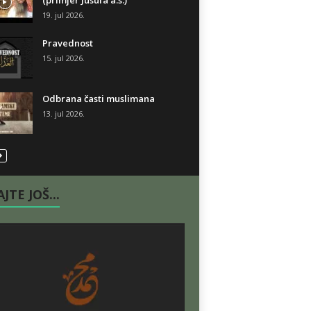
(primjer Jusufa a.s.)
19. jul 2026.
Pravednost
15. jul 2026.
Odbrana časti muslimana
13. jul 2026.
JTE JOŠ...