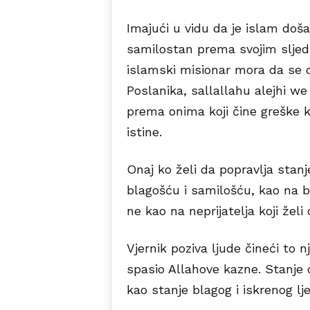
Imajući u vidu da je islam doša
samilostan prema svojim sljed
islamski misionar mora da se o
Poslanika, sallallahu alejhi we
prema onima koji čine greške ka
istine.
Onaj ko želi da popravlja stanj
blagošću i samilošću, kao na bo
ne kao na neprijatelja koji želi 
Vjernik poziva ljude čineći to n
spasio Allahove kazne. Stanje
kao stanje blagog i iskrenog ljek