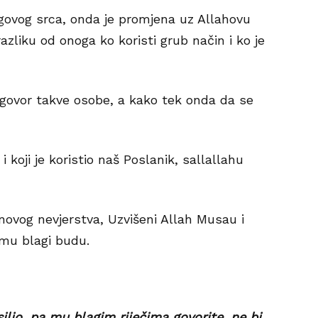
egovog srca, onda je promjena uz Allahovu
zliku od onoga ko koristi grub način i ko je
 govor takve osobe, a kako tek onda da se
 i koji je koristio naš Poslanik, sallallahu
onovog nevjerstva, Uzvišeni Allah Musau i
mu blagi budu.
silio, pa mu blagim riječima govorite, ne bi