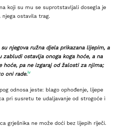
 koji su mu se suprotstavljali dosegla je
 njega ostavila trag.
su njegova ružna djela prikazana lijepim, a
u zabludi ostavlja onoga koga hoće, a na
hoće, pa ne izgaraj od žalosti za njima;
iv
o oni rade.
jepog odnosa jeste: blago ophođenje, lijepe
 lica pri susretu te udaljavanje od strogoće i
a grješnika ne može doći bez lijepih riječi.