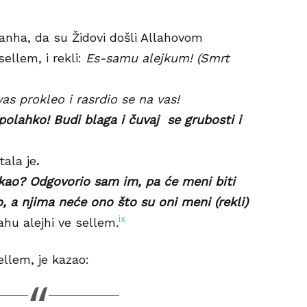
 anha, da su Židovi došli Allahovom
sellem, i rekli:
Es-samu alejkum! (Smrt
vas prokleo i rasrdio se na vas!
 polahko! Budi blaga i čuvaj se grubosti i
tala je
.
rekao? Odgovorio sam im, pa će meni biti
 a njima neće ono što su oni meni (rekli)
ix
ahu alejhi ve sellem.
ellem, je kazao: