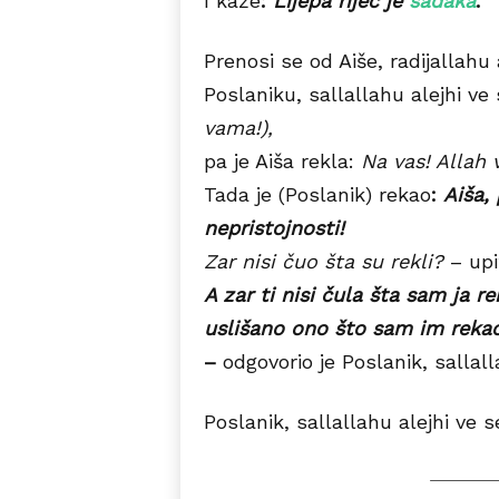
I kaže
:
Lijepa riječ je
sadaka
.
Prenosi se od Aiše, radijallahu
Poslaniku, sallallahu alejhi ve 
vama!),
pa je Aiša rekla:
Na vas! Allah 
Tada je (Poslanik) rekao
:
Aiša,
nepristojnosti!
Zar nisi čuo šta su rekli?
– upi
A zar ti nisi čula šta sam ja 
uslišano ono što sam im rekao,
–
odgovorio je Poslanik, sallall
Poslanik, sallallahu alejhi ve s