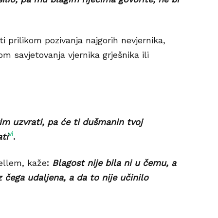
i prilikom pozivanja najgorih nevjernika,
om savjetovanja vjernika grješnika ili
rim uzvrati, pa će ti dušmanin tvoj
vi
ti
.
sellem, kaže
:
Blagost nije bila ni u čemu, a
iz čega udaljena, a da to nije učinilo