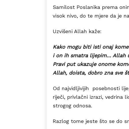
Samilost Poslanika prema onima
visok nivo, do te mjere da je na
Uzvišeni Allah kaže:
Kako mogu biti isti onaj kome 
i on ih smatra lijepim… Allah 
Pravi put ukazuje onome kome 
Allah, doista, dobro zna sve št
Od najvidljivijih posebnosti li
riječi, privlačni izrazi, vedrina
strogog odnosa.
Razlog tome jeste što se do src