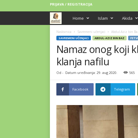
PRIJAVA / REGISTRACIJA
M
Home
Islam
Akida
e
Naslovnica
Savremeni učenjaci
Abdul-Aziz bin Ba
SAVREMENI UČENJACI
ABDUL-AZIZ BIN BAZ
FETV
Namaz onog koji kl
n
klanja nafilu
h
e
Od
-
Datum uređivanja: 29. aug 2020.
565
d
Facebook
Telegram
ž