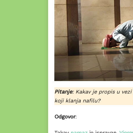
Pitanje
: Kakav je propis u ve
koji klanja nafilu?
Odgovor
:
Takav
namaz
je ispravan.
Vjero