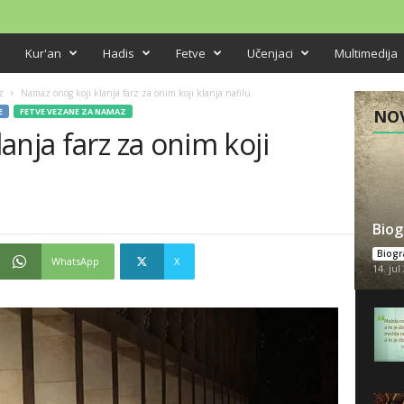
Kur'an
Hadis
Fetve
Učenjaci
Multimedija
z
Namaz onog koji klanja farz za onim koji klanja nafilu
E
FETVE VEZANE ZA NAMAZ
NOV
anja farz za onim koji
Biog
Biogra
WhatsApp
X
14. jul