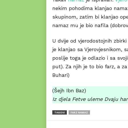
nekim pohodima klanjao namaz
skupinom, zatim bi klanjao op
namaz mu je bio nafila (dobrov
U dvije od vjerodostojnih zbirk
je klanjao sa Vjerovjesnikom, sa
poslije toga je odlazio i sa sv
put). Za njih je to bio farz, a z
Buhari)
(Šejh Ibn Baz)
Iz djela Fetve uleme Dvaju ha
TAGOVI
FARZ NAMAZ