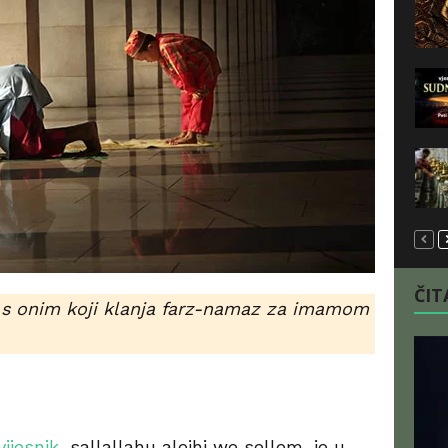
ČITA
zi s onim koji klanja farz-namaz za imamom
vijesnik
, sallallahu alejhi we sellem, je u