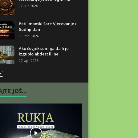
07. jun 2026.
Peti imanski šart: Vjerovanje u
Sudnji dan
10. maj 2026.
Ako čovjek sumnja da li je
izgubio abdest ili ne
27. apr 2026.
JTE JOŠ...