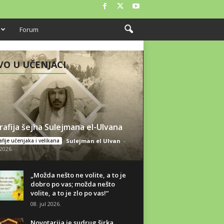
Forum
O U UČENJACI
rafija šejha Sulejmana el-Ulvana
fije učenjaka i velikana
Sulejman el Ulvan
-
 2026.
„Možda nešto ne volite, a to je
dobro po vas; možda nešto
volite, a to je zlo po vas!“
08. jul 2026.
Novotarija je sudrug širka