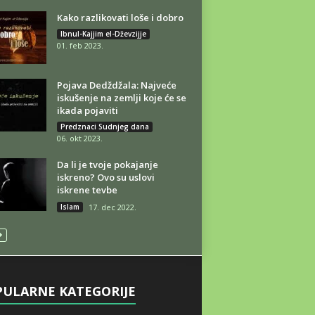
Kako razlikovati loše i dobro
Ibnul-Kajjim el-Dževzijje
01. feb 2023.
Pojava Dedždžala: Najveće
iskušenje na zemlji koje će se
ikada pojaviti
Predznaci Sudnjeg dana
06. okt 2023.
Da li je tvoje pokajanje
iskreno? Ovo su uslovi
iskrene tevbe
Islam
17. dec 2022.
ULARNE KATEGORIJE