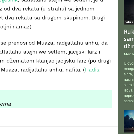
 od dva rekata (u strahu) sa jednom
et dva rekata sa drugom skupinom. Drugi
Sihr i
oljni namaz).
Ruk
sam
i se prenosi od Muaza, radijallahu anhu, da
dži
llallahu alejhi we sellem, jacijski farz i
Menh
ojim džematom klanjao jacijsku farz (po drugi
U ovom
a Muaza, radijallahu anhu, nafila. (
Hadis
:
mnoga 
sihra,
načini
sihra 
izdvaj
neproc
samoli
rema