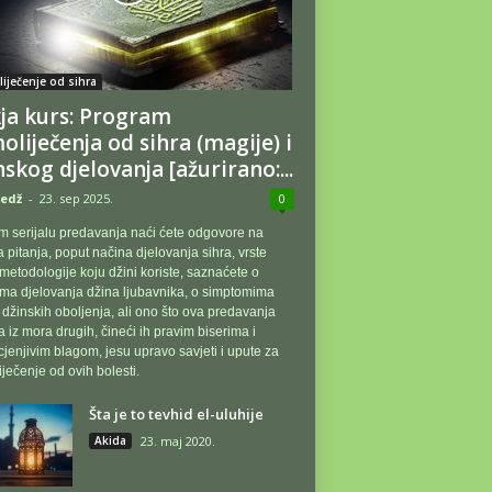
 liječenje od sihra
ja kurs: Program
oliječenja od sihra (magije) i
nskog djelovanja [ažurirano:...
edž
-
23. sep 2025.
0
 serijalu predavanja naći ćete odgovore na
pitanja, poput načina djelovanja sihra, vrste
 metodologije koju džini koriste, saznaćete o
ma djelovanja džina ljubavnika, o simptomima
i džinskih oboljenja, ali ono što ova predavanja
a iz mora drugih, čineći ih pravim biserima i
jenjivim blagom, jesu upravo savjeti i upute za
ječenje od ovih bolesti.
Šta je to tevhid el-uluhije
Akida
23. maj 2020.