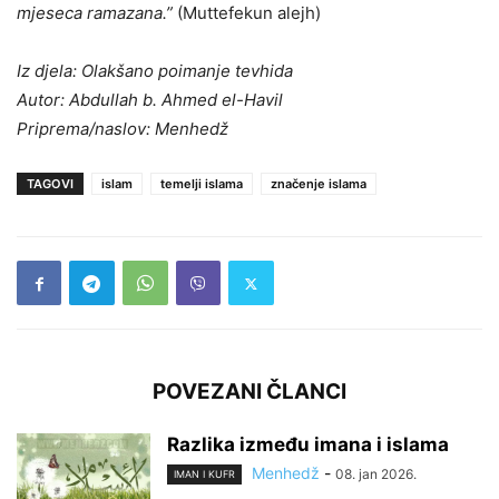
mjeseca ramazana.”
(Muttefekun alejh)
Iz djela: Olakšano poimanje tevhida
Autor: Abdullah b. Ahmed el-Havil
Priprema/naslov: Menhedž
TAGOVI
islam
temelji islama
značenje islama
POVEZANI ČLANCI
Razlika između imana i islama
Menhedž
-
08. jan 2026.
IMAN I KUFR