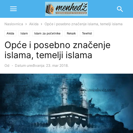
Naslovnica
Akida
Opće i posebno značenje islama, temelji islama
Akida
Islam
Islam za početnike
Rekaik
Tewhid
Opće i posebno značenje
islama, temelji islama
Od
-
Datum uređivanja: 23. mar 2018.