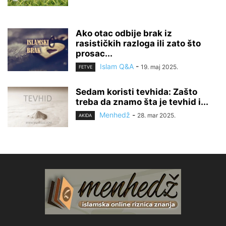
Ako otac odbije brak iz
rasističkih razloga ili zato što
prosac...
Islam Q&A
-
19. maj 2025.
FETVE
Sedam koristi tevhida: Zašto
treba da znamo šta je tevhid i...
Menhedž
-
28. mar 2025.
AKIDA