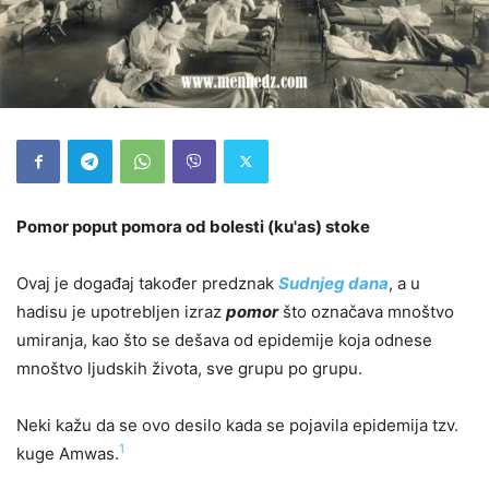
Pomor poput pomora od bolesti (ku'as) stoke
Ovaj je događaj također predznak
Sudnjeg dana
, a u
hadisu je upotrebljen izraz
pomor
što označava mnoštvo
umiranja, kao što se dešava od epidemije koja odnese
mnoštvo ljudskih života, sve grupu po grupu.
Neki kažu da se ovo desilo kada se pojavila epidemija tzv.
1
kuge Amwas.