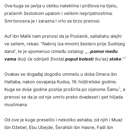
Ova kuga se javlja u obliku nateklina i prištova na tijelu,
praćenih žestokom upalom i velikim neprijatnostima.
Smrtonosna je i zarazna i vrlo se brzo prenosi.
Auf ibn Malik nam prenosi da je Poslanik, sallallahu alejhi
ve sellem, rekao: “Nabroj (sa mnom) šestero prije Sudnjeg
dana“, te je spomenuo između ostalog: „…
pomor među
2
vama
(koji će odnijeti života)
poput bolesti
(ku'as)
stoke
.“
Ovakav se događaj dogodio ummetu u doba Omera ibn
Hattaba, nakon osvajanja Kudsa, 16. hidžretske godine.
3
Kuga se dvije godine poslije proširila po cijelome Šamu
, a
prenosi se da je od nje umrlo preko dvadeset i pet hiljada
muslimana.
Od ove je kuge preselilo i nekoliko ashaba, od njih i Muaz
ibn Džebel, Ebu Ubejde, Šerahbil ibn Hasne, Fadl ibn