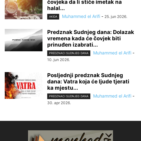
čovjeka da li stiče imetak na
halal...
Muhammed el Arifi
-
25. jun 2026.
AKIDA
Predznak Sudnjeg dana: Dolazak
vremena kada će čovjek biti
prinuđen izabrati...
Muhammed el Arifi
-
PREDZNACI SUDNJEG DANA
10. jun 2026.
Posljednji predznak Sudnjeg
dana: Vatra koja će ljude tjerati
ka mjestu...
Muhammed el Arifi
-
PREDZNACI SUDNJEG DANA
30. apr 2026.