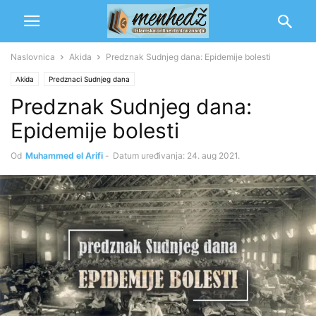
Naslovnica
Akida
Predznak Sudnjeg dana: Epidemije bolesti
Akida
Predznaci Sudnjeg dana
Predznak Sudnjeg dana:
Epidemije bolesti
Od
Muhammed el Arifi
-
Datum uređivanja: 24. aug 2021.