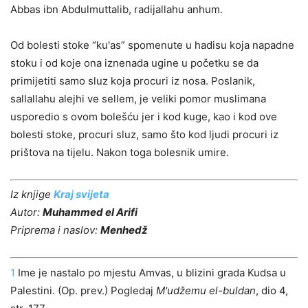
Abbas ibn Abdulmuttalib, radijallahu anhum.
Od bolesti stoke “ku'as” spomenute u hadisu koja napadne
stoku i od koje ona iznenada ugine u početku se da
primijetiti samo sluz koja procuri iz nosa. Poslanik,
sallallahu alejhi ve sellem, je veliki pomor muslimana
usporedio s ovom bolešću jer i kod kuge, kao i kod ove
bolesti stoke, procuri sluz, samo što kod ljudi procuri iz
prištova na tijelu. Nakon toga bolesnik umire.
Iz knjige
Kraj svijeta
Autor:
Muhammed el Arifi
Priprema i naslov:
Menhedž
1
Ime je nastalo po mjestu Amvas, u blizini grada Kudsa u
Palestini. (Op. prev.) Pogledaj
M'udžemu el-buldan
, dio 4,