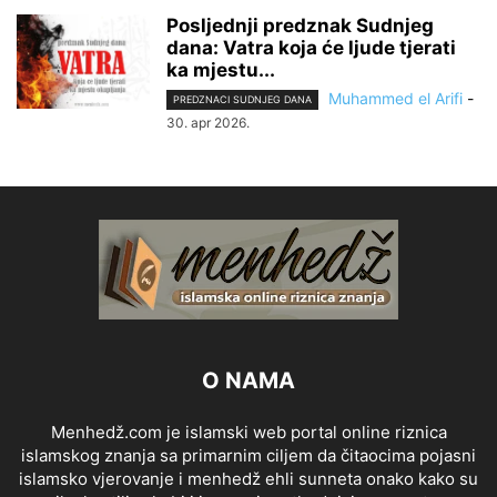
Posljednji predznak Sudnjeg
dana: Vatra koja će ljude tjerati
ka mjestu...
Muhammed el Arifi
-
PREDZNACI SUDNJEG DANA
30. apr 2026.
O NAMA
Menhedž.com je islamski web portal online riznica
islamskog znanja sa primarnim ciljem da čitaocima pojasni
islamsko vjerovanje i menhedž ehli sunneta onako kako su