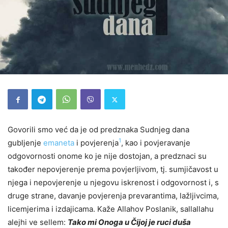
Govorili smo već da je od predznaka Sudnjeg dana
1
gubljenje
emaneta
i povjerenja
, kao i povjeravanje
odgovornosti onome ko je nije dostojan, a predznaci su
također nepovjerenje prema povjerljivom, tj. sumjičavost u
njega i nepovjerenje u njegovu iskrenost i odgovornost i, s
druge strane, davanje povjerenja prevarantima, lažljivcima,
licemjerima i izdajicama. Kaže Allahov Poslanik, sallallahu
alejhi ve sellem:
Tako mi Onoga u Čijoj je ruci duša