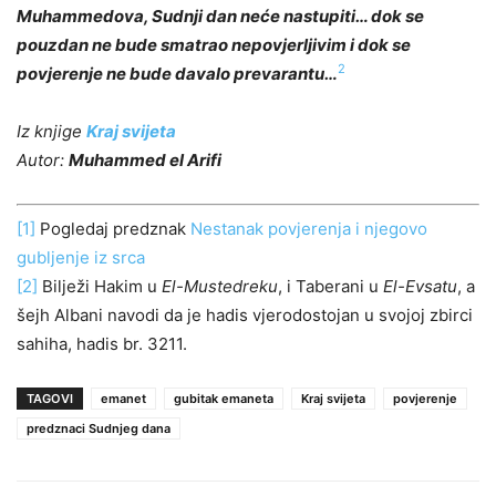
Muhammedova, Sudnji dan neće nastupiti… dok se
pouzdan ne bude smatrao nepovjerljivim i dok se
2
povjerenje ne bude davalo prevarantu…
Iz knjige
Kraj svijeta
Autor:
Muhammed el Arifi
[1]
Pogledaj predznak
Nestanak povjerenja i njegovo
gubljenje iz srca
[2]
Bilježi Hakim u
El-Mustedreku
, i Taberani u
El-Evsatu
, a
šejh Albani navodi da je hadis vjerodostojan u svojoj zbirci
sahiha, hadis br. 3211.
TAGOVI
emanet
gubitak emaneta
Kraj svijeta
povjerenje
predznaci Sudnjeg dana