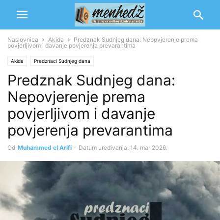
Naslovnica
Akida
Predznak Sudnjeg dana: Nepovjerenje prema
povjerljivom i davanje povjerenja prevarantima
Akida
Predznaci Sudnjeg dana
Predznak Sudnjeg dana:
Nepovjerenje prema
povjerljivom i davanje
povjerenja prevarantima
Od
Muhammed el Arifi
-
Datum uređivanja: 14. mar 2026.