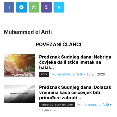
Muhammed el Arifi
POVEZANI ČLANCI
Predznak Sudnjeg dana: Nebriga
čovjeka da li stiče imetak na
halal...
Muhammed el Arifi
-
25. jun 2026.
AKIDA
Predznak Sudnjeg dana: Dolazak
vremena kada će čovjek biti
prinuđen izabrati...
Muhammed el Arifi
-
PREDZNACI SUDNJEG DANA
10. jun 2026.