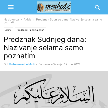
Naslovnica
Akida
Predznak Sudnjeg dana: Nazivanje selama samo
poznatim
Akida
Predznaci Sudnjeg dana
Predznak Sudnjeg dana:
Nazivanje selama samo
poznatim
Od
Muhammed el Arifi
-
Datum uređivanja: 29. jun 2022.