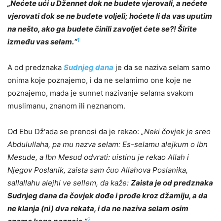
„Nećete ući u Džennet dok ne budete vjerovali, a nećete
vjerovati dok se ne budete voljeli; hoćete li da vas uputim
na nešto, ako ga budete činili zavoljet ćete se?! Širite
1
između vas selam.“
A od predznaka
Sudnjeg dana
je da se naziva selam samo
onima koje poznajemo, i da ne selamimo one koje ne
poznajemo, mada je sunnet nazivanje selama svakom
muslimanu, znanom ili neznanom.
Od Ebu Dž'ada se prenosi da je rekao:
„Neki čovjek je sreo
Abdulullaha, pa mu nazva selam: Es-selamu alejkum o Ibn
Mesude, a Ibn Mesud odvrati: uistinu je rekao Allah i
Njegov Poslanik, zaista sam čuo Allahova Poslanika,
sallallahu alejhi ve sellem, da kaže:
Zaista je od predznaka
Sudnjeg dana da čovjek dođe i prođe kroz džamiju, a da
ne klanja (ni) dva rekata, i da ne naziva selam osim
2