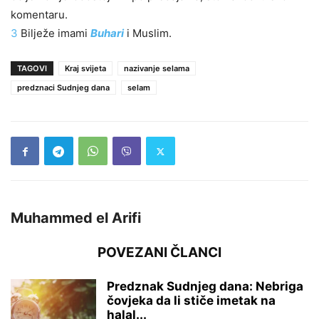
komentaru.
3
Bilježe imami
Buhari
i Muslim.
TAGOVI
Kraj svijeta
nazivanje selama
predznaci Sudnjeg dana
selam
Muhammed el Arifi
POVEZANI ČLANCI
Predznak Sudnjeg dana: Nebriga
čovjeka da li stiče imetak na
halal...