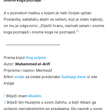
onome koga poznaje.
“
A u poznatom hadisu u kojem je neki čovjek upitao
Poslanika, sallallahu alejhi ve sellem, koji je islam najbolji,
on mu je odgovorio: „Dijeliti hranu, nazivati selam i onome
3
koga poznaješ i onome koga ne poznaješ.“
Prema knjizi
Kraj svijeta
Autor:
Muhammed el-Arifi
Priprema i naslov: Menhedž
Klikni
ovdje
za ostale predznake
Sudnjeg dana
iz iste
knjige
1
Bilježi imam
Muslim
.
2
Bilježi Ibn Huzejme u svom
Sahihu
, a šejh Albani ga
ocijenio vjerodostojnim po predajama, što navodi u svom