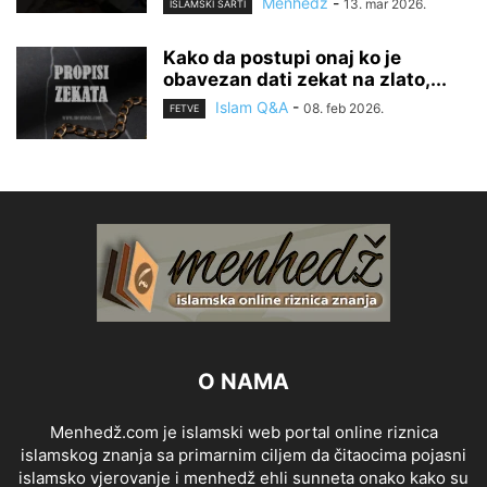
Menhedž
-
13. mar 2026.
ISLAMSKI ŠARTI
Kako da postupi onaj ko je
obavezan dati zekat na zlato,...
Islam Q&A
-
08. feb 2026.
FETVE
O NAMA
Menhedž.com je islamski web portal online riznica
islamskog znanja sa primarnim ciljem da čitaocima pojasni
islamsko vjerovanje i menhedž ehli sunneta onako kako su