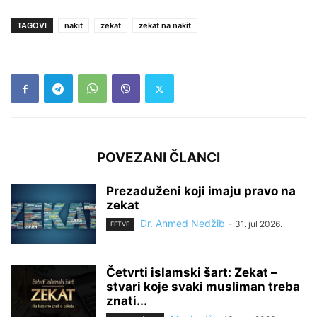
TAGOVI
nakit
zekat
zekat na nakit
POVEZANI ČLANCI
Prezaduženi koji imaju pravo na
zekat
Dr. Ahmed Nedžib
-
31. jul 2026.
FETVE
Četvrti islamski šart: Zekat –
stvari koje svaki musliman treba
znati...