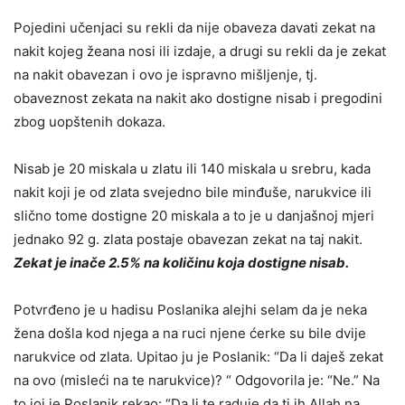
Pojedini učenjaci su rekli da nije obaveza davati zekat na
nakit kojeg žeana nosi ili izdaje, a drugi su rekli da je
zekat
na nakit obavezan i ovo je ispravno mišljenje
, tj.
obaveznost zekata na nakit ako dostigne nisab i pregodini
zbog uopštenih dokaza.
Nisab je 20 miskala u zlatu ili 140 miskala u srebru, kada
nakit koji je od zlata svejedno bile minđuše, narukvice ili
slično tome dostigne 20 miskala a to je u danjašnoj mjeri
jednako 92 g. zlata postaje obavezan zekat na taj nakit.
Zekat je inače 2.5% na količinu koja dostigne nisab.
Potvrđeno je u hadisu Poslanika alejhi selam da je neka
žena došla kod njega a na ruci njene ćerke su bile dvije
narukvice od zlata. Upitao ju je Poslanik: “Da li daješ zekat
na ovo (misleći na te narukvice)? “ Odgovorila je: “Ne.” Na
to joj je Poslanik rekao: “Da li te raduje da ti ih Allah na