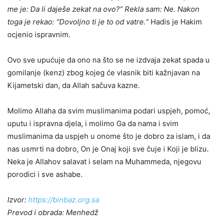
me je: Da li daješe zekat na ovo?” Rekla sam: Ne. Nakon
toga je rekao: “Dovoljno ti je to od vatre.“
Hadis je Hakim
ocjenio ispravnim.
Ovo sve upućuje da ono na što se ne izdvaja zekat spada u
gomilanje (kenz) zbog kojeg će vlasnik biti kažnjavan na
Kijametski dan, da Allah sačuva kazne.
Molimo Allaha da svim muslimanima podari uspjeh, pomoć,
uputu i ispravna djela, i molimo Ga da nama i svim
muslimanima da uspjeh u onome što je dobro za islam, i da
nas usmrti na dobro, On je Onaj koji sve čuje i Koji je blizu.
Neka je Allahov salavat i selam na Muhammeda, njegovu
porodici i sve ashabe.
Izvor:
https://binbaz.org.sa
Prevod i obrada: Menhedž