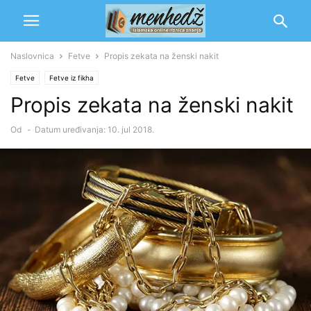
Naslovnica
Fetve
Propis zekata na ženski nakit
Fetve
Fetve iz fikha
Propis zekata na ženski nakit
Od
-
Datum uređivanja: 10. jul 2018.