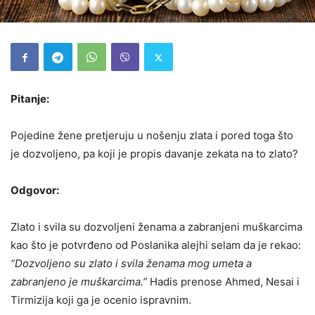
Pitanje:
Pojedine žene pretjeruju u nošenju zlata i pored toga što
je dozvoljeno, pa koji je propis davanje zekata na to zlato?
Odgovor:
Zlato i svila su dozvoljeni ženama a zabranjeni muškarcima
kao što je potvrđeno od Poslanika alejhi selam da je rekao:
“Dozvoljeno su zlato i svila ženama mog umeta a
zabranjeno je muškarcima.”
Hadis prenose Ahmed, Nesai i
Tirmizija koji ga je ocenio ispravnim.