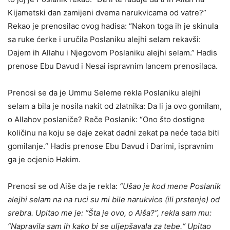
Kijametski dan zamijeni dvema narukvicama od vatre?”
Rekao je prenosilac ovog hadisa: “Nakon toga ih je skinula
sa ruke ćerke i uručila Poslaniku alejhi selam rekavši:
Dajem ih Allahu i Njegovom Poslaniku alejhi selam.” Hadis
prenose Ebu Davud i Nesai ispravnim lancem prenosilaca.
Prenosi se da je Ummu Seleme rekla Poslaniku alejhi
selam a bila je nosila nakit od zlatnika: Da li ja ovo gomilam,
o Allahov poslaniče? Reče Poslanik: “Ono što dostigne
količinu na koju se daje zekat dadni zekat pa neće tada biti
gomilanje.“ Hadis prenose Ebu Davud i Darimi, ispravnim
ga je ocjenio Hakim.
Prenosi se od Aiše da je rekla:
“Ušao je kod mene Poslanik
alejhi selam na na ruci su mi bile narukvice (ili prstenje) od
srebra. Upitao me je: “Šta je ovo, o Aiša?”, rekla sam mu:
“Napravila sam ih kako bi se uljepšavala za tebe.“ Upitao