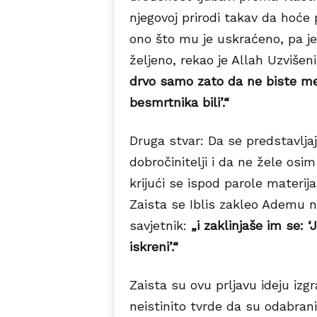
njegovoj prirodi takav da hoće p
ono što mu je uskraćeno, pa je
željeno, rekao je Allah Uzvišen
drvo samo zato da ne biste mel
besmrtnika bili’.“
Druga stvar: Da se predstavlja
dobročinitelji i da ne žele osi
krijući se ispod parole materij
Zaista se Iblis zakleo Ademu n
savjetnik:
„i zaklinjaše im se:
iskreni’.“
Zaista su ovu prljavu ideju izgra
neistinito tvrde da su odabrani