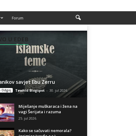
Forum
VO U EDEB
anikov savjet Ebu Zerru
- Odgoj
Tewhid Blogspot
-
30. jul 2026.
Miješanje muškaraca i žena na
vagi Šerijata i razuma
25. jul 2026.
Kako se sačuvati nemorala?