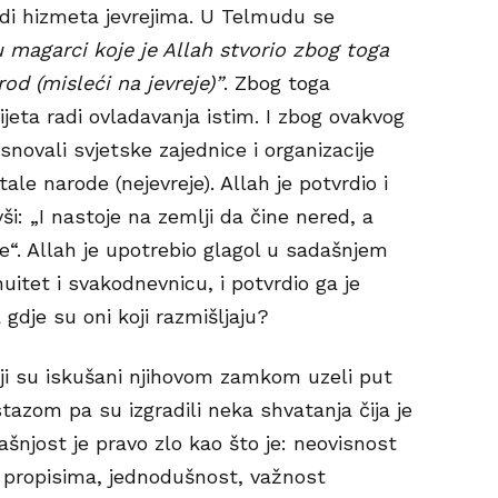
adi hizmeta jevrejima. U Telmudu se
su magarci koje je Allah stvorio zbog toga
od (misleći na jevreje)”
. Zbog toga
jeta radi ovladavanja istim. I zbog ovakvog
novali svjetske zajednice i organizacije
tale narode (nejevreje). Allah je potvrdio i
ši: „I nastoje na zemlji da čine nered, a
ne“. Allah je upotrebio glagol u sadašnjem
itet i svakodnevnicu, i potvrdio ga je
gdje su oni koji razmišljaju?
koji su iskušani njihovom zamkom uzeli put
tazom pa su izgradili neka shvatanja čija je
rašnjost je pravo zlo kao što je: neovisnost
 propisima, jednodušnost, važnost