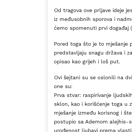
Od tragova ove prljave ideje je
iz međusobnih sporova i nadmet
ćemo spomenuti prvi događaj (n
Pored toga što je to mješanje p
predstavljaju snagu država i zaj
opisao kao grijeh i loš put.
Ovi šejtani su se oslonili na dvi
one su:
Prva stvar: raspirivanje ljudskih
sklon, kao i korišćenje toga u z
mješanje između korisnog i štet
postupio sa Ademom alejhis-s
urođenost ljubavi prema vlasti