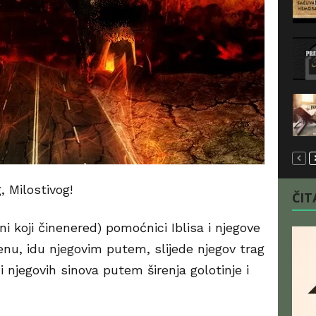
 Milostivog!
ČITA
 koji činenered) pomoćnici Iblisa i njegove
nu, idu njegovim putem, slijede njegov trag
 njegovih sinova putem širenja golotinje i