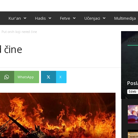
Kur'an
Hadis
Fetve
Učenjaci
Multimedija
Put onih koji nered čine
NO
d čine
WhatsApp
X
Posl
Edeb 