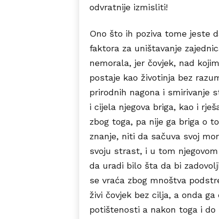
odvratnije izmisliti!
Ono što ih poziva tome jeste da
faktora za uništavanje zajednica
nemorala, jer čovjek, nad kojim
postaje kao životinja bez razum
prirodnih nagona i smirivanje s
i cijela njegova briga, kao i rj
zbog toga, pa nije ga briga o t
znanje, niti da sačuva svoj mor
svoju strast, i u tom njegovo
da uradi bilo šta da bi zadovo
se vraća zbog mnoštva podstre
živi čovjek bez cilja, a onda g
potištenosti a nakon toga i do