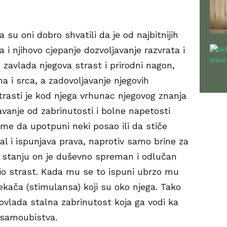
 su oni dobro shvatili da je od najbitnijih
 i njihovo cjepanje dozvoljavanje razvrata i
 zavlada njegova strast i prirodni nagon,
a i srca, a zadovoljavanje njegovih
trasti je kod njega vrhunac njegovog znanja
ešavanje od zabrinutosti i bolne napetosti
ome da upotpuni neki posao ili da stiče
al i ispunjava prava, naprotiv samo brine za
m stanju on je duševno spreman i odlučan
ljio strast. Kada mu se to ispuni ubrzo mu
kača (stimulansa) koji su oko njega. Tako
a ovlada stalna zabrinutost koja ga vodi ka
 samoubistva.