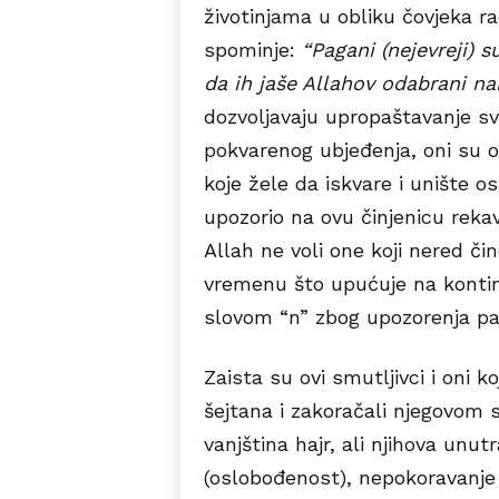
životinjama u obliku čovjeka r
spominje:
“Pagani (nejevreji) 
da ih jaše Allahov odabrani nar
dozvoljavaju upropaštavanje svi
pokvarenog ubjeđenja, oni su os
koje žele da iskvare i unište os
upozorio na ovu činjenicu rekav
Allah ne voli one koji nered či
vremenu što upućuje na kontinu
slovom “n” zbog upozorenja pa 
Zaista su ovi smutljivci i oni 
šejtana i zakoračali njegovom s
vanjština hajr, ali njihova unut
(oslobođenost), nepokoravanje