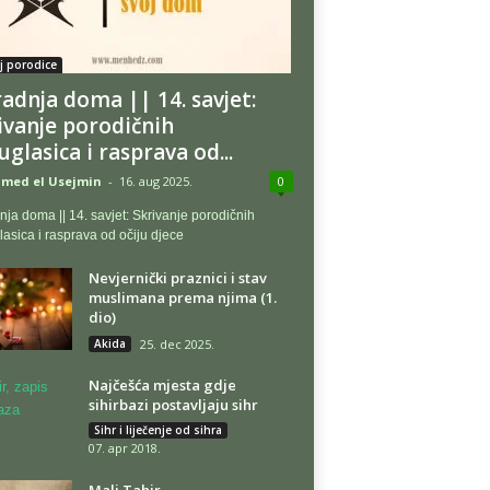
 porodice
radnja doma || 14. savjet:
ivanje porodičnih
uglasica i rasprava od...
med el Usejmin
-
16. aug 2025.
0
nja doma || 14. savjet: Skrivanje porodičnih
asica i rasprava od očiju djece
Nevjernički praznici i stav
muslimana prema njima (1.
dio)
Akida
25. dec 2025.
Najčešća mjesta gdje
sihirbazi postavljaju sihr
Sihr i liječenje od sihra
07. apr 2018.