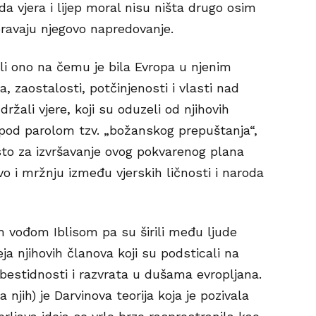
a vjera i lijep moral nisu ništa drugo osim
poravaju njegovo napredovanje.
ili ono na čemu je bila Evropa u njenim
 zaostalosti, potčinjenosti i vlasti nad
držali vjere, koji su oduzeli od njihovih
 pod parolom tzv. „božanskog prepuštanja“,
sto za izvršavanje ovog pokvarenog plana
tvo i mržnju između vjerskih ličnosti i naroda
m vođom Iblisom pa su širili među ljude
deja njihovih članova koji su podsticali na
e bestidnosti i razvrata u dušama evropljana.
za njih) je Darvinova teorija koja je pozivala