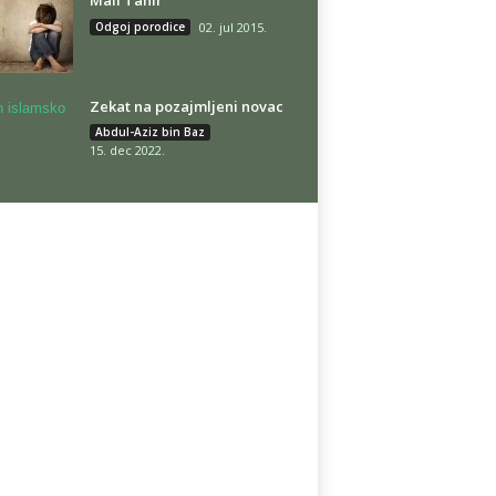
Mali Tahir
Odgoj porodice
02. jul 2015.
Zekat na pozajmljeni novac
Abdul-Aziz bin Baz
15. dec 2022.