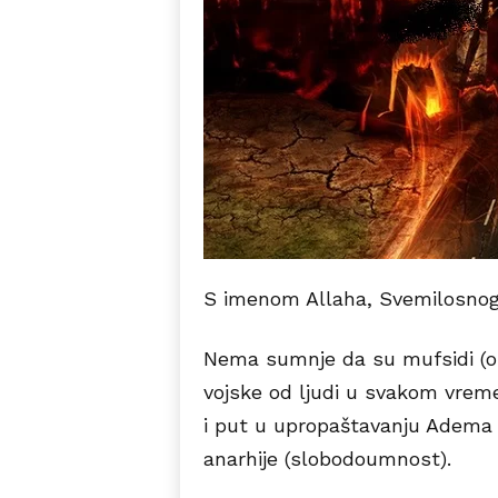
S imenom Allaha, Svemilosnog,
Nema sumnje da su mufsidi (oni
vojske od ljudi u svakom vreme
i put u upropaštavanju Adema i
anarhije (slobodoumnost).