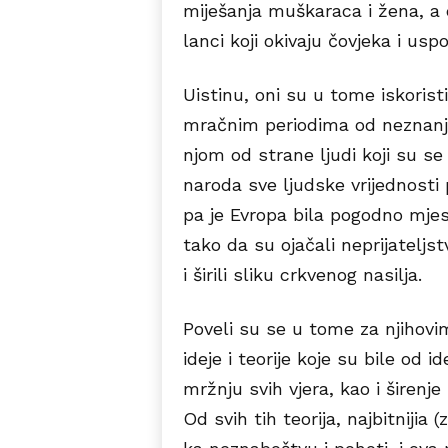
miješanja muškaraca i žena, a d
lanci koji okivaju čovjeka i us
Uistinu, oni su u tome iskorist
mračnim periodima od neznanja,
njom od strane ljudi koji su se 
naroda sve ljudske vrijednosti
pa je Evropa bila pogodno mje
tako da su ojačali neprijateljs
i širili sliku crkvenog nasilja.
Poveli su se u tome za njihovi
ideje i teorije koje su bile od i
mržnju svih vjera, kao i širenj
Od svih tih teorija, najbitnijia (