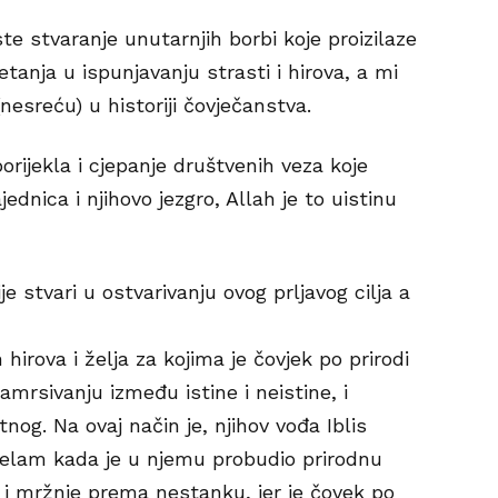
ste stvaranje unutarnjih borbi koje proizilaze
anja u ispunjavanju strasti i hirova, a mi
esreću) u historiji čovječanstva.
orijekla i cjepanje društvenih veza koje
ednica i njihovo jezgro, Allah je to uistinu
je stvari u ostvarivanju ovog prljavog cilja a
 hirova i želja za kojima je čovjek po prirodi
amrsivanju između istine i neistine, i
nog. Na ovaj način je, njihov vođa Iblis
elam kada je u njemu probudio prirodnu
 i mržnje prema nestanku, jer je čovek po