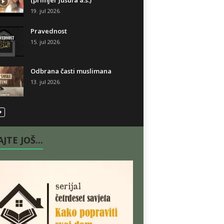
(primjer Jusufa a.s.)
19. jul 2026.
Pravednost
15. jul 2026.
Odbrana časti muslimana
13. jul 2026.
JTE JOŠ...