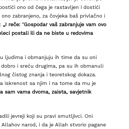
ostići ono od čega je rastavljen i dostići
 ono zabranjeno, za čovjeka baš privlačno i
i:
„I reče: ‘Gospodar vaš zabranjuje vam ovo
eci postali ili da ne biste u redovima
ju ljudima i obmanjuju ih time da su oni
m dobro i sreću drugima, pa su ih obmanuli
alnog čistog znanja i teoretskog dokaza.
a iskrenost sa njim i na tome da mu je
 ‘Ja sam vama dvoma, zaista, savjetnik
dili jevreji koji su pravi smutljivci. Oni
 Allahov narod, i da je Allah stvorio pagane