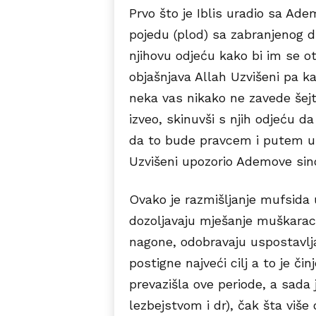
Prvo što je Iblis uradio sa Ad
pojedu (plod) sa zabranjenog dr
njihovu odjeću kako bi im se o
objašnjava Allah Uzvišeni pa k
neka vas nikako ne zavede šejt
izveo, skinuvši s njih odjeću d
da to bude pravcem i putem u
Uzvišeni upozorio Ademove sin
Ovako je razmišljanje mufsida 
dozoljavaju mješanje muškaraca 
nagone, odobravaju uspostavlj
postigne najveći cilj a to je čin
prevazišla ove periode, a sada
lezbejstvom i dr), čak šta više