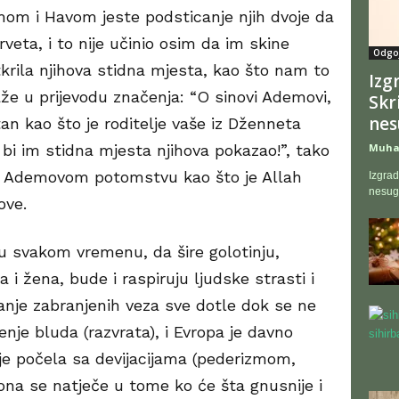
emom i Havom jeste podsticanje njih dvoje da
veta, i to nije učinio osim da im skine
Odgoj
tkrila njihova stidna mjesta, kao što nam to
Izg
aže u prijevodu značenja: “O sinovi Ademovi,
Skr
nes
an kao što je roditelje vaše iz Dženneta
a bi im stidna mjesta njihova pokazao!”, tako
Muha
 Ademovom potomstvu kao što je Allah
Izgrad
nesugl
ove.
u svakom vremenu, da šire golotinju,
i žena, bude i raspiruju ljudske strasti i
anje zabranjenih veza sve dotle dok se ne
jenje bluda (razvrata), i Evropa je davno
 je počela sa devijacijama (pederizmom,
 ona se natječe u tome ko će šta gnusnije i