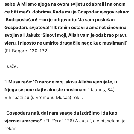
sebe. A Mi smo njega na ovom svijetu odabrali i na onom
će biti među dobrima. Kada mu je Gospodar njegov rekao:
‘Budi poslušan!’ – on je odgovorio: ‘Ja sam poslušan
Gospodaru svjetova!’ I Ibrahim ostavi u amanet sinovima
svojim a i Jakub: ‘Sinovi moji, Allah vam je odabrao pravu
vjeru, i niposto ne umirite drugačije nego kao muslimani
!”
(El-Beqare, 130-132)
I kaže:
“
I Musa reče: ‘O narode moj, ako u Allaha vjerujete, u
Njega se pouzdajte ako ste muslimani
!” (Junus, 84)
Sihirbazi su (u vremenu Musaa) rekli:
“
Gospodaru naš, daj nam snage da izdržimo i da kao
vjernici umremo
!” (El-E’araf, 126) A Jusuf, alejhisselam, je
rekao: