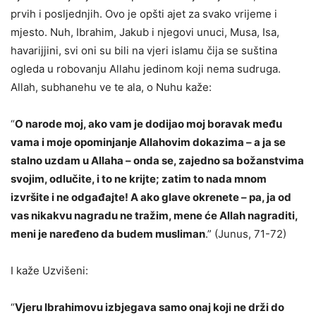
prvih i posljednjih. Ovo je opšti ajet za svako vrijeme i
mjesto. Nuh, Ibrahim, Jakub i njegovi unuci, Musa, Isa,
havarijjini, svi oni su bili na vjeri islamu čija se suština
ogleda u robovanju Allahu jedinom koji nema sudruga.
Allah, subhanehu ve te ala, o Nuhu kaže:
“
O narode moj, ako vam je dodijao moj boravak među
vama i moje opominjanje Allahovim dokazima – a ja se
stalno uzdam u Allaha – onda se, zajedno sa božanstvima
svojim, odlučite, i to ne krijte; zatim to nada mnom
izvršite i ne odgađajte! A ako glave okrenete – pa, ja od
vas nikakvu nagradu ne tražim, mene će Allah nagraditi,
meni je naređeno da budem musliman
.” (Junus, 71-72)
I kaže Uzvišeni:
“
Vjeru Ibrahimovu izbjegava samo onaj koji ne drži do