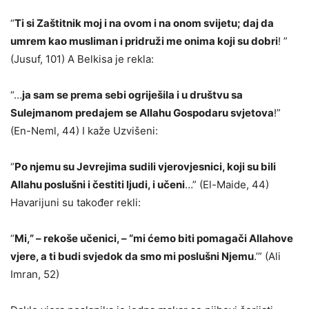
“
Ti si Zaštitnik moj i na ovom i na onom svijetu; daj da
umrem kao musliman i pridruži me onima koji su dobri
! ”
(Jusuf, 101) A Belkisa je rekla:
“…
ja sam se prema sebi ogriješila i u društvu sa
Sulejmanom predajem se Allahu Gospodaru svjetova
!”
(En-Neml, 44) I kaže Uzvišeni:
“
Po njemu su Jevrejima sudili vjerovjesnici, koji su bili
Allahu poslušni i čestiti ljudi, i učeni
…” (El-Maide, 44)
Havarijuni su također rekli:
“
Mi,” – rekoše učenici, – “mi ćemo biti pomagači Allahove
vjere, a ti budi svjedok da smo mi poslušni Njemu
.’” (Ali
Imran, 52)