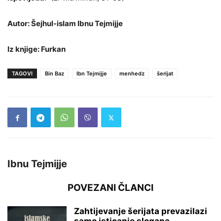
Autor: Šejhul-islam Ibnu Tejmijje
Iz knjige: Furkan
TAGOVI
Bin Baz
Ibn Tejmijje
menhedz
šerijat
Ibnu Tejmijje
POVEZANI ČLANCI
Zahtijevanje šerijata prevazilazi