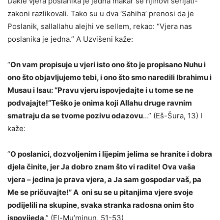
Dakle vjera poslanika je jedna makar se njihovi šerijati-
zakoni razlikovali. Tako su u dva ‘Sahiha’ prenosi da je
Poslanik, sallallahu alejhi ve sellem, rekao: “Vjera nas
poslanika je jedna.” A Uzvišeni kaže:
“
On vam propisuje u vjeri isto ono što je propisano Nuhu i
ono što objavljujemo tebi, i ono što smo naredili Ibrahimu i
Musau i Isau: “Pravu vjeru ispovjedajte i u tome se ne
podvajajte!”Teško je onima koji Allahu druge ravnim
smatraju da se tvome pozivu odazovu
…” (Eš-Šura, 13) I
kaže:
“
O poslanici, dozvoljenim i lijepim jelima se hranite i dobra
djela činite, jer Ja dobro znam što vi radite! Ova vaša
vjera – jedina je prava vjera, a Ja sam gospodar vaš, pa
Me se pričuvajte!” A oni su se u pitanjima vjere svoje
podijelili na skupine, svaka stranka radosna onim što
ispovijeda
.” (El-Mu’minun, 51-53)