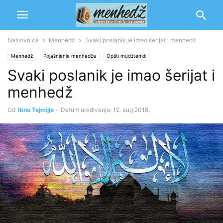
Naslovnica
Menhedž
Svaki poslanik je imao šerijat i menhedž
Menhedž
Pojašnjenje menhedža
Opšti mudžtehidi
Svaki poslanik je imao šerijat i
Šejhul islam Ibn Tejmijje
menhedž
Od
Ibnu Tejmijje
-
Datum uređivanja: 12. aug 2018.