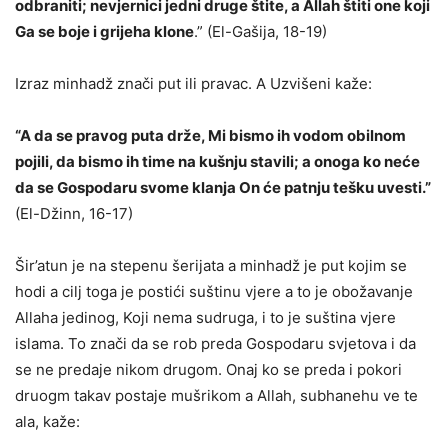
odbraniti; nevjernici jedni druge štite, a Allah štiti one koji
Ga se boje i grijeha klone
.” (El-Gašija, 18-19)
Izraz minhadž znači put ili pravac. A Uzvišeni kaže:
“A da se pravog puta drže, Mi bismo ih vodom obilnom
pojili, da bismo ih time na kušnju stavili; a onoga ko neće
da se Gospodaru svome klanja On će patnju tešku uvesti.”
(El-Džinn, 16-17)
Šir’atun je na stepenu šerijata a minhadž je put kojim se
hodi a cilj toga je postići suštinu vjere a to je obožavanje
Allaha jedinog, Koji nema sudruga, i to je suština vjere
islama. To znači da se rob preda Gospodaru svjetova i da
se ne predaje nikom drugom. Onaj ko se preda i pokori
druogm takav postaje mušrikom a Allah, subhanehu ve te
ala, kaže: