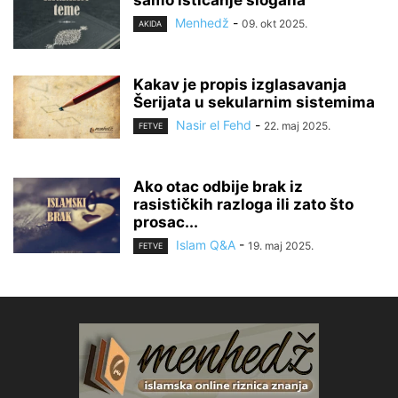
samo isticanje slogana
Menhedž
-
09. okt 2025.
AKIDA
Kakav je propis izglasavanja
Šerijata u sekularnim sistemima
Nasir el Fehd
-
22. maj 2025.
FETVE
Ako otac odbije brak iz
rasističkih razloga ili zato što
prosac...
Islam Q&A
-
19. maj 2025.
FETVE