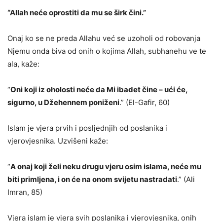
“Allah neće oprostiti da mu se širk čini.”
Onaj ko se ne preda Allahu već se uzoholi od robovanja
Njemu onda biva od onih o kojima Allah, subhanehu ve te
ala, kaže:
“
Oni koji iz oholosti neće da Mi ibadet čine – ući će,
sigurno, u Džehennem poniženi
.” (El-Gafir, 60)
Islam je vjera prvih i posljednjih od poslanika i
vjerovjesnika. Uzvišeni kaže:
“
A onaj koji želi neku drugu vjeru osim islama, neće mu
biti primljena, i on će na onom svijetu nastradati
.” (Ali
Imran, 85)
Vjera islam je vjera svih poslanika i vjerovjesnika, onih