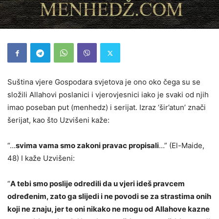
Suština vjere Gospodara svjetova je ono oko čega su se
složili Allahovi poslanici i vjerovjesnici iako je svaki od njih
imao poseban put (menhedz) i serijat. Izraz ‘šir’atun’ znači
šerijat, kao što Uzvišeni kaže:
“…
svima vama smo zakoni pravac propisali
…” (El-Maide,
48) I kaže Uzvišeni:
“
A tebi smo poslije odredili da u vjeri ideš pravcem
određenim, zato ga slijedi i ne povodi se za strastima onih
koji ne znaju, jer te oni nikako ne mogu od Allahove kazne