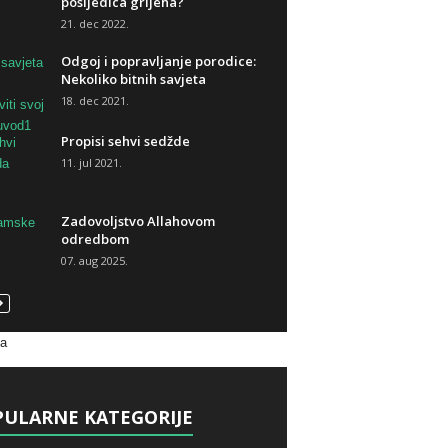
posljedica grijeha?
21. dec 2022.
Odgoj i popravljanje porodice:
Nekoliko bitnih savjeta
18. dec 2021.
Propisi sehvi sedžde
11. jul 2021.
Zadovoljstvo Allahovom
odredbom
07. aug 2025.
va
ULARNE KATEGORIJE