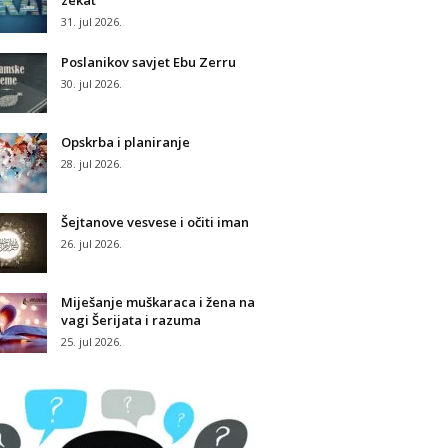
zekat
31. jul 2026.
Poslanikov savjet Ebu Zerru
30. jul 2026.
Opskrba i planiranje
28. jul 2026.
Šejtanove vesvese i očiti iman
26. jul 2026.
Miješanje muškaraca i žena na
vagi Šerijata i razuma
25. jul 2026.