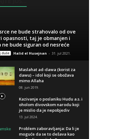
JTE JOŠ...
 srce ne bude strahovalo od ove
ri opasnosti, taj je obmanjen i
 ne bude siguran od nesreće
 duše
Halid el Husejnan
-
31. jul 2021.
Maslahat ad-dawa (korist za
dawu) – idol koji se obožava
mimo Allaha
08. jun 2019.
Kazivanje o poslaniku Hudu a.s. i
oholom divovskom narodu koji
je mislio da je nepobjediv
13. jul 2024.
Problem zaboravljanja: Da li je
moguće da se to dešava kao