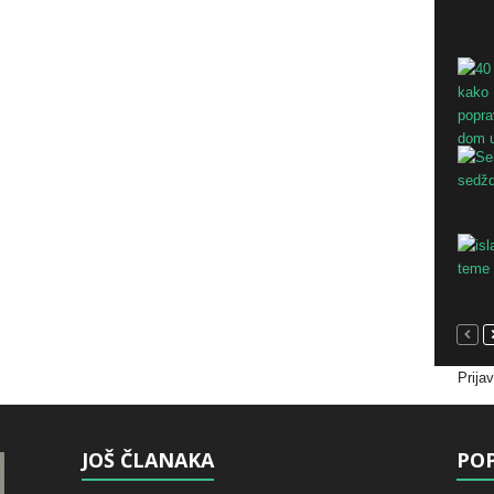
Prija
JOŠ ČLANAKA
POP