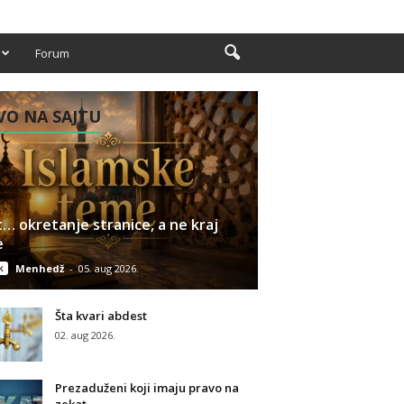
Forum
O NA SAJTU
… okretanje stranice, a ne kraj
e
k
Menhedž
-
05. aug 2026.
Šta kvari abdest
02. aug 2026.
Prezaduženi koji imaju pravo na