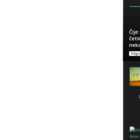
ČITA
Čije
četi
neka
Odgoj