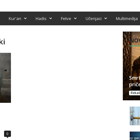
Kur'an
Hadis
Fetve
Učenjaci
Multimedija
ki
NOV
Smrt
prič
Rekai
0