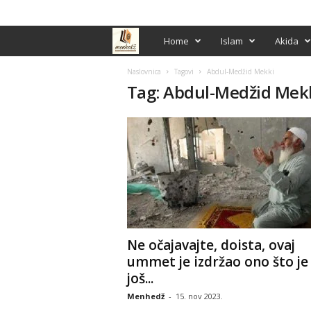
PRIJAVA / REGISTRACIJA
M
Home
Islam
Akida
e
Naslovnica
Tagovi
Abdul-Medžid Mekki
Tag: Abdul-Medžid Mek
n
h
e
d
ž
Ne očajavajte, doista, ovaj
ummet je izdržao ono što je
još...
Menhedž
-
15. nov 2023.