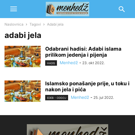
Naslovnica
Tagovi
Adabi jela
adabi jela
Odabrani hadisi: Adabi islama
prilikom jedenja i pijenja
Menhedž
-
23. okt 2022.
HADIS
Islamsko ponašanje prije, u toku i
nakon jela i pića
Menhedž
-
25. jul 2022.
EDEB - ODGOJ