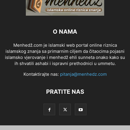
O NAMA
Menhedž.com je islamski web portal online riznica
islamskog znanja sa primarnim ciljem da čitaocima pojasni
islamsko vjerovanje i menhedž ehli sunneta onako kako su
ih shvatili ashabi i ispravni prethodnici u ummetu.
Kontaktirajte nas:
pitanja@menhedz.com
PRATITE NAS