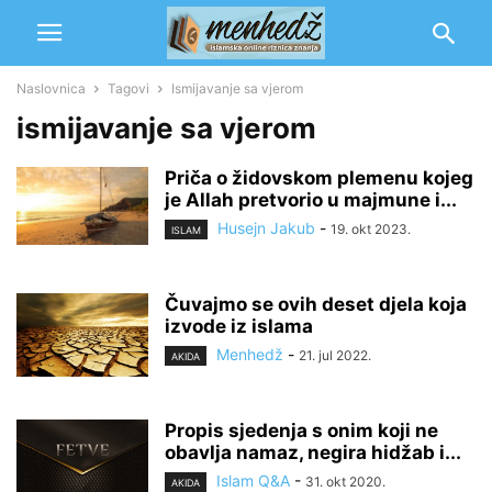
Naslovnica
Tagovi
Ismijavanje sa vjerom
ismijavanje sa vjerom
Priča o židovskom plemenu kojeg
je Allah pretvorio u majmune i...
Husejn Jakub
-
19. okt 2023.
ISLAM
Čuvajmo se ovih deset djela koja
izvode iz islama
Menhedž
-
21. jul 2022.
AKIDA
Propis sjedenja s onim koji ne
obavlja namaz, negira hidžab i...
Islam Q&A
-
31. okt 2020.
AKIDA