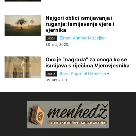
Najgori oblici ismijavanja i
ruganja: Ismijavanje vjere i
vjernika
Ejmen Ahmed Muzejjen
-
AKIDA
30. maj 2020.
Ovo je “nagrada” za onoga ko se
ismijava s riječima Vjerovjesnika
Ibnul Kajjim el Dževzijje
-
AKIDA
09. okt 2018.