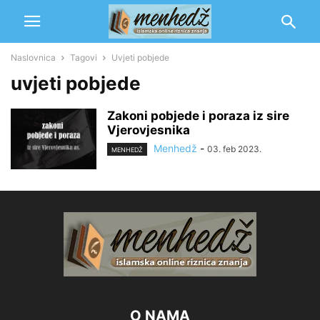
Naslovnica
Tagovi
Uvjeti pobjede
uvjeti pobjede
Zakoni pobjede i poraza iz sire
Vjerovjesnika
Menhedž
-
03. feb 2023.
MENHEDŽ
O NAMA