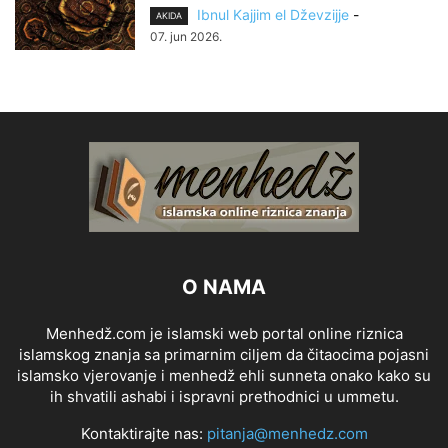
Ibnul Kajjim el Dževzijje
-
AKIDA
07. jun 2026.
O NAMA
Menhedž.com je islamski web portal online riznica
islamskog znanja sa primarnim ciljem da čitaocima pojasni
islamsko vjerovanje i menhedž ehli sunneta onako kako su
ih shvatili ashabi i ispravni prethodnici u ummetu.
Kontaktirajte nas:
pitanja@menhedz.com