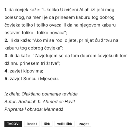
1.
da čovjek kaže: “Ukoliko Uzvišeni Allah izliječi mog
bolesnog, na meni je da prinesem kaburu tog dobrog
čovjeka toliko i toliko ovaca ili da na njegovom kaburu
ostavim toliko i toliko novaca”;
2.
ili da kaže: “Ako mi se rodi dijete, prinijet ću žrtvu na
kaburu tog dobrog čovjeka”;
3.
ili da kaže: “Zavjetujem se da tom dobrom čovjeku ili tom
džinnu prinesem tri žrtve”;
4.
zavjet kipovima;
5.
zavjet Suncu i Mjesecu.
Iz djela: Olakšano poimanje tevhida
Autor: Abdullah b. Ahmed el-Havil
Priprema i obrada: Menhedž
TAGOVI
ibadet
širk
veliki širk
zavjet