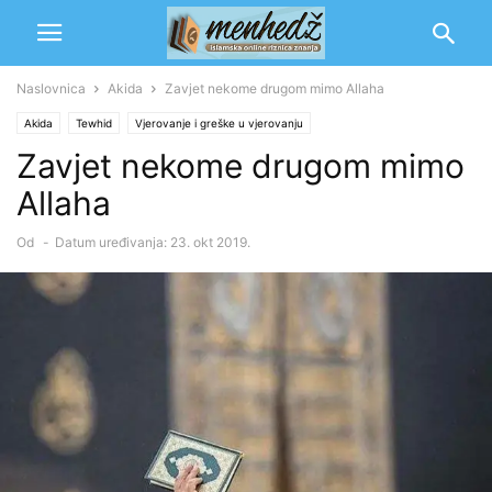
Naslovnica
Akida
Zavjet nekome drugom mimo Allaha
Akida
Tewhid
Vjerovanje i greške u vjerovanju
Zavjet nekome drugom mimo
Allaha
Od
-
Datum uređivanja: 23. okt 2019.