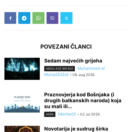
POVEZANI ČLANCI
Sedam najvećih grijeha
Muhammed el
ABDUL-AZIZ BIN BAZ
Munedždžid
-
08. aug 2026.
Praznovjerja kod Bošnjaka (i
drugih balkanskih naroda) koja
su mali ili...
Menhedž
-
02. jul 2026.
AKIDA
Novotarija je sudrug širka