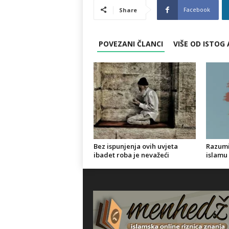
Facebook
Share
POVEZANI ČLANCI
VIŠE OD ISTOG
Bez ispunjenja ovih uvjeta
Razumi
ibadet roba je nevažeći
islamu