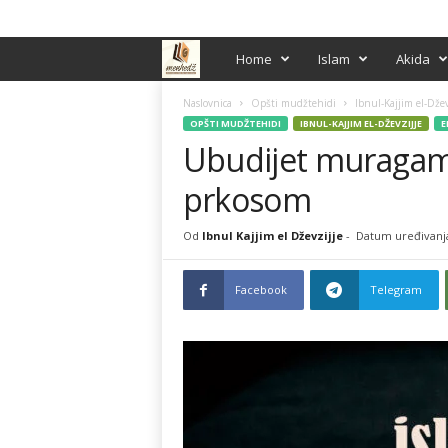
PRIJAVA / REGISTRACIJA
M
Home
Islam
Akida
e
Naslovnica
Opšti mudžtehidi
Ibnul-Kajjim el-Džev
OPŠTI MUDŽTEHIDI
IBNUL-KAJJIM EL-DŽEVZIJJE
E
Ubudijet muragame
n
prkosom
h
e
Od
Ibnul Kajjim el Dževzijje
-
Datum uređivanja
d
Facebook
Telegram
ž