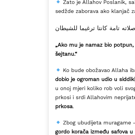
Zato je Allahov Poslanik, sal
sedžde zaborava ako klanjač z
ﺇﻥ ﻛﺎﻧﺖ ﺻﻼﺗﻪ ﺗﺎﻣﺔ ﻛﺎﻧﺘﺎ ﺗﺮﻏﻴﻤ
„Ako mu je namaz bio potpun, t
šejtanu.“
Ko bude obožavao Allaha 
dobio je ogroman udio u siddik
u onoj mjeri koliko rob voli sv
prkosi i srdi Allahovim neprijat
prkosa
.
Zbog ubudijeta muragame – 
gordo korača između safova u 