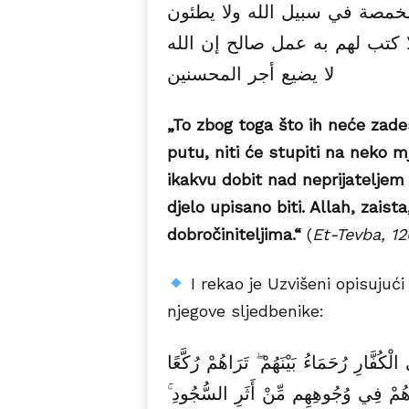
ﺫﻟﻚ ﺑﺄﻧﻬﻢ ﻻ ﻳﺼﻴﺒﻬﻢ ﻇﻤﺄ ﻭﻻ ﻧ
ﻣﻮﻃﺌﺎ ﻳﻐﻴﻆ اﻟﻜﻔﺎﺭ ﻭﻻ ﻳﻨﺎﻟﻮﻥ ﻣ
ﻻ ﻳﻀﻴﻊ ﺃﺟﺮ اﻟﻤﺤﺴﻨﻴﻦ
„To zbog toga što ih neće zades
putu, niti će stupiti na neko mj
ikakvu dobit nad neprijateljem 
djelo upisano biti. Allah, zais
dobročiniteljima.“
(
Et-Tevba, 12
I rekao je Uzvišeni opisujuć
njegove sljedbenike:
مُّحَمَّدٌ رَّسُولُ اللَّهِ ۚ وَالَّذِينَ مَعَهُ أَ
سُجَّدًا يَبْتَغُونَ فَضْلًا مِّنَ اللَّهِ وَرِ