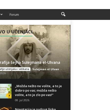
Forum
O U UČENJACI
rafija šejha Sulejmana el-Ulvana
fije učenjaka i velikana
Sulejman el Ulvan
-
 2026.
„Možda nešto ne volite, a to je
dobro po vas; možda nešto
volite, a to je zlo po vas!“
08. jul 2026.
Novotarija je sudrug širka