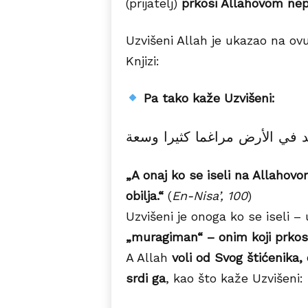
(prijatelj)
prkosi Allahovom nepr
Uzvišeni Allah je ukazao na ovu
Knjizi:
Pa tako kaže Uzvišeni:
ﻭﻣﻦ ﻳﻬﺎﺟﺮ ﻓﻲ ﺳﺒﻴﻞ اﻟﻠﻪ ﻳﺠﺪ 
„A onaj ko se iseli na Allahov
obilja.“
(
En-Nisa’, 100
)
Uzvišeni je onoga ko se iseli –
„muragiman“ – onim koji prkos
A Allah
voli od Svog štićenika
srdi ga
, kao što kaže Uzvišeni: