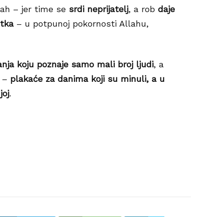
ah – jer time se
srdi neprijatelj
, a rob
daje
etka
– u potpunoj pokornosti Allahu,
nja koju poznaje samo mali broj ljudi
, a
t –
plakaće za danima koji su minuli, a u
joj
.