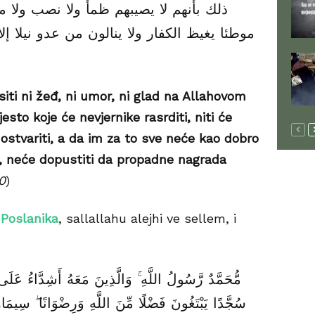
ﺼﺐ ﻭﻻ ﻣﺨﻤﺼﺔ ﻓﻲ ﺳﺒﻴﻞ اﻟﻠﻪ ﻭﻻ ﻳﻄﺌﻮﻥ
ﻦ ﻋﺪﻭ ﻧﻴﻼ ﺇﻻ ﻛﺘﺐ ﻟﻬﻢ ﺑﻪ ﻋﻤﻞ ﺻﺎﻟﺢ ﺇﻥ اﻟﻠﻪ
iti ni žeđ, ni umor, ni glad na Allahovom
esto koje će nevjernike rasrditi, niti će
ostvariti, a da im za to sve neće kao dobro
ta, neće dopustiti da propadne nagrada
0
)
i
Poslanika
, sallallahu alejhi ve sellem, i
شِدَّاءُ عَلَى الْكُفَّارِ رُحَمَاءُ بَيْنَهُمْ ۖ تَرَاهُمْ رُكَّعًا
ضْوَانًا ۖ سِيمَاهُمْ فِي وُجُوهِهِم مِّنْ أَثَرِ السُّجُودِ ۚ