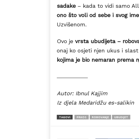
sadake
– kada to vidi samo All
ono što voli od sebe i svog im
Uzvišenom.
Ovo je
vrsta ubudijeta – robova
onaj ko osjeti njen ukus i slas
kojima je bio nemaran prema n
Autor: Ibnul Kajjim
Iz djela Medaridžu es-salikin
TAGOVI
PRKOS
ROBOVANJE
UBUDIJET