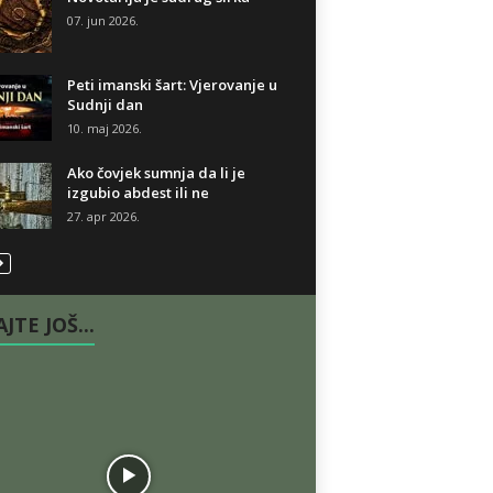
07. jun 2026.
Peti imanski šart: Vjerovanje u
Sudnji dan
10. maj 2026.
Ako čovjek sumnja da li je
izgubio abdest ili ne
27. apr 2026.
JTE JOŠ...