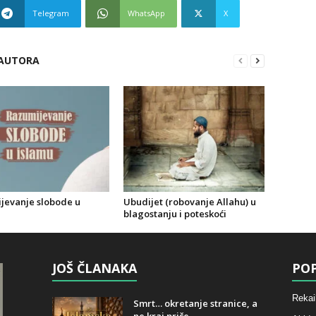
Telegram
WhatsApp
X
 AUTORA
jevanje slobode u
Ubudijet (robovanje Allahu) u
blagostanju i poteskoći
JOŠ ČLANAKA
POP
Rekai
Smrt… okretanje stranice, a