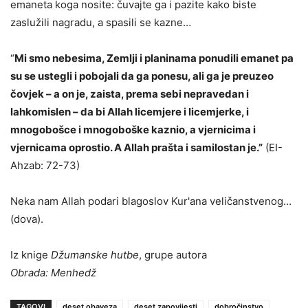
emaneta koga nosite: čuvajte ga i pazite kako biste
zaslužili nagradu, a spasili se kazne…
“
Mi smo nebesima, Zemlji i planinama ponudili emanet pa
su se ustegli i pobojali da ga ponesu, ali ga je preuzeo
čovjek – a on je, zaista, prema sebi nepravedan i
lahkomis
l
en – da bi Allah licemjere i licemjerke, i
mnogobošce i mnogobo
š
ke kaznio, a vjernicima i
vjernicama oprostio. A Allah prašta i samilostan je.”
(EI-
Ahzab: 72-73)
Neka nam Allah podari blagoslov Kur'ana veličanstvenog…
(dova).
Iz knige
Džumanske hutbe
, grupe autora
Obrada: Menhedž
TAGOVI
deset obaveza
deset zapovijesti
dobročinstvo