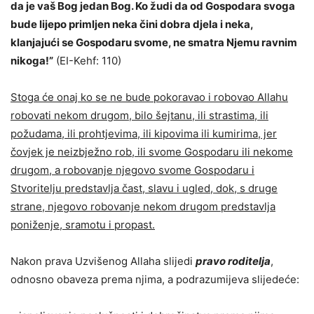
da je vaš Bog jedan Bog. Ko žudi da od Gospodara svoga
bude lijepo primljen neka čini dobra djela i neka,
klanjajući se Gospodaru svome, ne smatra Njemu ravnim
nikoga!”
(EI-Kehf: 110)
Stoga će onaj ko se ne bude pokoravao i robovao Allahu
robovati nekom drugom, bilo šejtanu, ili strastima, ili
požudama, ili prohtjevima, ili kipovima ili kumirima, jer
čovjek je neizbježno rob, ili svome Gospodaru ili nekome
drugom, a robovanje njegovo svome Gospodaru i
Stvoritelju predstavlja čast, slavu i ugled, dok, s druge
strane, njegovo robovanje nekom drugom predstavlja
poniženje, sramotu i propast.
Nakon prava Uzvišenog Allaha slijedi
pravo roditelja
,
odnosno obaveza prema njima, a podrazumijeva slijedeće: