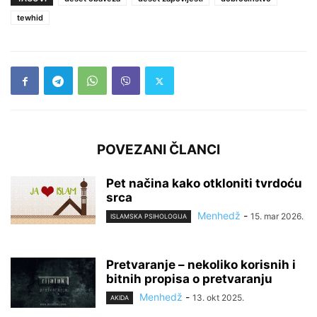
tewhid
POVEZANI ČLANCI
Pet načina kako otkloniti tvrdoću
srca
Menhedž
-
15. mar 2026.
ISLAMSKA PSIHOLOGIJA
Pretvaranje – nekoliko korisnih i
bitnih propisa o pretvaranju
Menhedž
-
13. okt 2025.
AKIDA