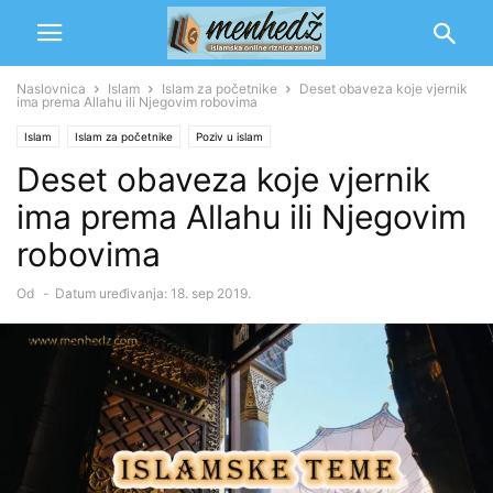
Naslovnica
Islam
Islam za početnike
Deset obaveza koje vjernik
ima prema Allahu ili Njegovim robovima
Islam
Islam za početnike
Poziv u islam
Deset obaveza koje vjernik
ima prema Allahu ili Njegovim
robovima
Od
-
Datum uređivanja: 18. sep 2019.