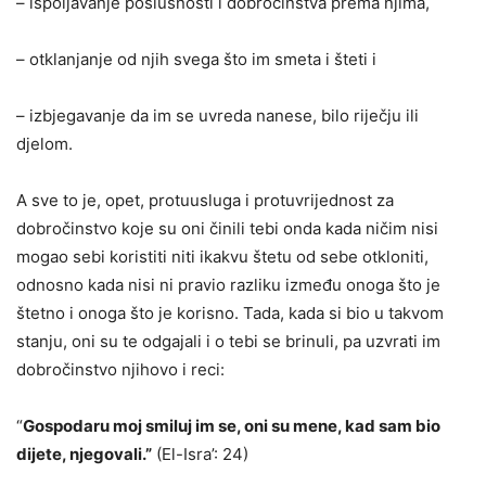
– ispoljavanje poslušnosti i dobročinstva prema njima,
– otklanjanje od njih svega što im smeta i šteti i
– izbjegavanje da im se uvreda nanese, bilo riječju ili
djelom.
A sve to je, opet, protuusluga i protuvrijednost za
dobročinstvo koje su oni činili tebi onda kada ničim nisi
mogao sebi koristiti niti ikakvu štetu od sebe otkloniti,
odnosno kada nisi ni pravio razliku između onoga što je
štetno i onoga što je korisno. Tada, kada si bio u takvom
stanju, oni su te odgajali i o tebi se brinuli, pa uzvrati im
dobročinstvo njihovo i reci:
“
Gospodaru
mo
j
smiluj im se, oni su mene, kad sam bio
dijete, njegovali.”
(El-Isra’: 24)