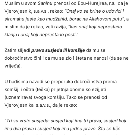
Muslim u svom
Sahihu
prenosi od Ebu-Hurejrea, r.a., da je
Vjerovjesnik, s.a.v.s., rekao:
“Onaj ko se brine o udovici i
siromahu jeste kao mudžahid, borac na Allahovom putu”
, a
mislim da je rekao, veli ravija,
“kao onaj koji neprestano
klanja i onaj koji neprestano posti.”
Zatim slijedi
pravo susjeda ili komšije
da mu se
dobročinstvo čini i da mu se zlo i šteta ne nanosi (da se ne
vrijeđa).
U
hadisi
m
a
navodi se preporuka dobročinstva prema
komšiji i oštra (teška) prijetnja onome ko ezijjeti
(uznemirava) svoga komšiju. Tako se prenosi od
Vjerovjesnika, s.a.v.s., da je rekao:
“Tri su vrste susjeda: susjed koji ima tri prava, susjed koji
ima dva prava i susjed koji ima jedno pravo.
Š
to se tiče