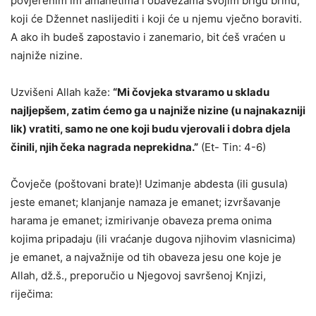
povjerenim im amanetima i obavezama svojim brigu brinu,
koji će Džennet naslijediti i koji će u njemu vječno boraviti.
A ako ih budeš zapostavio i zanemario, bit ćeš vraćen u
najniže nizine.
Uzvišeni Allah kaže:
“Mi čovjeka stvaramo u skladu
najljepšem, zatim ćemo ga u najniže nizine (u najnakazniji
lik) vratit
i,
samo ne one koji budu vjerovali i dobra djela
činil
i,
njih čeka nagrada neprekidna.”
(Et- Tin: 4-6)
Čovječe (poštovani brate)! Uzimanje abdesta (ili gusula)
jeste emanet; klanjanje namaza je emanet; izvršavanje
harama je emanet; izmirivanje obaveza prema onima
kojima pripadaju (ili vraćanje dugova njihovim vlasnicima)
je emanet, a najvažnije od tih obaveza jesu one koje je
Allah, dž.š., preporučio u Njegovoj savršenoj Knjizi,
riječima: