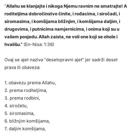
“
Allahu se klanjajte i nikoga Njemu ravnim ne smatrajte! A
roditeljima dobročinstvo činite, i rođacima, i siročad
i,
i
siromasima, i komšijama bližnjim, i kom
š
ijama daljim, i
drugovima, i putnicima namjernicima, i onima koji su u
vašem posjedu. Allah zaista, ne voli one koji se ohole i
hvališu.”
(En-Nisa: 1:36)
Ovaj se ajet naziva “desetopravni ajet” jer sadrži deset
prava ili obaveza:
1. obavezu prema Allahu,
2. prema roditeljima,
3. prema rodbini,
4. siročetu,
5. siromasima,
6. bližnjim komšijama,
7. daljim komšijama,