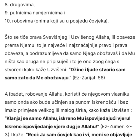
8. drugovima,
9. putnicima namjernicima i
10. robovima (onima koji su u posjedu čovjeka).
Što se tiče prava Svevišnjeg i Uzvišenog Allaha, ili obaveze
prema Njemu, to je najveće i najznačajnije pravo i prava
obaveza, a podrazumijeva da samo Njega obožavaš i da Mu
ništa kao druga ne pripisuješ i to je ono zbog čega si
stvoreni kako kaže Uzvišeni:
“
D
žine i ljude stvorio sam
samo zato da Me obožavaju.”
(Ez-Zarijat: 56)
A ibadet, robovanje Allahu, koristit će njegovom vlasniku
samo onda ako bude učinjen sa punom iskrenošću i bez
imalo primjese velikog ili malog širka, kako kaže Uzvišeni:
“
K
l
anjaj
se samo Allahu, iskreno Mu ispovijedajući vjeru!
Iskreno ispovijedanje vjere dug je Allahu!”
(Ez-Zumer. ·2-
3) l kaže:
“
Reci: Ja sam čovjek kao i v
i,
meni se objavljuje