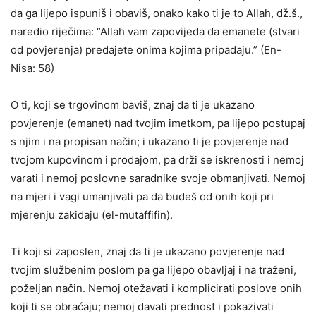
da ga lijepo ispuniš i obaviš, onako kako ti je to Allah, dž.š.,
naredio riječima: “Allah vam zapovijeda da emanete (stvari
od povjerenja) predajete onima kojima pripadaju.” (En-
Nisa: 58)
O ti, koji se trgovinom baviš, znaj da ti je ukazano
povjerenje (emanet) nad tvojim imetkom, pa lijepo postupaj
s njim i na propisan način; i ukazano ti je povjerenje nad
tvojom kupovinom i prodajom, pa drži se iskrenosti i nemoj
varati i nemoj poslovne saradnike svoje obmanjivati. Nemoj
na mjeri i vagi umanjivati pa da budeš od onih koji pri
mjerenju zakidaju (el-mutaffifin).
Ti koji si zaposlen, znaj da ti je ukazano povjerenje nad
tvojim službenim poslom pa ga lijepo obavljaj i na traženi,
poželjan način. Nemoj otežavati i komplicirati poslove onih
koji ti se obraćaju; nemoj davati prednost i pokazivati