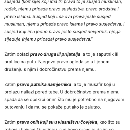
susjeda (komšije) koji ima tri prava to je susjed musliman,
rođak, njemu pripada pravo susjedstva, pravo srodstva i
pravo islama. Susjed koji ima dva prava jeste susjed
musliman, njemu pripada pravo islama i pravo susjedstva. l
susjed koji ima jedno pravo jeste susjed nevjernik, njega
s
l
jeduje (njemu pripada) pravo susjedstva.
”
Zatim dolazi
pravo druga ili prijatelja
, a to je saputnik ili
pratilac na putu. Njegovo pravo ogleda se u lijepom
druženju s njim i dobročinstvu prema njemu.
Zatim
pravo
putnika namjernika
, a to je musafir koji u
prolazu nailazi pored tebe. U dobročinstvo prema njemu
spada da se opskrbi onim što mu je potrebno na njegovom
putovanju i da mu se pokaže put ako je zalutao.
Zatim
pravo onih koji su u vlasništvu čovjeka
, kao što su
robovi i hajvani (životinje), a njihovo pravo je da im se