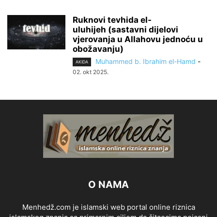
Ruknovi tevhida el-
uluhijeh (sastavni dijelovi
vjerovanja u Allahovu jednoću u
obožavanju)
Muhammed b. Ibrahim el-Hamd
-
AKIDA
02. okt 2025.
O NAMA
Menhedž.com je islamski web portal online riznica