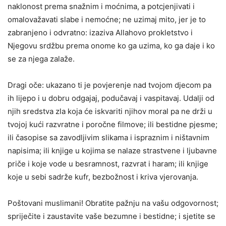
naklonost prema snažnim i moćnima, a potcjenjivati i
omalovažavati slabe i nemoćne; ne uzimaj mito, jer je to
zabranjeno i odvratno: izaziva Allahovo prokletstvo i
Njegovu srdžbu prema onome ko ga uzima, ko ga daje i ko
se za njega zalaže.
Dragi oče: ukazano ti je povjerenje nad tvojom djecom pa
ih lijepo i u dobru odgajaj, podučavaj i vaspitavaj. Udalji od
njih sredstva zla koja će iskvariti njihov moral pa ne drži u
tvojoj kući razvratne i poročne filmove; ili bestidne pjesme;
ili časopise sa zavodljivim slikama i ispraznim i ništavnim
napisima; ili knjige u kojima se nalaze strastvene i ljubavne
priče i koje vode u besramnost, razvrat i haram; ili knjige
koje u sebi sadrže kufr, bezbožnost i kriva vjerovanja.
Poštovani muslimani! Obratite pažnju na vašu odgovornost;
spriječite i zaustavite vaše bezumne i bestidne; i sjetite se