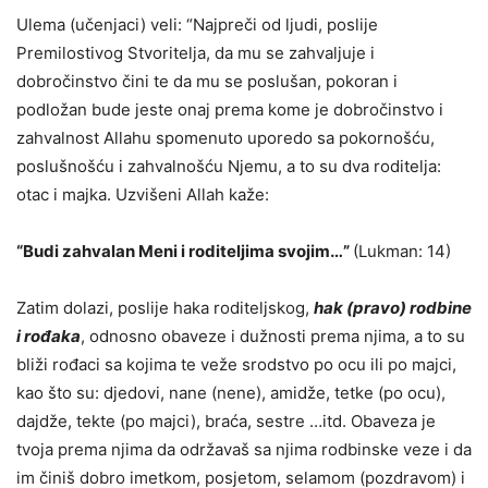
Ulema
(
učenjaci) veli: “Najpreči od ljudi, poslije
Premilostivog Stvoritelja, da mu se zahvaljuje i
dobročinstvo čini te da mu se poslušan, pokoran i
podložan bude jeste onaj prema kome je dobročinstvo i
zahvalnost Allahu
spomenu
t
o
uporedo sa pokornošću,
poslušnošću i zahvalnošću Njemu, a to su dva roditelja:
otac i majka. Uzvišeni Allah kaže:
“Budi zahvalan Meni i roditeljima svojim…
”
(Lukman: 14)
Zatim dolazi, poslije haka roditeljskog,
hak (pravo) rodbine
i rođaka
, odnosno obaveze i dužnosti prema njima, a to su
bliži rođaci sa kojima te veže srodstvo po ocu ili po majci,
kao što su: djedovi, nane (nene), amidže, tetke (po ocu),
dajdže, tekte (po majci), braća, sestre …itd. Obaveza je
tvoja prema njima da održavaš sa njima rodbinske veze i da
im činiš dobro imetkom, posjetom, selamom (pozdravom) i