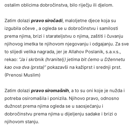
ostalim oblicima dobročinstva, bilo riječju ili djelom.
Zatim dolazi
pravo siročadi
, maloljetne djece koja su
izgubila očeve , a ogleda se u dobročinstvu i samilosti
prema njima, brizi i starateljstvu o njima, zaštiti i čuvanju
njihovog imetka te njihovom njegovanju i odgajanju. Za sve
to slijedi velika nagrada, jer je Allahov Poslanik, s.a.v.s.,
rekao:
“Ja i skrbnik (hranitelj) jetima bit ćemo u Džennetu
kao ova dva (prsta)”
pokazavši na kažiprst i srednji prst.
(Prenosi Muslim)
Zatim dolazi
pravo siromašnih
, a to su oni koje je nužda i
potreba osiromašila i ponizila. Njihovo pravo, odnosno
dužnost prema njima ogleda se u saosjećanju i
dobročinstvu prema njima u dijeljenju sadake i brizi o
njihovom stanju.