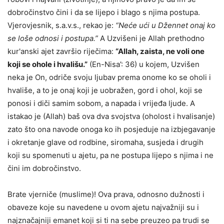
dobročinstvo čini i da se lijepo i blago s njima postupa.
Vjerovjesnik, s.a.v.s., rekao je:
“Neće ući u Džennet onaj ko
se loše odnosi i postupa.”
A Uzvišeni je Allah prethodno
kur'anski ajet završio riječima:
“Allah, zaista, ne voli one
koji se ohole i hva
l
išu.”
(En-Nisa’: 36) u kojem, Uzvišen
neka je On, odriče svoju ljubav prema onome ko se oholi i
hvališe, a to je onaj koji je uobražen, gord i ohol, koji se
ponosi i diči samim sobom, a napada i vrijeđa ljude. A
istakao je (Allah) baš ova dva svojstva (oholost i hvalisanje)
zato što ona navode onoga ko ih posjeduje na izbjegavanje
i okretanje glave od rodbine, siromaha, susjeda i drugih
koji su spomenuti u ajetu, pa ne postupa lijepo s njima i ne
čini im dobročinstvo.
Brate vjerniče (muslime)! Ova prava, odnosno dužnosti i
obaveze koje su navedene u ovom ajetu najvažniji su i
najznačajniji emanet koji si ti na sebe preuzeo pa trudi se