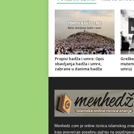
Propisi hadža i umre: Opis
Greške 
obavljanja hadža i umre,
mutemir
zabrane u danima hadža
umru)
Menhedz.com je online riznica islamskog zna
koja posvećuje posebnu pažnju na pojašnjava