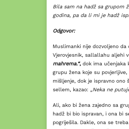
Bila sam na hadž sa grupom ž
godina, pa da li mi je hadž is
Odgovor:
Muslimanki nije dozvoljeno da 
Vjerovjesnik, sallallahu aljehi 
mahrema.“
,
dok ima učenjaka ko
grupu žena koje su povjerljive,
mišljenje, dok je ispravno ono š
sellem, kazao:
„Neka ne putuj
Ali, ako bi žena zajedno sa gr
hadž bi bio ispravan, i ona bi 
pogriješila. Dakle, ona se treba