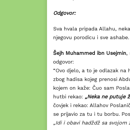
Odgovor:
Sva hvala pripada Allahu, neka
njegovu porodicu i sve ashabe.
Šejh Muhammed ibn Usejmin
,
odgovor:
“Ovo djelo, a to je odlazak na
zbog hadisa kojeg prenosi Abdu
kojem on kaže: Čuo sam Poslani
hutbi rekao:
„Neka ne putuje 
čovjek i rekao: Allahov Poslani
se prijavio za tu i tu borbu. Po
„Idi i obavi hadždž sa svojom 