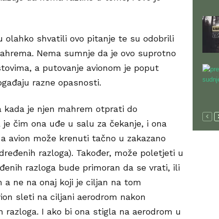
 olahko shvatili ovo pitanje te su odobrili
ahrema. Nema sumnje da je ovo suprotno
stovima, a putovanje avionom je poput
ogađaju razne opasnosti.
 kada je njen mahrem otprati do
 je čim ona uđe u salu za čekanje, i ona
a avion može krenuti tačno u zakazano
određenih razloga). Također, može poletjeti u
nih razloga bude primoran da se vrati, ili
 a ne na onaj koji je ciljan na tom
ion sleti na ciljani aerodrom nakon
 razloga. I ako bi ona stigla na aerodrom u