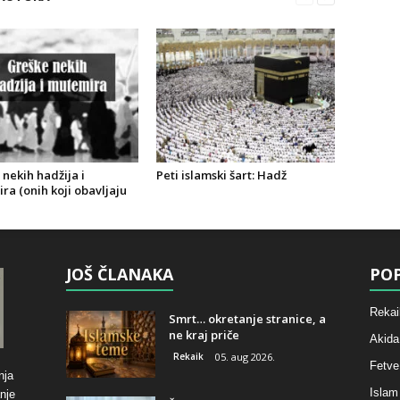
nekih hadžija i
Peti islamski šart: Hadž
a (onih koji obavljaju
JOŠ ČLANAKA
POP
Rekai
Smrt… okretanje stranice, a
ne kraj priče
Akida
Rekaik
05. aug 2026.
Fetve
nja
Islam
nje