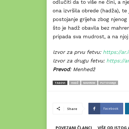
odlučiti da to više ne čini, a n
ona izvršila obrede (hadža), te
postojanje grijeha zbog njenog
što je hadž obavila bez mahre
pripada sva mudrost, a na njoj
Izvor za prvu fetvu:
https://ar
Izvor za drugu fetvu:
https://a
Prevod
: Menhedž
TAGOVI
HADŽ
MAHREM
PUTOVANJE
Facebook
Share
POVEZANI ČLANCI
VIŠE OD ISTOG