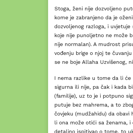
Stoga, ženi nije dozvoljeno p
kome je zabranjeno da je oženi,
dozvoljenog razloga, i uvjetuje
koje nije punoljetno ne može b
nije normalan). A mudrost pri
vođenju brige o njoj te čuvanju 
se ne boje Allaha Uzvišenog, 
I nema razlike u tome da li će s
sigurna ili nije, pa čak i kada
(familije), uz to je i potpuno s
putuje bez mahrema, a to zbog 
čovjeku (mudžahidu) da obavi 
li ona može otići sa ženama, i d
detaljno ispitivao o tome, to u