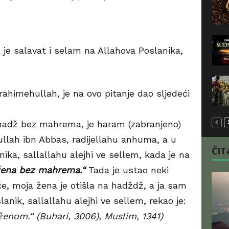
 je salavat i selam na Allahova Poslanika,
 rahimehullah, je na ovo pitanje dao sljedeći
 hadž bez mahrema, je haram (zabranjeno)
llah ibn Abbas, radijellahu anhuma, a u
ČITA
ka, sallallahu alejhi ve sellem, kada je na
žena bez mahrema.“
Tada je ustao neki
če, moja žena je otišla na hadždž, a ja sam
slanik, sallallahu alejhi ve sellem, rekao je:
ženom.“ (Buhari, 3006), Muslim, 1341)