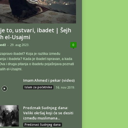
je to, ustvari, ibadet | Šejh
ih el-Usajmi
edž
-
29. aug 2023.
0
 zapravo ibadet? Koja je razlika između
nja i ibadeta? Kada je ibadet ispravan, a kada
Ova i druga pitanja o ibadetu pojašnjava poznati
alih el-Usajmi.
Imam Ahmed i pekar (video)
Islam za početnike
16. nov 2019.
Predznak Sudnjeg dana:
Veliki okršaj koji će se desiti
između muslimana...
Predznaci Sudnjeg dana