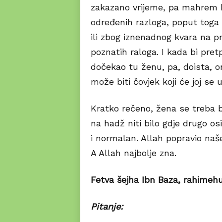
zakazano vrijeme, pa mahrem k
određenih razloga, poput toga 
ili zbog iznenadnog kvara na p
poznatih raloga. I kada bi pret
dočekao tu ženu, pa, doista, on
može biti čovjek koji će joj se 
Kratko rečeno, žena se treba bo
na hadž niti bilo gdje drugo o
i normalan. Allah popravio naše
A Allah najbolje zna.
Fetva šejha Ibn Baza, rahimehu
Pitanje: