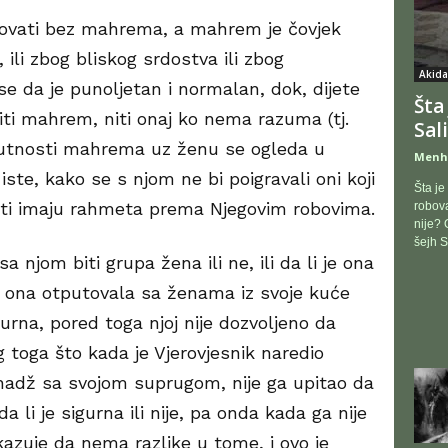
utovati bez mahrema, a mahrem je čovjek
 ili zbog bliskog srdostva ili zbog
Akida
 se da je punoljetan i normalan, dok, dijete
Šta 
iti mahrem, niti onaj ko nema razuma (tj.
Sal
sutnosti mahrema uz ženu se ogleda u
Menh
iste, kako se s njom ne bi poigravali oni koji
Šta je
niti imaju rahmeta prema Njegovim robovima.
robova
nije? 
šejh S
a njom biti grupa žena ili ne, ili da li je ona
 bi ona otputovala sa ženama iz svoje kuće
igurna, pored toga njoj nije dozvoljeno da
toga što kada je Vjerovjesnik naredio
hadž sa svojom suprugom, nije ga upitao da
a li je sigurna ili nije, pa onda kada ga nije
kazuje da nema razlike u tome, i ovo je