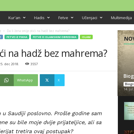
Kur'an
Hadis
Fetve
Učenjaci
Multimedija
z
Da li žena smije otići na hadž bez mahrema?
E
FETVE IZ FIKHA
FETVE O ISLAMSKIM OBREDIMA
ISLAM
NOV
tići na hadž bez mahrema?
5. dec 2018.
3557
Biog
WhatsApp
X
Biogra
14. jul
 u Saudiji poslovno. Prošle godine sam
e su bile moje dvije prijateljice, ali sa
rijat tretira ovaj postupak?