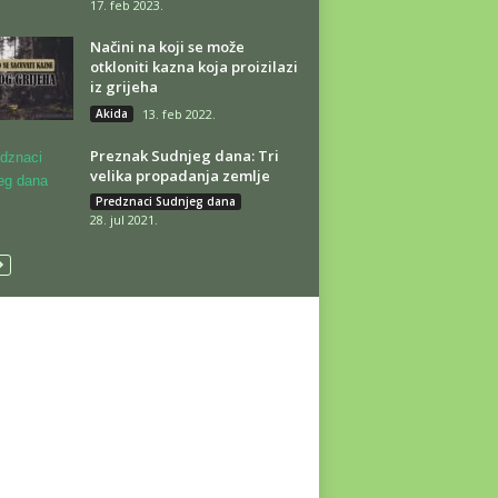
17. feb 2023.
Načini na koji se može
otkloniti kazna koja proizilazi
iz grijeha
Akida
13. feb 2022.
Preznak Sudnjeg dana: Tri
velika propadanja zemlje
Predznaci Sudnjeg dana
28. jul 2021.