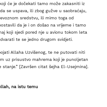
oji će je dočekati tamo može zakasniti iz
da se uspava, ili zbog gužve u saobraćaju,
revoznom sredstvu, ili mimo toga od
postavili da je i on došao na vrijeme i tamo
aj koji sjedi pored nje u avionu tokom leta
udvarati te se jedno drugom svidjeti.
jati Allaha Uzvišenog, te ne putovati niti
sim uz prisustvo mahrema koji je punoljetan
 stanje.” [Završen citat šejha El-Usejmina].
llah, na istu temu