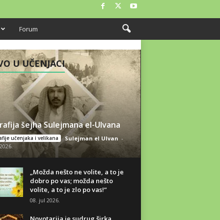
Forum
O U UČENJACI
rafija šejha Sulejmana el-Ulvana
fije učenjaka i velikana
Sulejman el Ulvan
-
 2026.
„Možda nešto ne volite, a to je
dobro po vas; možda nešto
volite, a to je zlo po vas!“
08. jul 2026.
Novotarija je sudrug širka