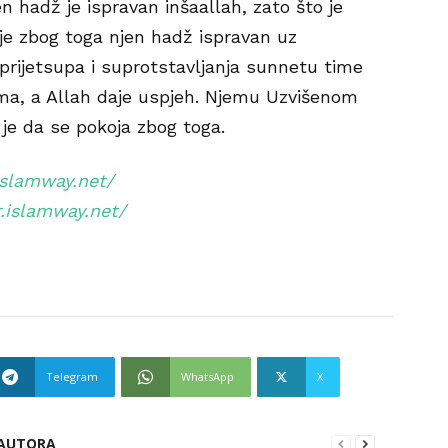
jen hadž je ispravan inšaallah, zato što je
 je zbog toga njen hadž ispravan uz
 prijetsupa i suprotstavljanja sunnetu time
ma, a Allah daje uspjeh. Njemu Uzvišenom
 je da se pokoja zbog toga.
.islamway.net/
r.islamway.net/
Telegram
WhatsApp
X
 AUTORA