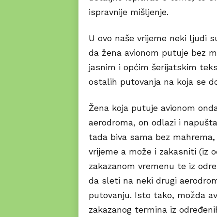
ispravnije mišljenje.
U ovo naše vrijeme neki ljudi su
da žena avionom putuje bez m
jasnim i općim šerijatskim tek
ostalih putovanja na koja se d
Žena koja putuje avionom onda
aerodroma, on odlazi i napušta
tada biva sama bez mahrema, 
vrijeme a može i zakasniti (iz 
zakazanom vremenu te iz određe
da sleti na neki drugi aerodrom
putovanju. Isto tako, možda av
zakazanog termina iz određenih