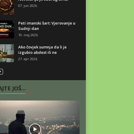
07. jun 2026.
Peti imanski šart: Vjerovanje u
Sudnji dan
10. maj 2026.
Ako čovjek sumnja da li je
izgubio abdest ili ne
27. apr 2026.
JTE JOŠ...