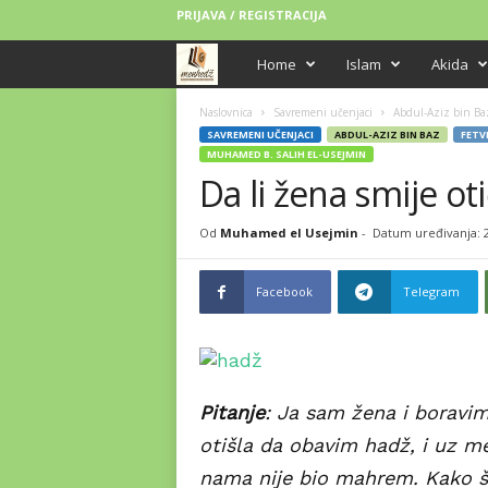
PRIJAVA / REGISTRACIJA
M
Home
Islam
Akida
e
Naslovnica
Savremeni učenjaci
Abdul-Aziz bin Ba
SAVREMENI UČENJACI
ABDUL-AZIZ BIN BAZ
FETV
MUHAMED B. SALIH EL-USEJMIN
n
Da li žena smije o
h
Od
Muhamed el Usejmin
-
Datum uređivanja: 2
e
Facebook
Telegram
d
ž
Pitanje
: Ja sam žena i boravim
otišla da obavim hadž, i uz men
nama nije bio mahrem. Kako še