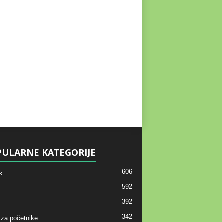
ULARNE KATEGORIJE
606
k
592
392
342
 za početnike