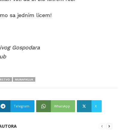
samo sa jednim licem!
tivog Gospodara
ub
ERSTVO
MUNAFIKLUK
Telegram
WhatsApp
X
 AUTORA