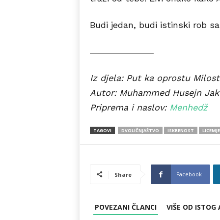
Budi jedan, budi istinski rob 
Iz djela: Put ka oprostu Milos
Autor: Muhammed Husejn Jak
Priprema i naslov:
Menhedž
TAGOVI
DVOLIČNJAŠTVO
ISKRENOST
LICEMJ
Facebook
Share
POVEZANI ČLANCI
VIŠE OD ISTOG