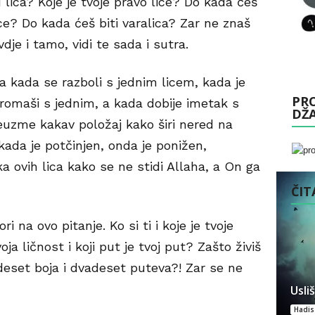
u lica? Koje je tvoje pravo lice? Do kada ćeš
ice? Do kada ćeš biti varalica? Zar ne znaš
ovdje i tamo, vidi te sada i sutra.
a kada se razboli s jednim licem, kada je
PRO
romaši s jednim, a kada dobije imetak s
DŽ
euzme kakav položaj kako širi nered na
 kada je potčinjen, onda je ponižen,
ika ovih lica kako se ne stidi Allaha, a On ga
ČITA
ri na ovo pitanje. Ko si ti i koje je tvoje
voja ličnost i koji put je tvoj put? Zašto živiš
deset boja i dvadeset puteva?! Zar se ne
Usli
Hadis