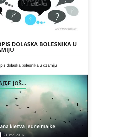
PIS DOLASKA BOLESNIKA U
AMIJU
JTE JOŠ...
šana kletva jedne majke
21. maj 2016.