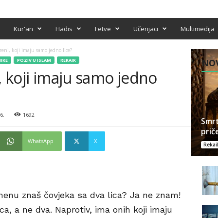
Kur'an
Hadis
Fetve
Učenjaci
Multimedija
reni, koji imaju samo jedno lice?
IKE
POZIV U ISLAM
REKAIK
NOV
i, koji imaju samo jedno
6.
1692
Smrt
prič
WhatsApp
X
Rekai
menu znaš čovjeka sa dva lica? Ja ne znam!
ca, a ne dva. Naprotiv, ima onih koji imaju