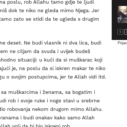
 na poslu, rob Allahu tamo gdje te ljudi
miš dok te niko ne gleda mimo Njega. Jer
 i tamo zato se stidi da te ugleda s drugim
ne deset. Ne budi vlasnik ni dva lica, budi
Prija
em ne ciljam da svuda i uvijek budeš
hodno situaciji: u kući da si muškarac koji
ajući je, na poslu da si iskren makar te niko
gu o svojim postupcima, jer te Allah vidi itd.
u sa muškarcima i ženama, sa bogatim i
di rob i svoje ruke i noge stavi u srebrne
bodio robovanja nekom drugom mimo Allahu.
branama i budi onakav kako samo Allah
llah voli da bi bio iskreni rob.