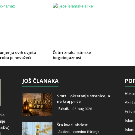
unjenja ovih uvjeta
Četiri znaka istinske
roba je nevažeći
bogobojaznosti
JOŠ ČLANAKA
POP
Rekai
Smrt… okretanje stranice, a
ne kraj priče
Akida
Rekaik
05. aug 2026.
Fetve
nja
Islam
nje
Šta kvari abdest
hedža)
Islam
Abdest - obredno čišćenje
i