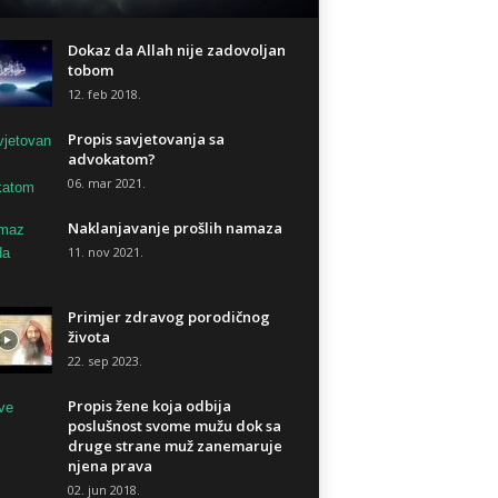
Dokaz da Allah nije zadovoljan
tobom
12. feb 2018.
Propis savjetovanja sa
advokatom?
06. mar 2021.
Naklanjavanje prošlih namaza
11. nov 2021.
Primjer zdravog porodičnog
života
22. sep 2023.
Propis žene koja odbija
poslušnost svome mužu dok sa
druge strane muž zanemaruje
njena prava
02. jun 2018.