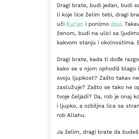
Dragi brate, budi jedan, budi s
li koje lice želim tebi, dragi br
uči
Kur'an
i ponizno
dovi
. Taka
ženom, budi na ulici sa ljudima
kakvom stanju i okolnostima. 
Dragi brate, kada ti dođe razg
kako se s njom ophodiš blago i l
svoju ljupkost? Zašto takav n
zaslužuje? Zašto se tako ne 
tvoje čeljadi? Da, rob je onaj 
i ljupko, a ozbiljna lica sa str
rob Allahu.
Ja želim, dragi brate da budeš