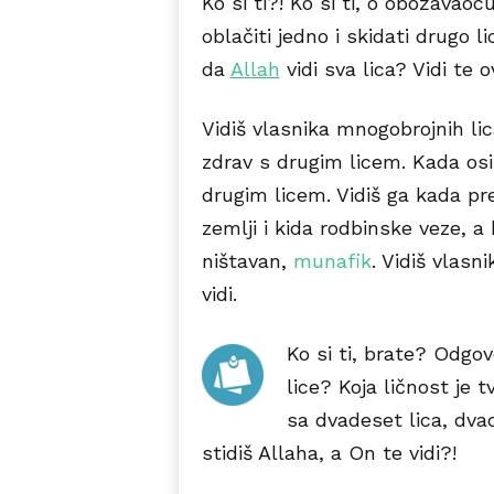
Ko si ti?! Ko si ti, o obožavaoc
oblačiti jedno i skidati drugo l
da
Allah
vidi sva lica? Vidi te 
Vidiš vlasnika mnogobrojnih lic
zdrav s drugim licem. Kada osi
drugim licem. Vidiš ga kada pr
zemlji i kida rodbinske veze, a
ništavan,
munafik
. Vidiš vlasn
vidi.
Ko si ti, brate? Odgovo
lice? Koja ličnost je t
sa dvadeset lica, dva
stidiš Allaha, a On te vidi?!