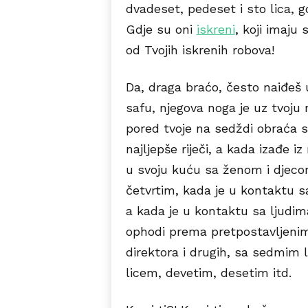
dvadeset, pedeset i sto lica, g
Gdje su oni
iskreni
, koji imaju
od Tvojih iskrenih robova!
Da, draga braćo, često naiđeš
safu, njegova noga je uz tvoju
pored tvoje na sedždi obraća 
najljepše riječi, a kada izađe 
u svoju kuću sa ženom i djeco
četvrtim, kada je u kontaktu 
a kada je u kontaktu sa ljudi
ophodi prema pretpostavljenim 
direktora i drugih, sa sedmim
licem, devetim, desetim itd.