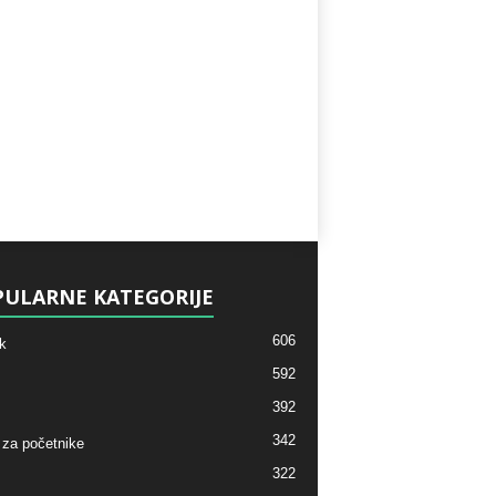
ULARNE KATEGORIJE
606
k
592
392
342
 za početnike
322