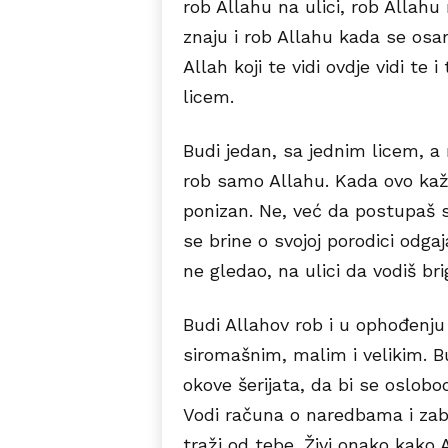
rob Allahu na ulici, rob Allahu
znaju i rob Allahu kada se osa
Allah koji te vidi ovdje vidi te
licem.
Budi jedan, sa jednim licem, a 
rob samo Allahu. Kada ovo kaž
ponizan. Ne, već da postupaš s
se brine o svojoj porodici odgaj
ne gledao, na ulici da vodiš bri
Budi Allahov rob i u ophođenj
siromašnim, malim i velikim. Bu
okove šerijata, da bi se oslo
Vodi računa o naredbama i za
traži od tebe. Živi onako kako A