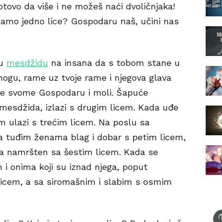
otovo da više i ne možeš naći dvoličnjaka!
 samo jedno lice? Gospodaru naš, učini nas
 u
mesdžidu
na insana da s tobom stane u
 nogu, rame uz tvoje rame i njegova glava
se svome Gospodaru i moli. Šapuće
iz mesdžida, izlazi s drugim licem. Kada uđe
m ulazi s trećim licem. Na poslu sa
sa tuđim ženama blag i dobar s petim licem,
ma namršten sa šestim licem. Kada se
i onima koji su iznad njega, poput
 licem, a sa siromašnim i slabim s osmim