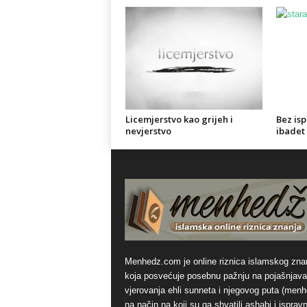
Licemjerstvo kao grijeh i
Bez isp
nevjerstvo
ibadet 
Menhedz.com je online riznica islamskog zna
koja posvećuje posebnu pažnju na pojašnjava
vjerovanja ehli sunneta i njegovog puta (men
na način na koji su ga shvatili ashabi i ispravn