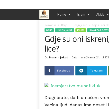
PRIJAVA / REGISTRACIJA
M
Home
Islam
Akida
e
Naslovnica
Daije
Husejn Jakub
Gdje su oni isk
DAIJE
HUSEJN JAKUB
ISLAM
ISLAM ZA POČETN
Gdje su oni iskren
n
lice?
h
e
Od
Husejn Jakub
-
Datum uređivanja: 24. jul 202
d
Facebook
Telegram
ž
Dragi brate, da li u našem vre
Većina ljudi danas ima deset li