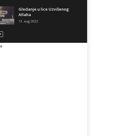
Gledanje u lice Uzvišenog
Allaha
13. aug 2023.
va