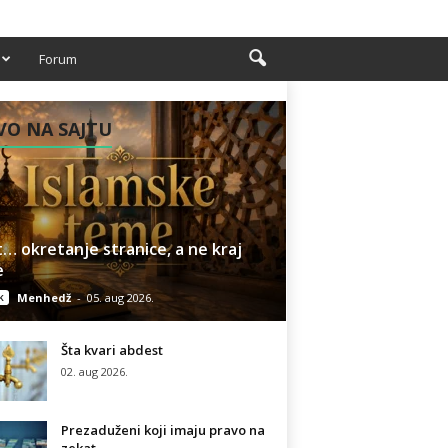
Forum
O NA SAJTU
… okretanje stranice, a ne kraj
e
k
Menhedž
-
05. aug 2026.
Šta kvari abdest
02. aug 2026.
Prezaduženi koji imaju pravo na