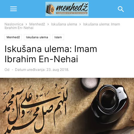
Naslovnica
Menhedž
Iskušana ulema
Iskušana ulema: Imam
Ibrahim En-Nehai
Menhedž
Iskušana ulema
Islam
Iskušana ulema: Imam
Ibrahim En-Nehai
Od
-
Datum uređivanja: 23. aug 2018.