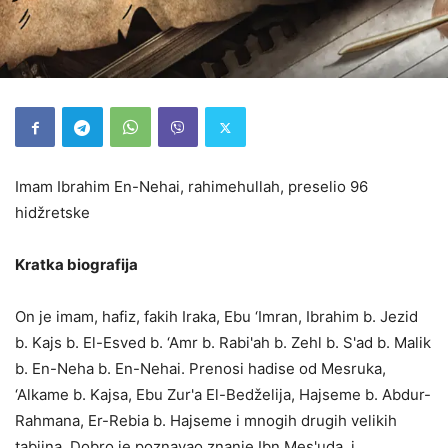
Imam Ibrahim En-Nehai, rahimehullah, preselio 96
hidžretske
Kratka biografija
On je imam, hafiz, fakih Iraka, Ebu ‘Imran, Ibrahim b. Jezid
b. Kajs b. El-Esved b. ‘Amr b. Rabi'ah b. Zehl b. S'ad b. Malik
b. En-Neha b. En-Nehai. Prenosi hadise od Mesruka,
‘Alkame b. Kajsa, Ebu Zur'a El-Bedželija, Hajseme b. Abdur-
Rahmana, Er-Rebia b. Hajseme i mnogih drugih velikih
tabiina. Dobro je poznavao znanje Ibn Mes'uda, i