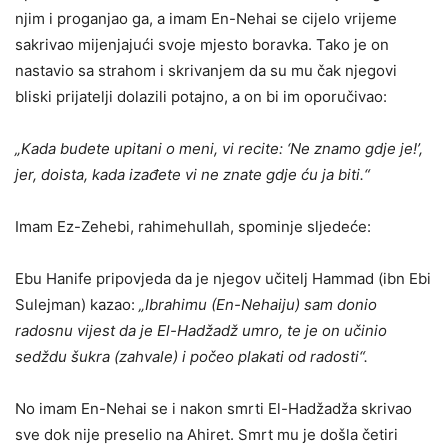
njim i proganjao ga, a imam En-Nehai se cijelo vrijeme
sakrivao mijenjajući svoje mjesto boravka. Tako je on
nastavio sa strahom i skrivanjem da su mu čak njegovi
bliski prijatelji dolazili potajno, a on bi im oporučivao:
„Kada budete upitani o meni, vi recite: ‘Ne znamo gdje je!’,
jer, doista, kada izađete vi ne znate gdje ću ja biti.“
Imam Ez-Zehebi, rahimehullah, spominje sljedeće:
Ebu Hanife pripovjeda da je njegov učitelj Hammad (ibn Ebi
Sulejman) kazao:
„Ibrahimu (En-Nehaiju) sam donio
radosnu vijest da je El-Hadžadž umro, te je on učinio
sedždu šukra (zahvale) i počeo plakati od radosti“.
No imam En-Nehai se i nakon smrti El-Hadžadža skrivao
sve dok nije preselio na Ahiret. Smrt mu je došla četiri