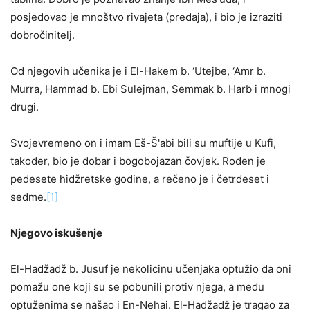
posjedovao je mnoštvo rivajeta (predaja), i bio je izraziti
dobročinitelj.
Od njegovih učenika je i El-Hakem b. ‘Utejbe, ‘Amr b.
Murra, Hammad b. Ebi Sulejman, Semmak b. Harb i mnogi
drugi.
Svojevremeno on i imam Eš-Š'abi bili su muftije u Kufi,
također, bio je dobar i bogobojazan čovjek. Rođen je
pedesete hidžretske godine, a rečeno je i četrdeset i
sedme.
[1]
Njegovo iskušenje
El-Hadžadž b. Jusuf je nekolicinu učenjaka optužio da oni
pomažu one koji su se pobunili protiv njega, a među
optuženima se našao i En-Nehai. El-Hadžadž je tragao za