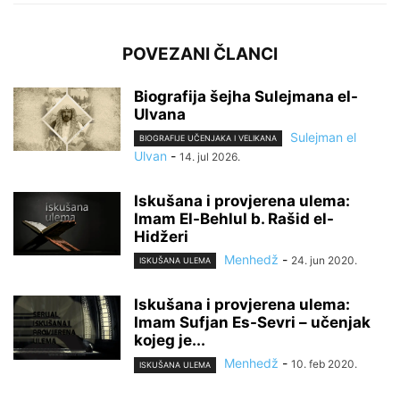
POVEZANI ČLANCI
Biografija šejha Sulejmana el-
Ulvana
Sulejman el
BIOGRAFIJE UČENJAKA I VELIKANA
Ulvan
-
14. jul 2026.
Iskušana i provjerena ulema:
Imam El-Behlul b. Rašid el-
Hidžeri
Menhedž
-
24. jun 2020.
ISKUŠANA ULEMA
Iskušana i provjerena ulema:
Imam Sufjan Es-Sevri – učenjak
kojeg je...
Menhedž
-
10. feb 2020.
ISKUŠANA ULEMA