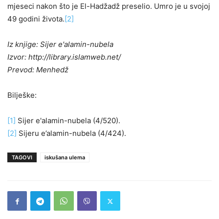
mjeseci nakon što je El-Hadžadž preselio. Umro je u svojoj
49 godini života.
[2]
Iz knjige: Sijer e'alamin-nubela
Izvor: http://library.islamweb.net/
Prevod: Menhedž
Bilješke:
[1]
Sijer e'alamin-nubela (4/520).
[2]
Sijeru e’alamin-nubela (4/424).
TAGOVI
iskušana ulema