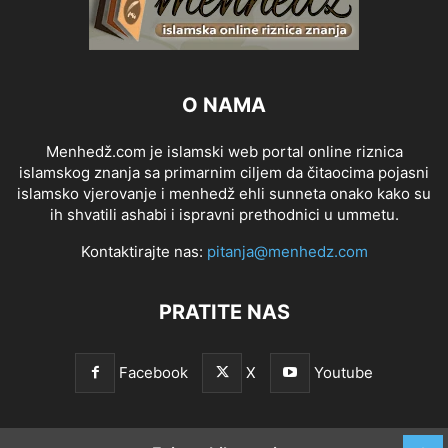
O NAMA
Menhedž.com je islamski web portal online riznica
islamskog znanja sa primarnim ciljem da čitaocima pojasni
islamsko vjerovanje i menhedž ehli sunneta onako kako su
ih shvatili ashabi i ispravni prethodnici u ummetu.
Kontaktirajte nas:
pitanja@menhedz.com
PRATITE NAS
Facebook
X
Youtube