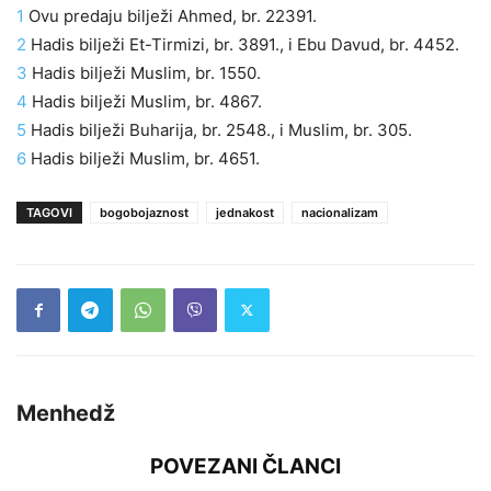
1
Ovu predaju bilježi Ahmed, br. 22391.
2
Hadis bilježi Et-Tirmizi, br. 3891., i Ebu Davud, br. 4452.
3
Hadis bilježi Muslim, br. 1550.
4
Hadis bilježi Muslim, br. 4867.
5
Hadis bilježi Buharija, br. 2548., i Muslim, br. 305.
6
Hadis bilježi Muslim, br. 4651.
TAGOVI
bogobojaznost
jednakost
nacionalizam
Menhedž
POVEZANI ČLANCI