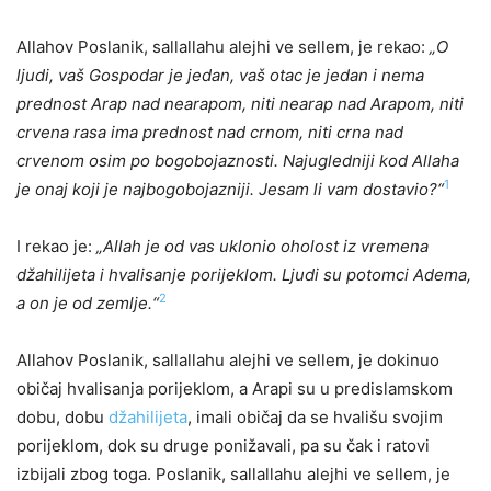
Allahov Poslanik, sallallahu alejhi ve sellem, je rekao:
„O
ljudi, vaš Gospodar je jedan, vaš otac je jedan i nema
prednost Arap nad nearapom, niti nearap nad Arapom, niti
crvena rasa ima prednost nad crnom, niti crna nad
crvenom osim po bogobojaznosti. Najugledniji kod Allaha
1
je onaj koji je najbogobojazniji. Jesam li vam dostavio?“
I rekao je:
„Allah je od vas uklonio oholost iz vremena
džahilijeta i hvalisanje porijeklom. Ljudi su potomci Adema,
2
a on je od zemlje.“
Allahov Poslanik, sallallahu alejhi ve sellem, je dokinuo
običaj hvalisanja porijeklom, a Arapi su u predislamskom
dobu, dobu
džahilijeta
, imali običaj da se hvališu svojim
porijeklom, dok su druge ponižavali, pa su čak i ratovi
izbijali zbog toga. Poslanik, sallallahu alejhi ve sellem, je