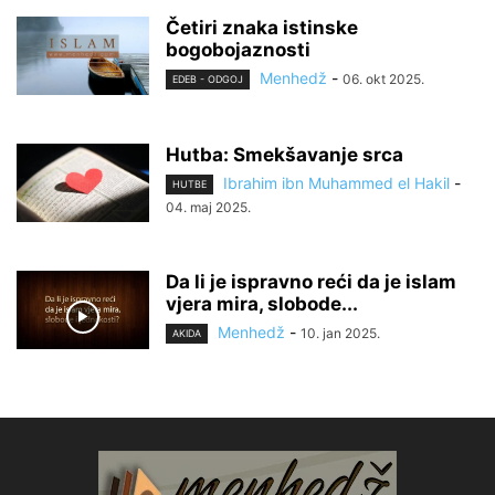
Četiri znaka istinske
bogobojaznosti
Menhedž
-
06. okt 2025.
EDEB - ODGOJ
Hutba: Smekšavanje srca
Ibrahim ibn Muhammed el Hakil
-
HUTBE
04. maj 2025.
Da li je ispravno reći da je islam
vjera mira, slobode...
Menhedž
-
10. jan 2025.
AKIDA