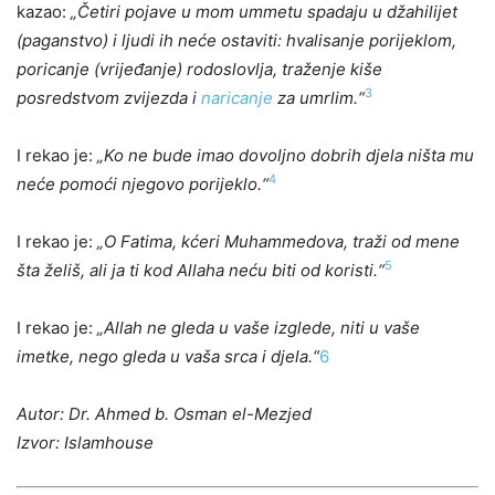
kazao:
„Četiri pojave u mom ummetu spadaju u džahilijet
(paganstvo) i ljudi ih neće ostaviti: hvalisanje porijeklom,
poricanje (vrijeđanje) rodoslovlja, traženje kiše
3
posredstvom zvijezda i
naricanje
za umrlim.“
I rekao je:
„Ko ne bude imao dovoljno dobrih djela ništa mu
4
neće pomoći njegovo porijeklo.“
I rekao je:
„O Fatima, kćeri Muhammedova, traži od mene
5
šta želiš, ali ja ti kod Allaha neću biti od koristi.“
I rekao je:
„Allah ne gleda u vaše izglede, niti u vaše
imetke, nego gleda u vaša srca i djela.“
6
Autor: Dr. Ahmed b. Osman el-Mezjed
Izvor: Islamhouse