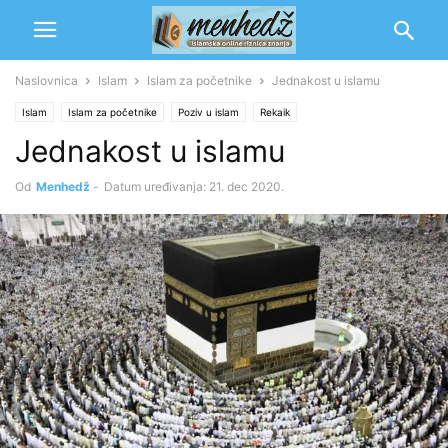
Naslovnica
Islam
Islam za početnike
Jednakost u islamu
Islam
Islam za početnike
Poziv u islam
Rekaik
Jednakost u islamu
Od
Menhedž
-
Datum uređivanja: 21. dec 2020.