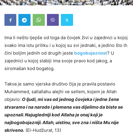
Ima li nešto ljepše od toga da čovjek živi u zajednici u kojoj
svako ima istu priliku i
u kojoj su svi jednaki
, a jedino što ih
čini boljim jednih od drugih jeste
bogobojaznost
? U
zajednici u kojoj slabiji ima svoje pravo kod jakog, a
siromašan kod bogatog.
Takva je samo vjerska društvo čija je pravila postavio
Muhammed, sallallahu alejhi ve sellem, kojem je Allah
objavio:
O ljudi, mi vas od jednog čovjeka i jedne žene
stvaramo i na narode i plemena vas dijelimo da biste se
upoznali. Najugledniji kod Allaha je onaj koji je
najbogobojazniji. Allah, uistinu, sve zna i ništa Mu nije
skriveno.
(El-Hudžurat, 13)