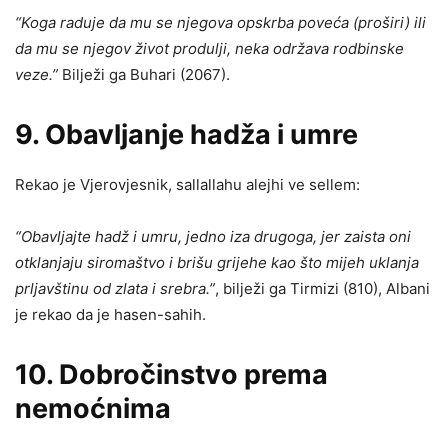
“Koga raduje
da mu se njegova opskrba poveća
(proširi) ili
da mu se njegov život produlji, neka održava rodbinske
veze.”
Bilježi ga Buhari (2067).
9. Obavljanje
hadža i umre
Rekao je Vjerovjesnik, sallallahu alejhi ve sellem:
“Obavljajte hadž i umru, jedno iza drugoga, jer zaista oni
otklanjaju siromaštvo i brišu grijehe kao što mijeh uklanja
prljavštinu od zlata i srebra.”
, bilježi ga Tirmizi (810), Albani
je rekao da je hasen-sahih.
10. Dobročinstvo prema
nemoćnima