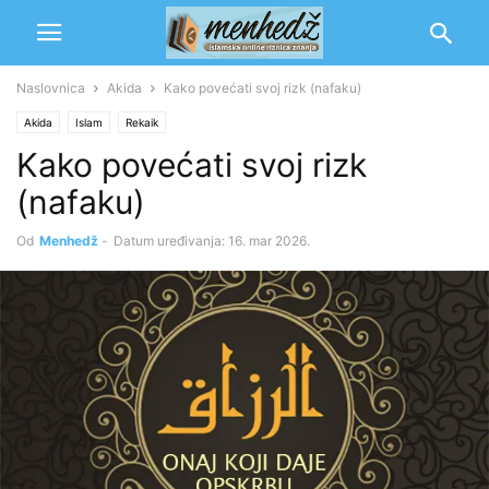
Naslovnica
Akida
Kako povećati svoj rizk (nafaku)
Akida
Islam
Rekaik
Kako povećati svoj rizk
(nafaku)
Od
Menhedž
-
Datum uređivanja: 16. mar 2026.