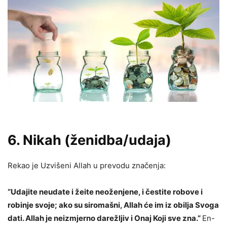
6. Nikah (ženidba/udaja)
Rekao je Uzvišeni Allah u prevodu značenja:
“Udajite neudate i žeite neoženjene, i čestite robove i
robinje svoje; ako su siromašni, Allah će im iz obilja Svoga
dati. Allah je neizmjerno darežljiv i Onaj Koji sve zna.”
En-