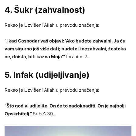
4. Šukr (zahvalnost)
Rekao je Uzvišeni Allah u prevodu značenja:
“I kad Gospodar vaš objavi: ‘Ako budete zahvalni, Ja ću
vam sigurno još više dati; budete li nezahvalni, žestoka
će, doista, biti kazna Moja’.”
Ibrahim: 7.
5.
Infak
(udijeljivanje)
Rekao je Uzvišeni Allah u prevodu značenja:
“Što god vi udijelite, On će to nadoknaditi, On je najbolji
Opskrbitelj.”
Sebe’: 39.