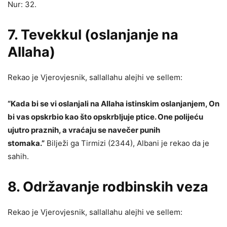
Nur: 32.
7.
Tevekkul
(oslanjanje na
Allaha)
Rekao je Vjerovjesnik, sallallahu alejhi ve sellem:
“Kada bi se vi oslanjali na Allaha istinskim oslanjanjem, On
bi vas opskrbio kao što opskrbljuje ptice. One polijeću
ujutro praznih, a vraćaju se navečer punih
stomaka.”
Bilježi ga Tirmizi (2344), Albani je rekao da je
sahih.
8. Održavanje
rodbinskih veza
Rekao je Vjerovjesnik, sallallahu alejhi ve sellem: