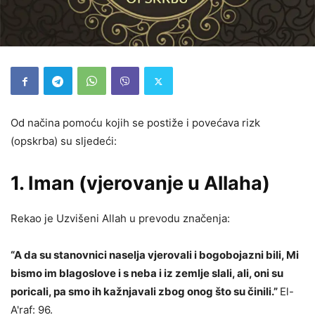
Od načina pomoću kojih se postiže i povećava rizk
(opskrba) su sljedeći:
1.
Iman
(vjerovanje u Allaha)
Rekao je Uzvišeni Allah u prevodu značenja:
“A da su stanovnici naselja vjerovali i bogobojazni bili, Mi
bismo im blagoslove i s neba i iz zemlje slali, ali, oni su
poricali, pa smo ih kažnjavali zbog onog što su činili.”
El-
A'raf: 96.