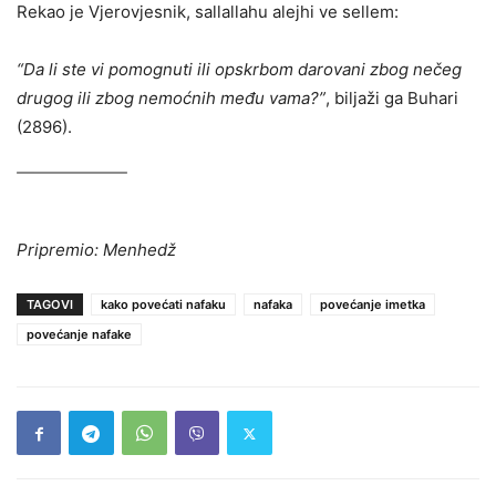
Rekao je Vjerovjesnik, sallallahu alejhi ve sellem:
“Da li ste vi pomognuti ili opskrbom darovani zbog nečeg
drugog ili zbog nemoćnih među vama?”
, biljaži ga Buhari
(2896).
Pripremio: Menhedž
TAGOVI
kako povećati nafaku
nafaka
povećanje imetka
povećanje nafake