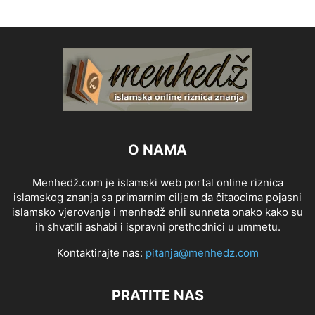
O NAMA
Menhedž.com je islamski web portal online riznica
islamskog znanja sa primarnim ciljem da čitaocima pojasni
islamsko vjerovanje i menhedž ehli sunneta onako kako su
ih shvatili ashabi i ispravni prethodnici u ummetu.
Kontaktirajte nas:
pitanja@menhedz.com
PRATITE NAS