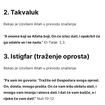
2.
Takvaluk
Rekao je Uzvišeni Allah u prevodu značenja:
“A onome koji se Allaha boji, On će izlaz dati, i opskrbit će
ga odakle se i ne nada.”
Et-Talak: 2,3.
3.
Istigfar
(traženje oprosta)
Rekao je Uzvišeni Allah u prevodu značenja:
“Pa sam im govorio: ‘Tražite od Gospodara svoga oprost.
On, doista, mnogo prašta. On će vam kišu obilatu slati, i
mnogo vam imanja i sinova dati. I dat će vam bašče, a i
rijeke će vam dati’.”
Nuh:10-12.