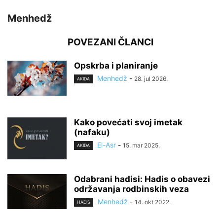
Menhedž
POVEZANI ČLANCI
Opskrba i planiranje
Menhedž
-
28. jul 2026.
AKIDA
Kako povećati svoj imetak
(nafaku)
El-Asr
-
15. mar 2025.
AKIDA
Odabrani hadisi: Hadis o obavezi
održavanja rodbinskih veza
Menhedž
-
14. okt 2022.
HADIS