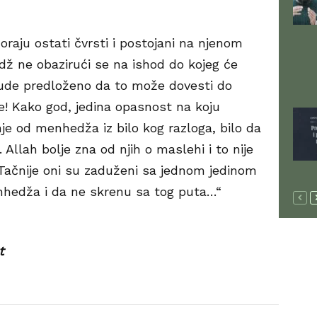
raju ostati čvrsti i postojani na njenom
dž ne obazirući se na ishod do kojeg će
ude predloženo da to može dovesti do
e! Kako god, jedina opasnost na koju
nje od menhedža iz bilo kog razloga, bilo da
. Allah bolje zna od njih o maslehi i to nije
Tačnije oni su zaduženi sa jednom jedinom
nhedža i da ne skrenu sa tog puta…“
t