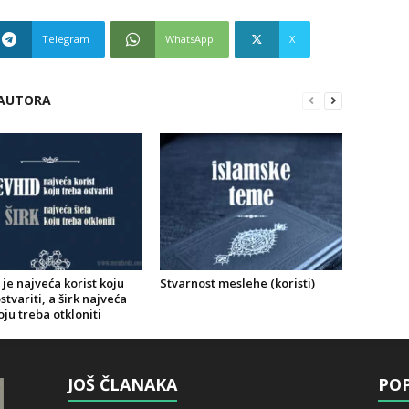
Telegram
WhatsApp
X
 AUTORA
je najveća korist koju
Stvarnost meslehe (koristi)
stvariti, a širk najveća
oju treba otkloniti
JOŠ ČLANAKA
POP