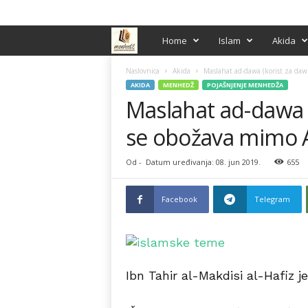
PRIJAVA / REGISTRACIJA
M
Home
Islam
Akida
e
Naslovnica
Akida
Maslahat ad-dawa (korist za dawu
AKIDA
MENHEDŽ
POJAŠNJENJE MENHEDŽA
Maslahat ad-dawa (k
n
se obožava mimo A
h
e
Od
-
Datum uređivanja: 08. jun 2019.
655
d
Facebook
Telegram
ž
Ibn Tahir al-Makdisi al-Hafiz je