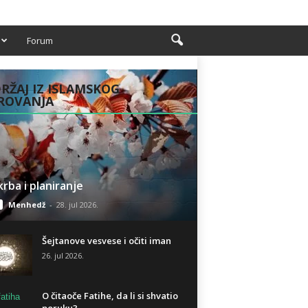
Forum
RŽAJ IZ ISLAMSKOG
ROVANJA
rba i planiranje
Menhedž
-
28. jul 2026.
Šejtanove vesvese i očiti iman
26. jul 2026.
O čitaoče Fatihe, da li si shvatio