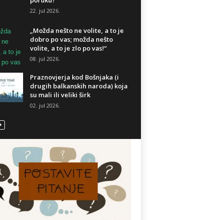
poruku?
22. jul 2026.
„Možda nešto ne volite, a to je
dobro po vas; možda nešto
volite, a to je zlo po vas!“
08. jul 2026.
Praznovjerja kod Bošnjaka (i
drugih balkanskih naroda) koja
su mali ili veliki širk
02. jul 2026.