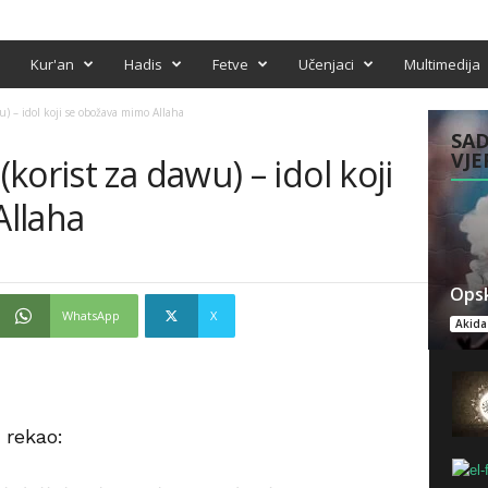
Kur'an
Hadis
Fetve
Učenjaci
Multimedija
) – idol koji se obožava mimo Allaha
SAD
VJE
orist za dawu) – idol koji
llaha
Opsk
WhatsApp
X
Akida
 rekao: