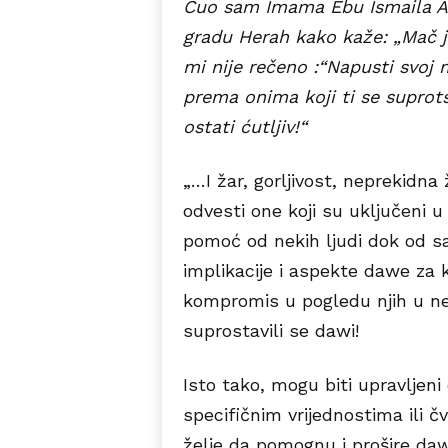
Čuo sam Imama Ebu Ismaila A
gradu Herah kako kaže: „Mač je
mi nije rečeno :“Napusti svoj 
prema onima koji ti se suprots
ostati ćutljiv!“
„…I žar, gorljivost, neprekidn
odvesti one koji su uključeni 
pomoć od nekih ljudi dok od s
implikacije i aspekte dawe za k
kompromis u pogledu njih u nek
suprostavili se dawi!
Isto tako, mogu biti upravljen
specifičnim vrijednostima ili 
želje da pomognu i prošire daw