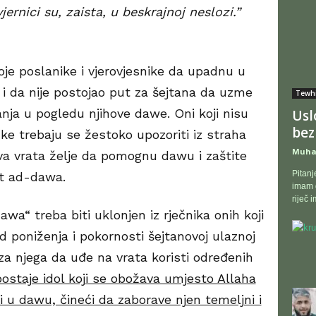
jernici su, zaista, u beskrajnoj neslozi.”
oje poslanike i vjerovjesnike da upadnu u
 i da nije postojao put za šejtana da uzme
Tewh
danja u pogledu njihove dawe. Oni koji nisu
Usl
bez
ke trebaju se žestoko upozoriti iz straha
Muha
va vrata želje da pomognu dawu i zaštite
Pitanj
at ad-dawa.
imam g
riječ 
a“ treba biti uklonjen iz rječnika onih koji
id poniženja i pokornosti šejtanovoj ulaznoj
o za njega da uđe na vrata koristi određenih
ostaje idol koji se obožava umjesto Allaha
i u dawu, čineći da zaborave njen temeljni i