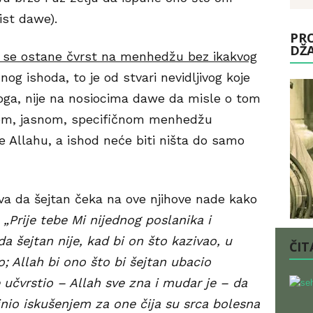
st dawe).
PRO
DŽ
 se ostane čvrst na menhedžu bez ikakvog
og ishoda, to je od stvari nevidljivog koje
toga, nije na nosiocima dawe da misle o tom
stom, jasnom, specifičnom menhedžu
e Allahu, a ishod neće biti ništa do samo
ava da šejtan čeka na ove njihove nade kako
:
„Prije tebe Mi nijednog poslanika i
da šejtan nije, kad bi on što kazivao, u
ČITA
; Allah bi ono što bi šejtan ubacio
e učvrstio – Allah sve zna i mudar je – da
inio iskušenjem za one čija su srca bolesna