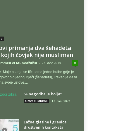
id
ovi primanja dva šehadeta
 kojih čovjek nije musliman
mmed el Munedždžid
-
23. dec 2018.
0
e: Moje pitanje se tiče teme jedne hutbe gdje je
ovorio o jednoj riječi (šehadetu), i rekao je da ta
ima svoje uslove....
“A nagodba je bolja“
Omer El-Mukbil
17. maj 2021.
Lažne glasine i granice
društvenih kontakata