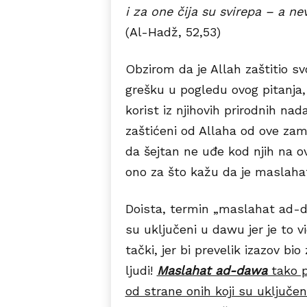
i za one čija su svirepa – a nev
(Al-Hadž, 52,53)
Obzirom da je Allah zaštitio sv
grešku u pogledu ovog pitanja,
korist iz njihovih prirodnih na
zaštićeni od Allaha od ove zam
da šejtan ne uđe kod njih na o
ono za što kažu da je maslah
Doista, termin „maslahat ad-daw
su uključeni u dawu jer je to v
tački, jer bi prevelik izazov bi
ljudi!
Maslahat ad-dawa
tako p
od strane onih koji su uključen