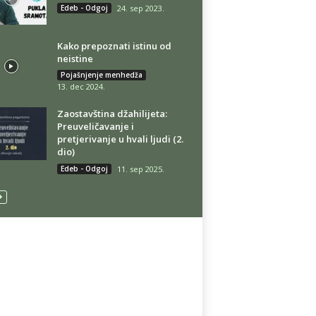
Edeb - Odgoj
24. sep 2023.
Kako prepoznati istinu od
neistine
Pojašnjenje menhedža
13. dec 2024.
Zaostavština džahilijeta:
Preuveličavanje i
pretjerivanje u hvali ljudi (2.
dio)
Edeb - Odgoj
11. sep 2025.