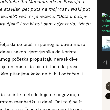
bdullaha ibn Muhammeda al-Ensarija u
 stavljan pet puta na moj vrat i svaki put
mezheb“, već mi je rečeno: “Ostani ćutljiv
tavljaju“ i svaki put sam odgovorio: “Neću
a želja da se proširi i pomogne dawa može
u dawu nakon vjerovjesnika da koriste
amog početka propuštaju neraskidive
oje oni misle da nisu bitne i da prave
im pitanjima kako ne bi bili odbačeni i
i da koriste metode koje ne odgovaraju
čvrstom menhedžu u dawi. Oni to čine iz
u brzo i uz želju da ispune ono što oni