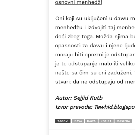
osnovni menhedž!
Oni koji su uključeni u dawu mo
menhedžu i izdvojiti taj menhe
doći zbog toga. Možda njima b
opasnosti za dawu i njene ljud
moraju biti oprezni je odstupa
je to odstupanje malo ili veliko
nešto sa čim su oni zaduženi. 
stvari: da ne odstupaju od me
Autor: Sejjid Kutb
Izvor prevoda: Tewhid.blogspo
TAGOVI
DAVA
DAWA
KORIST
MASLEHA