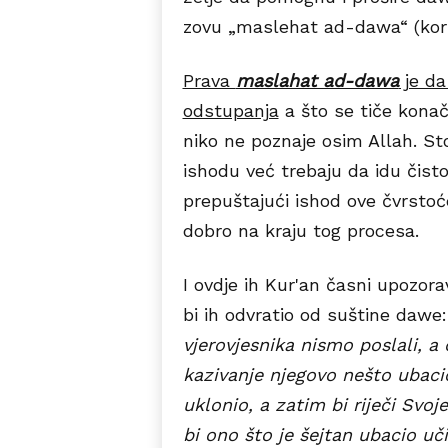
zovu „maslehat ad-dawa“ (kori
Prava
maslahat ad-dawa
je da
odstupanja
a što se tiče konačn
niko ne poznaje osim Allah. S
ishodu već trebaju da idu či
prepuštajući ishod ove čvrstoć
dobro na kraju tog procesa.
I ovdje ih Kur'an časni upozor
bi ih odvratio od suštine dawe
vjerovjesnika nismo poslali, a 
kazivanje njegovo nešto ubacio
uklonio, a zatim bi riječi Svoj
bi ono što je šejtan ubacio uč