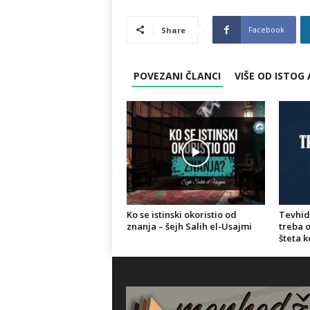
Facebook
Share
POVEZANI ČLANCI
VIŠE OD ISTOG
Ko se istinski okoristio od
Tevhid 
znanja – šejh Salih el-Usajmi
treba o
šteta k