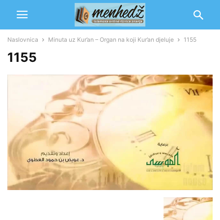
Naslovnica
Minuta uz Kur’an – Organ na koji Kur’an djeluje
1155
1155