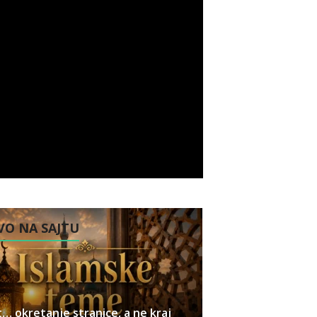
O NA SAJTU
… okretanje stranice, a ne kraj