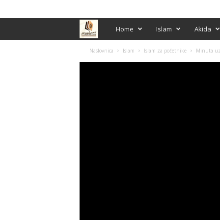
PRIJAVA / REGISTRACIJA
M
Home
Islam
Akida
e
Naslovnica
Islam
Islam za početnike
Minuta uz 
n
h
e
d
ž