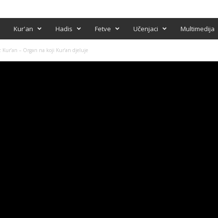
Kur'an
Hadis
Fetve
Učenjaci
Multimedija
Kur’an – Organ na koji Kur’an djeluje