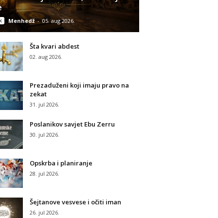
e
k
Menhedž
-
05. aug 2026.
Šta kvari abdest
02. aug 2026.
Prezaduženi koji imaju pravo na
zekat
31. jul 2026.
Poslanikov savjet Ebu Zerru
30. jul 2026.
Opskrba i planiranje
28. jul 2026.
Šejtanove vesvese i očiti iman
26. jul 2026.