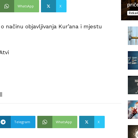
prič
WhatsApp
X
Rekai
 o načinu objavljivanja Kur’ana i mjestu
Atvi
Telegram
WhatsApp
X