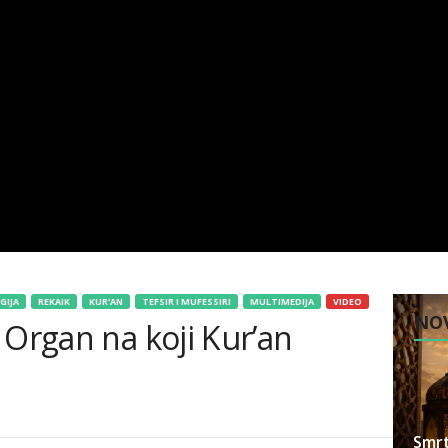
GIJA
REKAIK
KUR'AN
TEFSIR I MUFESSIRI
MULTIMEDIJA
VIDEO
NOV
 Organ na koji Kur’an
Smrt