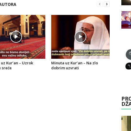
 AUTORA
 uz Kur’an – Uzrok
Minuta uz Kur’an – Na zlo
e sreće
dobrim uzvrati
PRO
DŽ