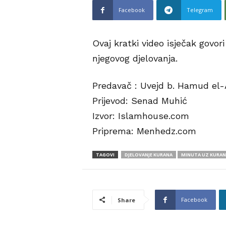
Facebook
Telegram
Ovaj kratki video isječak govori
njegovog djelovanja.
Predavač : Uvejd b. Hamud el-
Prijevod: Senad Muhić
Izvor: Islamhouse.com
Priprema: Menhedz.com
TAGOVI
DJELOVANJE KURANA
MINUTA UZ KURAN
Facebook
Share