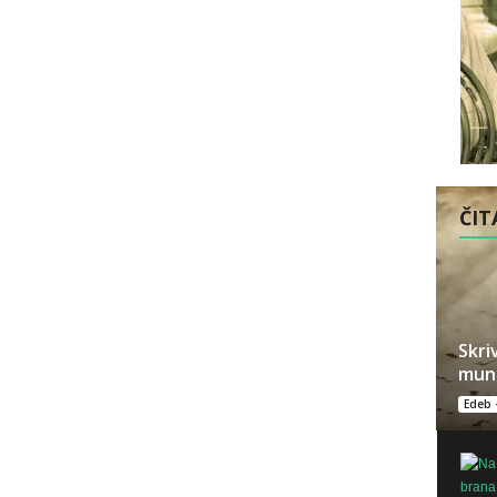
ČITA
Skri
muna
Edeb 