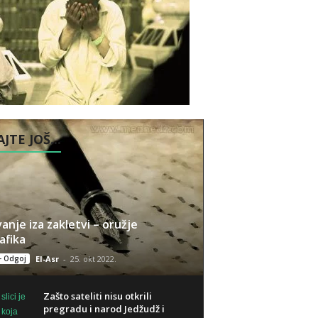
JTE JOŠ...
vanje iza zakletvi – oružje
fika
- Odgoj
El-Asr
-
25. okt 2022.
Zašto sateliti nisu otkrili
pregradu i narod Jedžudž i