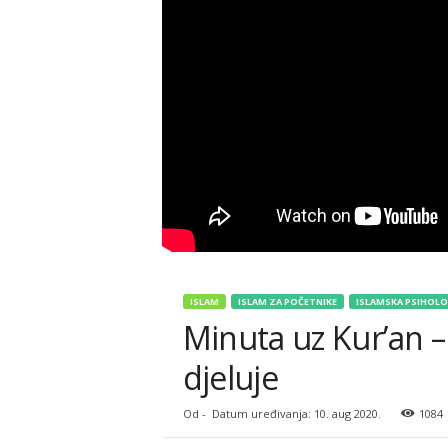
ISLAM
ISLAM ZA POČETNIKE
ISLAMSKA PSIHOLO
Minuta uz Kur’an –
djeluje
Od
-
Datum uređivanja: 10. aug 2020.
1084