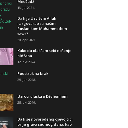
Medžudž
13. jul 2021.
Da li je Uzvišeni Allah
razgovarao sa našim
Poslanikom Muhammedom
saws?
20. apr 2021.
Kako da olakšam sebi nošenje
hidžaba
12. okt 2024.
Podstrek na brak
25. jun 2018.
Uzroci ulaska u Džehennem
25. okt 2019.
Da li se novorođenoj djevojčici
brije glava sedmog dana, kao