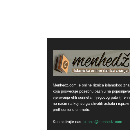
Menhedz.com je online riznica islamskog zna
koja posvećuje posebnu pažnju na pojašnjava
vjerovanja ehli sunneta i njegovog puta (men
na način na koji su ga shvatili ashabi i ispravn
prethodnici u ummetu.
Kontaktirajte nas:
pitanja@menhedz.com