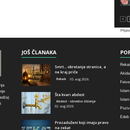
Prijav
JOŠ ČLANAKA
POP
Rekai
Smrt… okretanje stranice, a
ne kraj priče
Akida
Rekaik
05. aug 2026.
Fetve
nja
Islam
nje
Šta kvari abdest
hedža)
Islam
Abdest - obredno čišćenje
i
02. aug 2026.
Poziv
Edeb 
Prezaduženi koji imaju pravo
na zekat