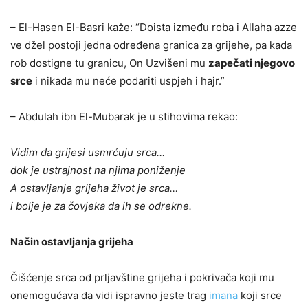
– El-Hasen El-Basri kaže: “Doista između roba i Allaha azze
ve džel postoji jedna određena granica za grijehe, pa kada
rob dostigne tu granicu, On Uzvišeni mu
zapečati njegovo
srce
i nikada mu neće podariti uspjeh i hajr.”
– Abdulah ibn El-Mubarak je u stihovima rekao:
Vidim da grijesi usmrćuju srca…
dok je ustrajnost na njima poniženje
A ostavljanje grijeha život je srca…
i bolje je za čovjeka da ih se odrekne.
Način ostavljanja grijeha
Čišćenje srca od prljavštine grijeha i pokrivača koji mu
onemogućava da vidi ispravno jeste trag
imana
koji srce