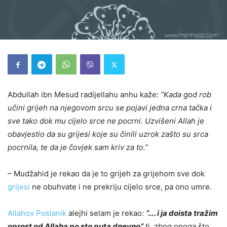
Abdullah ibn Mesud radijellahu anhu kaže:
“Kada god rob
učini grijeh na njegovom srcu se pojavi jedna crna tačka i
sve tako dok mu cijelo srce ne pocrni. Uzvišeni Allah je
obavjestio da su grijesi koje su činili uzrok zašto su srca
pocrnila, te da je čovjek sam kriv za to.”
– Mudžahid je rekao da je to grijeh za grijehom sve dok
grijesi
ne obuhvate i ne prekriju cijelo srce, pa ono umre.
Allahov Poslanik
alejhi selam je rekao:
“…. i ja doista tražim
oprost od Allaha po sto puta dnevno”
tj. zbog onoga što