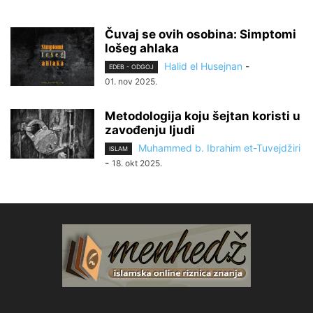
Čuvaj se ovih osobina: Simptomi
lošeg ahlaka
Halid el Husejnan
-
EDEB - ODGOJ
01. nov 2025.
Metodologija koju šejtan koristi u
zavođenju ljudi
Muhammed b. Ibrahim et-Tuvejdžiri
ISLAM
-
18. okt 2025.