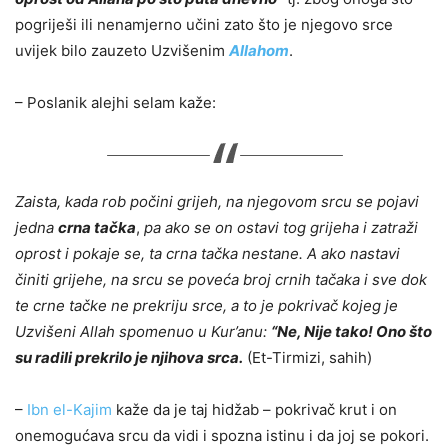
pogriješi ili nenamjerno učini zato što je njegovo srce
uvijek bilo zauzeto Uzvišenim
Allahom
.
– Poslanik alejhi selam kaže:
Zaista, kada rob počini grijeh, na njegovom srcu se pojavi
jedna
crna tačka
,
pa ako se on ostavi tog grijeha i zatraži
oprost i pokaje se, ta crna tačka nestane. A ako nastavi
činiti grijehe, na srcu se poveća broj crnih tačaka i sve dok
te crne tačke ne prekriju srce, a to je pokrivač kojeg je
Uzvišeni Allah spomenuo u Kur’anu:
“Ne, Nije tako! Ono što
su radili prekrilo je njihova srca.
(Et-Tirmizi, sahih)
–
Ibn el-Kajim
kaže da je taj hidžab – pokrivač krut i on
onemogućava srcu da vidi i spozna istinu i da joj se pokori.