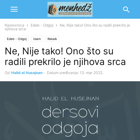
Naslovnica
Edeb - Odgoj
Ne, Nije tako! Ono što su radili prekrilo je
njihova srca
Edeb - Odgoj
Islam
Rekaik
Ne, Nije tako! Ono što su
radili prekrilo je njihova srca
Od
Halid el Husejnan
-
Datum uređivanja: 13. mar 2022.