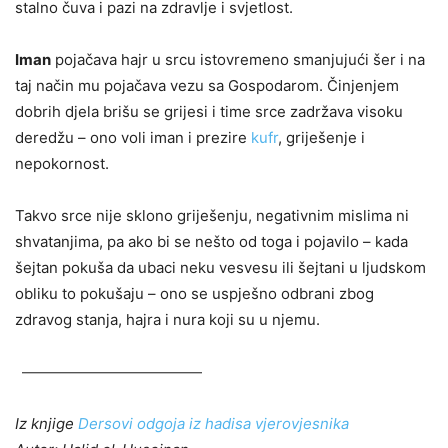
stalno čuva i pazi na zdravlje i svjetlost.
Iman
pojačava hajr u srcu istovremeno smanjujući šer i na
taj način mu pojačava vezu sa Gospodarom. Činjenjem
dobrih djela brišu se grijesi i time srce zadržava visoku
deredžu – ono voli iman i prezire
kufr
, griješenje i
nepokornost.
Takvo srce nije sklono griješenju, negativnim mislima ni
shvatanjima, pa ako bi se nešto od toga i pojavilo – kada
šejtan pokuša da ubaci neku vesvesu ili šejtani u ljudskom
obliku to pokušaju – ono se uspješno odbrani zbog
zdravog stanja, hajra i nura koji su u njemu.
Iz knjige
Dersovi odgoja iz hadisa vjerovjesnika