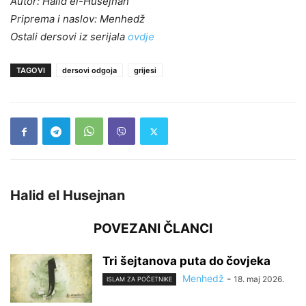
Autor: Halid el-Husejnan
Priprema i naslov: Menhedž
Ostali dersovi iz serijala
ovdje
TAGOVI
dersovi odgoja
grijesi
Halid el Husejnan
POVEZANI ČLANCI
Tri šejtanova puta do čovjeka
Menhedž
-
18. maj 2026.
ISLAM ZA POČETNIKE