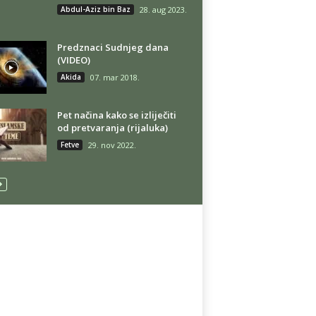
Abdul-Aziz bin Baz
28. aug 2023.
Predznaci Sudnjeg dana
(VIDEO)
Akida
07. mar 2018.
Pet načina kako se izliječiti
od pretvaranja (rijaluka)
Fetve
29. nov 2022.