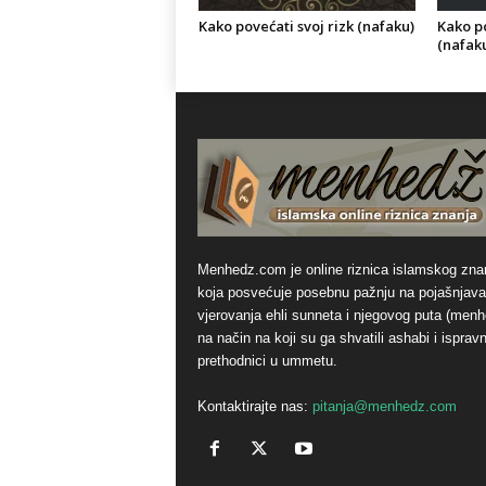
Kako povećati svoj rizk (nafaku)
Kako p
(nafak
Menhedz.com je online riznica islamskog zna
koja posvećuje posebnu pažnju na pojašnjava
vjerovanja ehli sunneta i njegovog puta (men
na način na koji su ga shvatili ashabi i ispravn
prethodnici u ummetu.
Kontaktirajte nas:
pitanja@menhedz.com