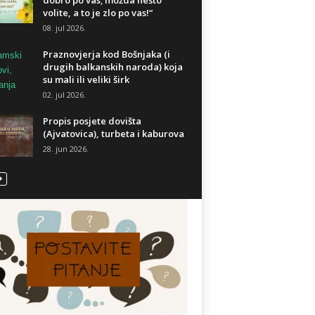
dobro po vas; možda nešto
volite, a to je zlo po vas!“
08. jul 2026.
Praznovjerja kod Bošnjaka (i
drugih balkanskih naroda) koja
su mali ili veliki širk
02. jul 2026.
Propis posjete dovišta
(Ajvatovica), turbeta i kaburova
28. jun 2026.