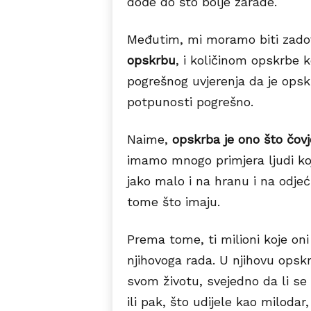
dođe do što bolje zarade.
Međutim, mi moramo biti zadov
opskrbu
, i količinom opskrbe 
pogrešnog uvjerenja da je opskr
potpunosti pogrešno.
Naime,
opskrba je ono što čovj
imamo mnogo primjera ljudi koji
jako malo i na hranu i na odjeć
tome što imaju.
Prema tome, ti milioni koje oni
njihovoga rada. U njihovu opsk
svom životu, svejedno da li se 
ili pak, što udijele kao miloda