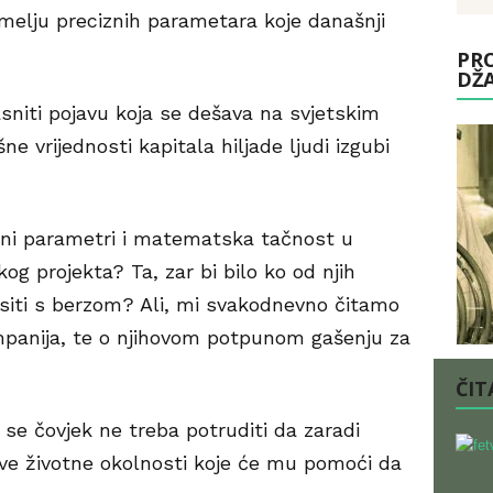
melju preciznih parametara koje današnji
PRO
DŽ
iti pojavu koja se dešava na svjetskim
e vrijednosti kapitala hiljade ljudi izgubi
izni parametri i matematska tačnost u
g projekta? Ta, zar bi bilo ko od njih
siti s berzom? Ali, mi svakodnevno čitamo
ompanija, te o njihovom potpunom gašenju za
ČITA
 se čovjek ne treba potruditi da zaradi
 sve životne okolnosti koje će mu pomoći da