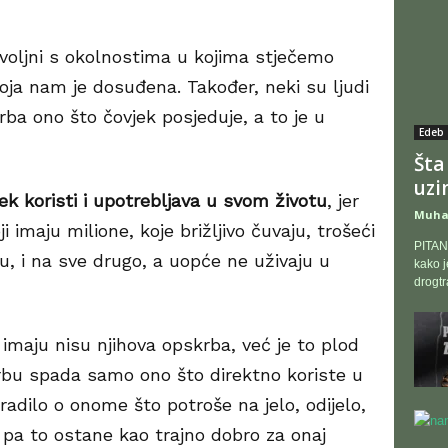
oljni s okolnostima u kojima stječemo
koja nam je dosuđena. Također, neki su ljudi
ba ono što čovjek posjeduje, a to je u
Edeb 
Šta
uzi
ek koristi i upotrebljava u svom životu
, jer
Muha
 imaju milione, koje brižljivo čuvaju, trošeći
PITANJ
u, i na sve drugo, a uopće ne uživaju u
kako j
drogtr
 imaju nisu njihova opskrba, već je to plod
rbu spada samo ono što direktno koriste u
radilo o onome što potroše na jelo, odijelo,
r, pa to ostane kao trajno dobro za onaj