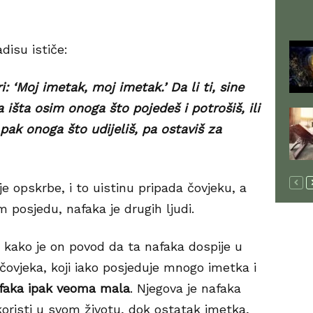
adisu ističe:
‘Moj imetak, moj imetak.’ Da li ti, sine
šta osim onoga što pojedeš i potrošiš, ili
i pak onoga što udijeliš, pa ostaviš za
je opskrbe, i to uistinu pripada čovjeku, a
 posjedu, nafaka je drugih ljudi.
e kako je on povod da ta nafaka dospije u
a čovjeka, koji iako posjeduje mnogo imetka i
afaka ipak veoma mala
. Njegova je nafaka
koristi u svom životu, dok ostatak imetka,