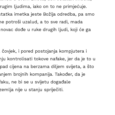
drugim ljudima, iako on to ne primjećuje.
ostatka imetka jeste Božija odredba, pa smo
ne potroši uzalud, a to sve radi, mada
 novac dođe u ruke drugih ljudi, koji će ga
a čovjek, i pored postojanja kompjutera i
ju kontrolisati tokove nafake, jer da je to u
pad cijena na berzama diljem svijeta, a što
anjem brojnih kompanija. Također, da je
faku, ne bi se u svijetu događale
mlja nije u stanju spriječiti.