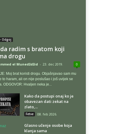
- Odgoj
 da radim s bratom koji
ma drogu
mmed el Munedždžid
-
23. dec 2019.
0
E: Moj brat koristi drogu. Objašnjavao sam mu
e to haram, ali on nije poslušao i još uvijek se
a. ODGOVOR: Hvaljen neka je...
Kako da postupi onaj ko je
obavezan dati zekat na
zlato,...
Fetve
08. feb 2026.
Glasno učenje osobe koja
klanja sama