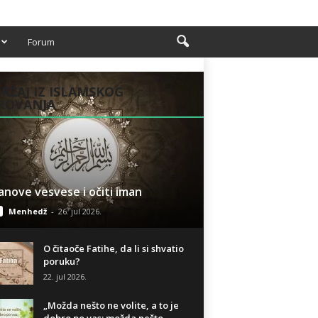
Forum
RŽAJ IZ ISLAMSKOG
ROVANJA
anove vesvese i očiti iman
Menhedž
-
26. jul 2026.
O čitaoče Fatihe, da li si shvatio
poruku?
22. jul 2026.
„Možda nešto ne volite, a to je