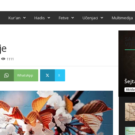
Kur'an
Hadis
Fetve
Učenjaci
Multimedija
SAD
VJE
je
1111
WhatsApp
X
Šejt
Akida