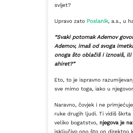
svijet?
Upravo zato
Poslanik
, a.s., u h
“Svaki potomak Ademov govori: 
Ademov, imaš od svoga imetka i
onoga što oblačiš i iznosiš, il
ahiret?”
Eto, to je ispravno razumijevan
sve mimo toga, iako u njegovom
Naravno, čovjek i ne primjećuj
ruke drugih ljudi. Ti vidiš škrt
veliko bogatstvo,
njegova je n
isključivo ono što on direktno 