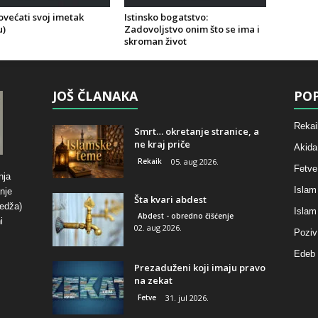
ovećati svoj imetak
Istinsko bogatstvo:
u)
Zadovoljstvo onim što se ima i
skroman život
JOŠ ČLANAKA
POP
Rekai
Smrt… okretanje stranice, a
ne kraj priče
Akida
Rekaik
05. aug 2026.
Fetve
nja
Islam
nje
Šta kvari abdest
hedža)
Islam
Abdest - obredno čišćenje
i
02. aug 2026.
Poziv
Edeb 
Prezaduženi koji imaju pravo
na zekat
Fetve
31. jul 2026.