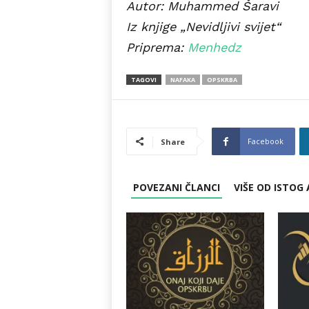
Autor: Muhammed Šaravi
Iz knjige „Nevidljivi svijet“
Priprema:
Menhedz
TAGOVI
NAFAKA
OPSKRBA
Facebook
Share
POVEZANI ČLANCI
VIŠE OD ISTOG