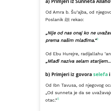
Od Amra b. Šu‘ajba, od njegovo
Poslanik ﷺ rekao:
„Nije od nas onaj ko ne uvažav
3
prema našim mlađima.“
„Mlađi naziva selam starijem…
b) Primjeri iz govora
selefa
i
Od Ibn Tavusa, od njegovog oca
„Od sunneta je da se uvažavaju 
5
otac.“