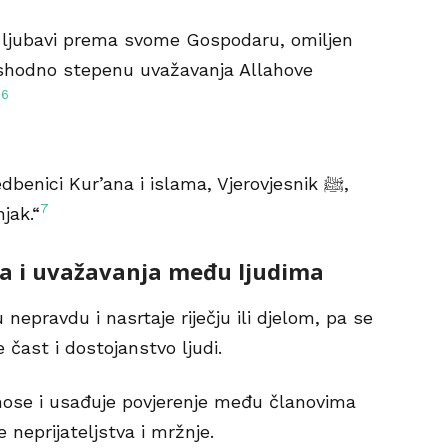
 ljubavi prema svome Gospodaru, omiljen
 shodno stepenu uvažavanja Allahove
6
“
benici Kur’ana i islama, Vjerovjesnik ﷺ,
7
njak.“
ja i uvažavanja među ljudima
nepravdu i nasrtaje riječju ili djelom, pa se
e čast i dostojanstvo ljudi.
se i usađuje povjerenje među članovima
 neprijateljstva i mržnje.