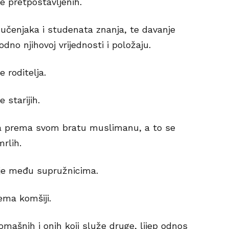
e pretpostavljenih.
 učenjaka i studenata znanja, te davanje
dno njihovoj vrijednosti i položaju.
 roditelja.
 starijih.
 prema svom bratu muslimanu, a to se
rlih.
je među supružnicima.
ema komšiji.
omašnih i onih koji služe druge, lijep odnos