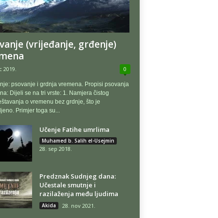
vanje (vrijeđanje, grđenje)
emena
c 2019.
0
je: psovanje i grdnja vremena. Propisi psovanja
a: Dijeli se na tri vrste: 1. Namjera čistog
štavanja o vremenu bez grdnje, što je
jeno. Primjer toga su...
Učenje Fatihe umrlima
Muhamed b. Salih el-Usejmin
28. sep 2018.
Predznak Sudnjeg dana:
Učestale smutnje i
razilaženja među ljudima
Akida
28. nov 2021.