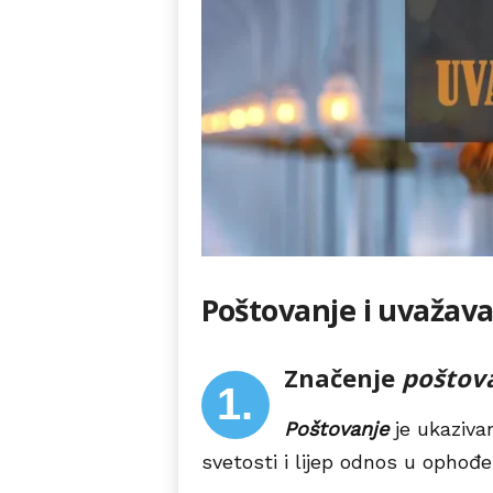
Poštovanje i uvažav
Značenje
poštov
1.
Poštovanje
je ukaziva
svetosti i lijep odnos u ophođe