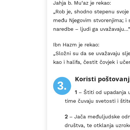
Jahja b. Mu‘az je rekao:
„Rob je, shodno stepenu svoje
među Njegovim stvorenjima; i
naredbe – ljudi ga uvažavaju…
Ibn Hazm je rekao:
„Složni su da se uvažavaju sljed
kao i halifa, čestit čovjek i uče
Koristi poštovan
3.
1
– Štiti od upadanja u 
time čuvaju svetosti i štit
2
– Jača međuljudske odno
društva, te otklanja uzroke