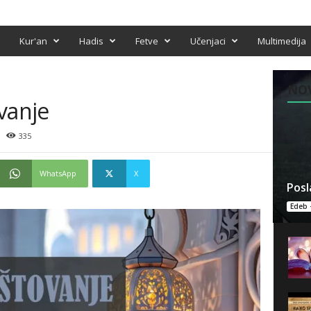
Kur'an
Hadis
Fetve
Učenjaci
Multimedija
NO
vanje
335
WhatsApp
X
Posl
Edeb 