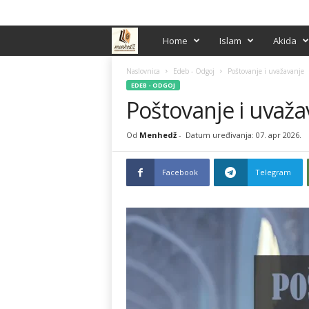
PRIJAVA / REGISTRACIJA
M
Home
Islam
Akida
e
Naslovnica
Edeb - Odgoj
Poštovanje i uvažavanje
EDEB - ODGOJ
Poštovanje i uvaža
n
h
Od
Menhedž
-
Datum uređivanja: 07. apr 2026.
e
Facebook
Telegram
d
ž