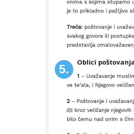
onima s kojima stupamo u
je to prikladno i pažljivo s
Treća:
poštovanje i uvažav
svakog govora ili postupka 
predstavlja omalovažavanj
Oblici poštovanj
5.
1
– Uvažavanje musl
ve te‘ala, i Njegovo velič
2
– Poštovanje i uvažava
ﷺ kroz veličanje njegovih naredbi i zabrana, te nedavanje prednosti