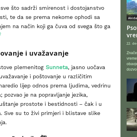
a sve što sadrži smirenost i dostojanstvo
asti, te da se prema nekome ophodi sa
Akida
jem na način koji ga čuva od svega što ga
Pso
vr
2
22. de
tovanje i uvažavanje
Značen
vremen
obavje
stove plemenitog
Sunneta
, jasno uočava
dozvol
uvažavanje i poštovanje u različitim
 naredio lijep odnos prema ljudima, vedrinu
a; pozvao je na popravljanje jezika,
štanje prostote i bestidnosti – čak i u
e su to živi primjeri i blistave slike
ja.