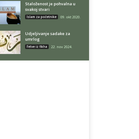
Staloženost je pohvalna u
svakoj stvari
Islam za početnike
09. okt 2020.
Udjeljivanje sadake za
umrlog
Fetve iz fikha
22. nov 2024.