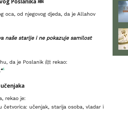
a) Primjeri iz Sunneta Allahovog Poslanika ﷺ
g oca, od njegovog djeda, da je Allahov
a naše starije i ne pokazuje samilost
Od Ebu Hurejre, radijallahu ‘anhu, da je Poslanik ﷺ rekao:
4
“
 učenjaka
, rekao je:
četvorica: učenjak, starija osoba, vladar i