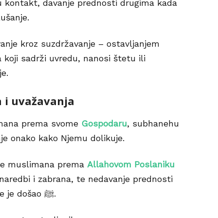
 kontakt, davanje prednosti drugima kada
lušanje.
anje kroz suzdržavanje – ostavljanjem
koji sadrži uvredu, nanosi štetu ili
e.
a i uvažavanja
imana prema svome
Gospodaru
, subhanehu
anje onako kako Njemu dolikuje.
nje muslimana prema
Allahovom Poslaniku
bilo čemu nad onim s čime je došao ﷺ.