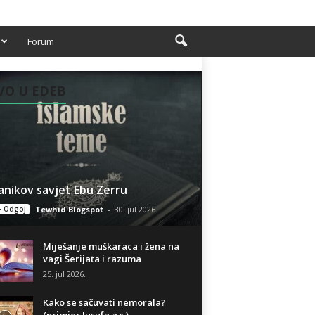
Forum
VO U EDEB
anikov savjet Ebu Zerru
- Odgoj
Tewhid Blogspot
-
30. jul 2026.
Miješanje muškaraca i žena na
vagi Šerijata i razuma
25. jul 2026.
Kako se sačuvati nemorala?