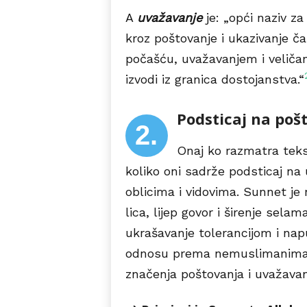
A
uvažavanje
je: „opći naziv z
kroz poštovanje i ukazivanje č
počašću, uvažavanjem i veličan
izvodi iz granica dostojanstva.“
Podsticaj na poš
2.
Onaj ko razmatra tek
koliko oni sadrže podsticaj na 
oblicima i vidovima. Sunnet je
lica, lijep govor i širenje selam
ukrašavanje tolerancijom i napu
odnosu prema nemuslimanima. Sv
značenja poštovanja i uvažavan