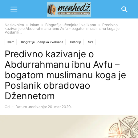
Naslovnica
Islam
Biografije učenjaka i velikana
Predivno
kazivanje o Abdurrahmanu ibnu Avfu – bogatom muslimanu koga je
Poslanik...
Islam
Biografije učenjaka i velikana
Historija
Sira
Predivno kazivanje o
Abdurrahmanu ibnu Avfu –
bogatom muslimanu koga je
Poslanik obradovao
Džennetom
Od
-
Datum uređivanja: 20. mar 2020.