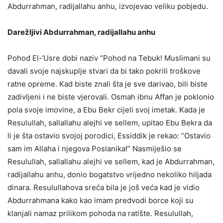
Abdurrahman, radijallahu anhu, izvojevao veliku pobjedu.
Darežljivi Abdurrahman, radijallahu anhu
Pohod El-‘Usre dobi naziv “Pohod na Tebuk! Muslimani su
davali svoje najskuplje stvari da bi tako pokrili troškove
ratne opreme. Kad biste znali šta je sve darivao, bili biste
zadivljeni i ne biste vjerovali. Osmah ibnu Affan je poklonio
pola svoje imovine, a Ebu Bekr cijeli svoj imetak. Kada je
Resulullah, sallallahu alejhi ve sellem, upitao Ebu Bekra da
li je šta ostavio svojoj porodici, Essiddik je rekao: “Ostavio
sam im Allaha i njegova Poslanika!” Nasmiješio se
Resulullah, sallallahu alejhi ve sellem, kad je Abdurrahman,
radijallahu anhu, donio bogatstvo vrijedno nekoliko hiljada
dinara. Resulullahova sreća bila je još veća kad je vidio
Abdurrahmana kako kao imam predvodi borce koji su
klanjali namaz prilikom pohoda na ratište. Resulullah,