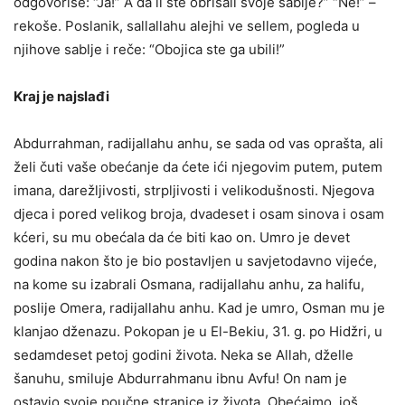
odgovoriše: “Ja!” A da li ste obrisali svoje sablje?” “Ne!” –
rekoše. Poslanik, sallallahu alejhi ve sellem, pogleda u
njihove sablje i reče: “Obojica ste ga ubili!”
Kraj je najslađi
Abdurrahman, radijallahu anhu, se sada od vas oprašta, ali
želi čuti vaše obećanje da ćete ići njegovim putem, putem
imana, darežljivosti, strpljivosti i velikodušnosti. Njegova
djeca i pored velikog broja, dvadeset i osam sinova i osam
kćeri, su mu obećala da će biti kao on. Umro je devet
godina nakon što je bio postavljen u savjetodavno vijeće,
na kome su izabrali Osmana, radijallahu anhu, za halifu,
poslije Omera, radijallahu anhu. Kad je umro, Osman mu je
klanjao dženazu. Pokopan je u El-Bekiu, 31. g. po Hidžri, u
sedamdeset petoj godini života. Neka se Allah, dželle
šanuhu, smiluje Abdurrahmanu ibnu Avfu! On nam je
ostavio svoje poučne stranice iz života. Obećajmo, još