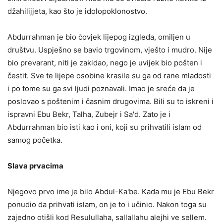
džahilijjeta, kao što je idolopoklonostvo.
Abdurrahman je bio čovjek lijepog izgleda, omiljen u
društvu. Uspješno se bavio trgovinom, vješto i mudro. Nije
bio prevarant, niti je zakidao, nego je uvijek bio pošten i
čestit. Sve te lijepe osobine krasile su ga od rane mladosti
i po tome su ga svi ljudi poznavali. Imao je sreće da je
poslovao s poštenim i časnim drugovima. Bili su to iskreni i
ispravni Ebu Bekr, Talha, Zubejr i Sa'd. Zato je i
Abdurrahman bio isti kao i oni, koji su prihvatili islam od
samog početka.
Slava prvacima
Njegovo prvo ime je bilo Abdul-Ka'be. Kada mu je Ebu Bekr
ponudio da prihvati islam, on je to i učinio. Nakon toga su
zajedno otišli kod Resulullaha, sallallahu alejhi ve sellem.