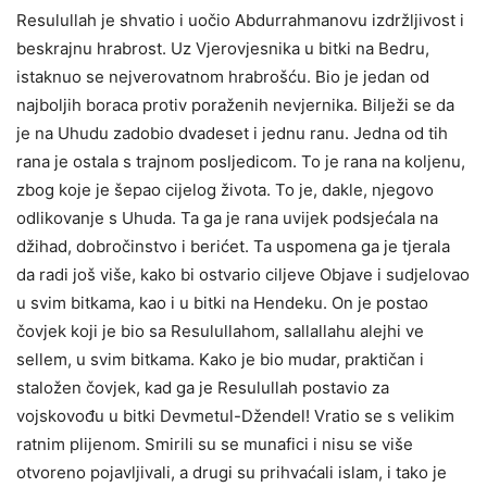
Resulullah je shvatio i uočio Abdurrahmanovu izdržljivost i
beskrajnu hrabrost. Uz Vjerovjesnika u bitki na Bedru,
istaknuo se nejverovatnom hrabrošću. Bio je jedan od
najboljih boraca protiv poraženih nevjernika. Bilježi se da
je na Uhudu zadobio dvadeset i jednu ranu. Jedna od tih
rana je ostala s trajnom posljedicom. To je rana na koljenu,
zbog koje je šepao cijelog života. To je, dakle, njegovo
odlikovanje s Uhuda. Ta ga je rana uvijek podsjećala na
džihad, dobročinstvo i berićet. Ta uspomena ga je tjerala
da radi još više, kako bi ostvario ciljeve Objave i sudjelovao
u svim bitkama, kao i u bitki na Hendeku. On je postao
čovjek koji je bio sa Resulullahom, sallallahu alejhi ve
sellem, u svim bitkama. Kako je bio mudar, praktičan i
staložen čovjek, kad ga je Resulullah postavio za
vojskovođu u bitki Devmetul-Džendel! Vratio se s velikim
ratnim plijenom. Smirili su se munafici i nisu se više
otvoreno pojavljivali, a drugi su prihvaćali islam, i tako je