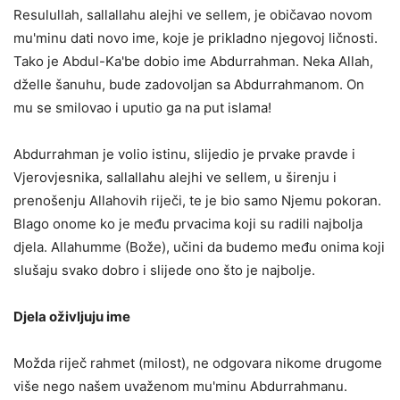
Resulullah, sallallahu alejhi ve sellem, je običavao novom
mu'minu dati novo ime, koje je prikladno njegovoj ličnosti.
Tako je Abdul-Ka'be dobio ime Abdurrahman. Neka Allah,
dželle šanuhu, bude zadovoljan sa Abdurrahmanom. On
mu se smilovao i uputio ga na put islama!
Abdurrahman je volio istinu, slijedio je prvake pravde i
Vjerovjesnika, sallallahu alejhi ve sellem, u širenju i
prenošenju Allahovih riječi, te je bio samo Njemu pokoran.
Blago onome ko je među prvacima koji su radili najbolja
djela. Allahumme (Bože), učini da budemo među onima koji
slušaju svako dobro i slijede ono što je najbolje.
Djela oživljuju ime
Možda riječ rahmet (milost), ne odgovara nikome drugome
više nego našem uvaženom mu'minu Abdurrahmanu.