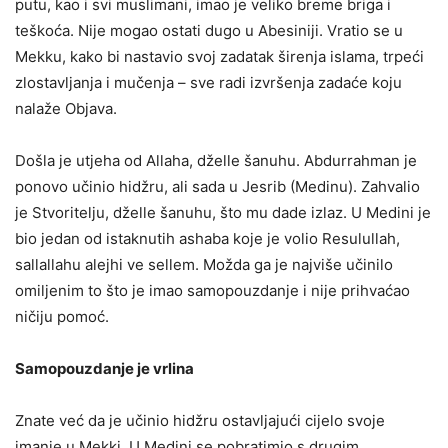
putu, kao i svi muslimani, imao je veliko breme briga i
teškoća. Nije mogao ostati dugo u Abesiniji. Vratio se u
Mekku, kako bi nastavio svoj zadatak širenja islama, trpeći
zlostavljanja i mučenja – sve radi izvršenja zadaće koju
nalaže Objava.
Došla je utjeha od Allaha, dželle šanuhu. Abdurrahman je
ponovo učinio hidžru, ali sada u Jesrib (Medinu). Zahvalio
je Stvoritelju, dželle šanuhu, što mu dade izlaz. U Medini je
bio jedan od istaknutih ashaba koje je volio Resulullah,
sallallahu alejhi ve sellem. Možda ga je najviše učinilo
omiljenim to što je imao samopouzdanje i nije prihvaćao
ničiju pomoć.
Samopouzdanje je vrlina
Znate već da je učinio hidžru ostavljajući cijelo svoje
imanje u Mekki. U Medini se pobratimio s drugim