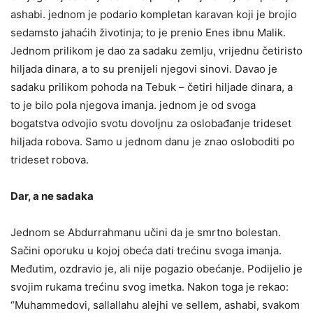
ashabi. jednom je podario kompletan karavan koji je brojio
sedamsto jahaćih životinja; to je prenio Enes ibnu Malik.
Jednom prilikom je dao za sadaku zemlju, vrijednu četiristo
hiljada dinara, a to su prenijeli njegovi sinovi. Davao je
sadaku prilikom pohoda na Tebuk – četiri hiljade dinara, a
to je bilo pola njegova imanja. jednom je od svoga
bogatstva odvojio svotu dovoljnu za oslobađanje trideset
hiljada robova. Samo u jednom danu je znao osloboditi po
trideset robova.
Dar, a ne sadaka
Jednom se Abdurrahmanu učini da je smrtno bolestan.
Sačini oporuku u kojoj obeća dati trećinu svoga imanja.
Međutim, ozdravio je, ali nije pogazio obećanje. Podijelio je
svojim rukama trećinu svog imetka. Nakon toga je rekao:
“Muhammedovi, sallallahu alejhi ve sellem, ashabi, svakom