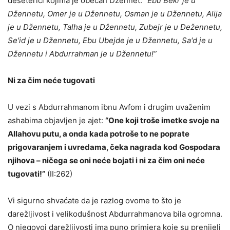
deseterici kojima je obećan Džennet:
“Ebu Bekr je u
Džennetu, Omer je u Džennetu, Osman je u Džennetu, Alija
je u Džennetu, Talha je u Džennetu, Zubejr je u Dežennetu,
Se'id je u Džennetu, Ebu Ubejde je u Džennetu, Sa'd je u
Džennetu i Abdurrahman je u Džennetu!”
Ni za čim neće tugovati
U vezi s Abdurrahmanom ibnu Avfom i drugim uvaženim
ashabima objavljen je ajet:
“One koji troše imetke svoje na
Allahovu putu, a onda kada potroše to ne poprate
prigovaranjem i uvredama, čeka nagrada kod Gospodara
njihova – ničega se oni neće bojati i ni za čim oni neće
tugovati!”
(II:262)
Vi sigurno shvaćate da je razlog ovome to što je
darežljivost i velikodušnost Abdurrahmanova bila ogromna.
O njegovoj darežljivosti ima puno primjera koje su prenijeli