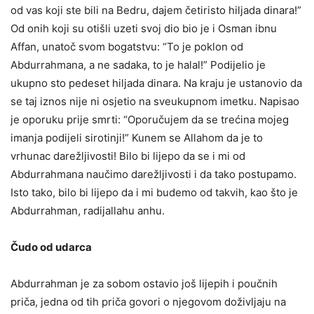
od vas koji ste bili na Bedru, dajem četiristo hiljada dinara!”
Od onih koji su otišli uzeti svoj dio bio je i Osman ibnu
Affan, unatoč svom bogatstvu: “To je poklon od
Abdurrahmana, a ne sadaka, to je halal!” Podijelio je
ukupno sto pedeset hiljada dinara. Na kraju je ustanovio da
se taj iznos nije ni osjetio na sveukupnom imetku. Napisao
je oporuku prije smrti: “Oporučujem da se trećina mojeg
imanja podijeli sirotinji!” Kunem se Allahom da je to
vrhunac darežljivosti! Bilo bi lijepo da se i mi od
Abdurrahmana naučimo darežljivosti i da tako postupamo.
Isto tako, bilo bi lijepo da i mi budemo od takvih, kao što je
Abdurrahman, radijallahu anhu.
Čudo od udarca
Abdurrahman je za sobom ostavio još lijepih i poučnih
priča, jedna od tih priča govori o njegovom doživljaju na