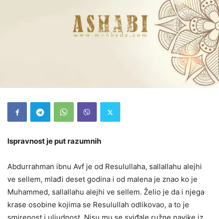
Ispravnost je put razumnih
Abdurrahman ibnu Avf je od Resulullaha, sallallahu alejhi
ve sellem, mlađi deset godina i od malena je znao ko je
Muhammed, sallallahu alejhi ve sellem. Želio je da i njega
krase osobine kojima se Resulullah odlikovao, a to je
smirenost i uljudnost. Nisu mu se sviđale ružne navike iz