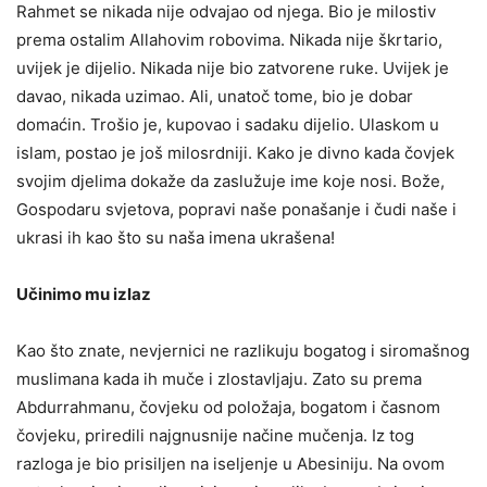
Rahmet se nikada nije odvajao od njega. Bio je milostiv
prema ostalim Allahovim robovima. Nikada nije škrtario,
uvijek je dijelio. Nikada nije bio zatvorene ruke. Uvijek je
davao, nikada uzimao. Ali, unatoč tome, bio je dobar
domaćin. Trošio je, kupovao i sadaku dijelio. Ulaskom u
islam, postao je još milosrdniji. Kako je divno kada čovjek
svojim djelima dokaže da zaslužuje ime koje nosi. Bože,
Gospodaru svjetova, popravi naše ponašanje i čudi naše i
ukrasi ih kao što su naša imena ukrašena!
Učinimo mu izlaz
Kao što znate, nevjernici ne razlikuju bogatog i siromašnog
muslimana kada ih muče i zlostavljaju. Zato su prema
Abdurrahmanu, čovjeku od položaja, bogatom i časnom
čovjeku, priredili najgnusnije načine mučenja. Iz tog
razloga je bio prisiljen na iseljenje u Abesiniju. Na ovom