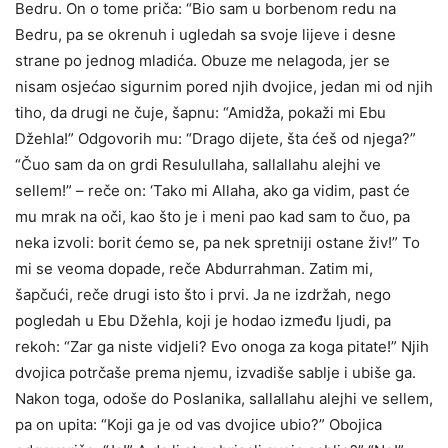
Bedru. On o tome priča: “Bio sam u borbenom redu na
Bedru, pa se okrenuh i ugledah sa svoje lijeve i desne
strane po jednog mladića. Obuze me nelagoda, jer se
nisam osjećao sigurnim pored njih dvojice, jedan mi od njih
tiho, da drugi ne čuje, šapnu: “Amidža, pokaži mi Ebu
Džehla!” Odgovorih mu: “Drago dijete, šta ćeš od njega?”
“Čuo sam da on grdi Resulullaha, sallallahu alejhi ve
sellem!” – reče on: ‘Tako mi Allaha, ako ga vidim, past će
mu mrak na oči, kao što je i meni pao kad sam to čuo, pa
neka izvoli: borit ćemo se, pa nek spretniji ostane živ!” To
mi se veoma dopade, reče Abdurrahman. Zatim mi,
šapčući, reče drugi isto što i prvi. Ja ne izdržah, nego
pogledah u Ebu Džehla, koji je hodao između ljudi, pa
rekoh: “Zar ga niste vidjeli? Evo onoga za koga pitate!” Njih
dvojica potrčaše prema njemu, izvadiše sablje i ubiše ga.
Nakon toga, odoše do Poslanika, sallallahu alejhi ve sellem,
pa on upita: “Koji ga je od vas dvojice ubio?” Obojica