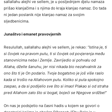
sallallahu alejhi ve sellem, je u posljednjem djelu namaza
prišao klanjačima i s njima do kraja klanjao namaz. Do tada
ni jedan poslanik nije klanjao namaz za svojim
sljedbenicima.
Junaštvo i emanet pravovjernih
Resulullah, sallallahu alejhi ve sellem, je rekao:
“Istina je, ti
si čovjek na pravom putu, ti si čovjek od povjerenja me
đ
u
stanovnicima neba i Zemlje. Zavrijedio si pohvalu od
Allaha, dželle šanuhu, jer nisi nikada bio nezahvalnik za
ono što ti je On podario. Tvoje bogatstvo je još više raslo
kada si trošio na Allahovom putu. Koliko si puta spokojno
zaspao, a da si podijelio sve što si imao! Plakao si od straha
pred Allahom zato što si bogat, bojeći se Njegove srdžbe!”
On nas je podsjetio na časni hadis u kojem se govori o