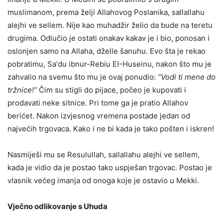
muslimanom, prema želji Allahovog Poslanika, sallallahu
alejhi ve sellem. Nije kao muhadžir želio da bude na teretu
drugima. Odlučio je ostati onakav kakav je i bio, ponosan i
oslonjen samo na Allaha, dželle šanuhu. Evo šta je rekao
pobratimu, Sa'du ibnur-Rebiu EI-Huseinu, nakon što mu je
zahvalio na svemu što mu je ovaj ponudio:
“Vodi ti mene do
tržnice!”
Čim su stigli do pijace, počeo je kupovati i
prodavati neke sitnice. Pri tome ga je pratio Allahov
berićet. Nakon izvjesnog vremena postade jedan od
najvećih trgovaca. Kako i ne bi kada je tako pošten i iskren!
Nasmiješi mu se Resulullah, sallallahu alejhi ve sellem,
kada je vidio da je postao tako uspješan trgovac. Postao je
vlasnik većeg imanja od onoga koje je ostavio u Mekki.
Vječno odlikovanje s Uhuda