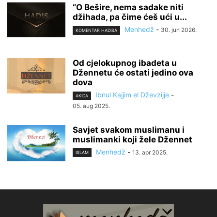
“O Bešire, nema sadake niti
džihada, pa čime ćeš ući u...
Menhedž
-
30. jun 2026.
KOMENTAR HADISA
Od cjelokupnog ibadeta u
Džennetu će ostati jedino ova
dova
Ibnul Kajjim el Dževzijje
-
AKIDA
05. aug 2025.
Savjet svakom muslimanu i
muslimanki koji žele Džennet
Menhedž
-
13. apr 2025.
ISLAM