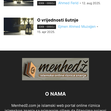
Ahmed Ferid
-
12. aug 2025.
EDEB - ODGOJ
O vrijednosti šutnje
Ejmen Ahmed Muzejjen
-
EDEB - ODGOJ
15. apr 2025.
O NAMA
Menhedž.com je islamski web portal online riznica
islamskog znanja sa primarnim ciljem da čitaocima pojasni