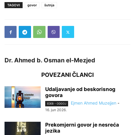
TAGOVI
govor
šutnja
Dr. Ahmed b. Osman el-Mezjed
POVEZANI ČLANCI
Udaljavanje od beskorisnog
govora
Ejmen Ahmed Muzejjen
-
EDEB - ODGOJ
16. jun 2026.
Prekomjerni govor je nesreća
jezika