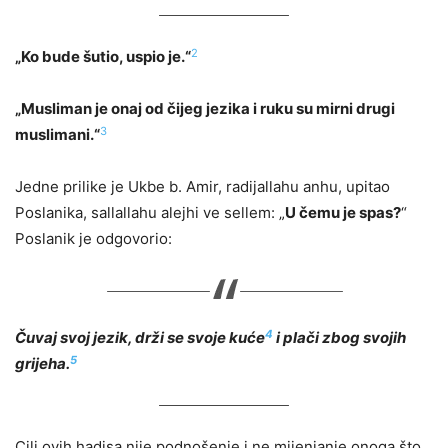
2
„Ko bude šutio, uspio je.“
„Musliman je onaj od čijeg jezika i ruku su mirni drugi
3
muslimani.“
Jedne prilike je Ukbe b. Amir, radijallahu anhu, upitao
Poslanika, sallallahu alejhi ve sellem: „
U čemu je spas?
“
Poslanik je odgovorio:
4
Čuvaj svoj jezik, drži se svoje kuće
i plači zbog svojih
5
grijeha.
Cilj ovih hadisa nije podnošenje i ne mijenjanje onoga što