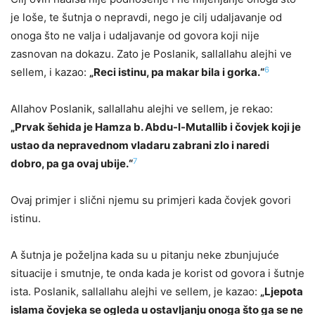
je loše, te šutnja o nepravdi, nego je cilj udaljavanje od
onoga što ne valja i udaljavanje od govora koji nije
zasnovan na dokazu. Zato je Poslanik, sallallahu alejhi ve
6
sellem, i kazao:
„Reci istinu, pa makar bila i gorka.“
Allahov Poslanik, sallallahu alejhi ve sellem, je rekao:
„Prvak šehida je Hamza b. Abdu-l-Mutallib i čovjek koji je
ustao da nepravednom vladaru zabrani zlo i naredi
7
dobro, pa ga ovaj ubije.“
Ovaj primjer i slični njemu su primjeri kada čovjek govori
istinu.
A šutnja je poželjna kada su u pitanju neke zbunjujuće
situacije i smutnje, te onda kada je korist od govora i šutnje
ista. Poslanik, sallallahu alejhi ve sellem, je kazao:
„Ljepota
islama čovjeka se ogleda u ostavljanju onoga što ga se ne