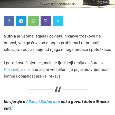
Šutnja
je veoma lagana i čovjeku nikakve troškove ne
donosi, već ga čuva od mnogih problema i neprijatnih
situacija, i odstranjuje od njega mnoge nedaće i poteškoće.
I pored ove činjenice, malo je ljudi koji umiju da šute, a
Poslanik
, sallallahu alejhi ve sellem, je pojasnio vrijednost
šutnje i opasnost jezika, rekavši:
Ko vjeruje u
Allaha
i
Sudnji dan
neka govori dobro ili neka
1
šuti.