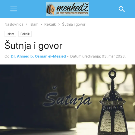
Naslovnica
Islam
Rekaik
Šutnja i govor
Islam
Rekaik
Šutnja i govor
Od
Dr. Ahmed b. Osman el-Mezjed
-
Datum uređivanja: 03. mar 2023.