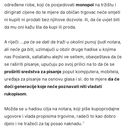
određene robe, koji će posjedovati
monopol
na tržištu i
dirigirati cijene do te mjere da običan trgovac neće smjeti
ni kupiti ni prodati bez njihove dozvole. Ili, da će uvjet biti
da mu oni kažu šta da kupi ili proda.
A riječi:
…pa će se dati da traži u okolini punoj ljudi notara,
ali neće ga biti,
uzimajući u obzir druge hadise u kojima
nas Poslanik, sallallahu alejhi ve sellem, obavještava da će
se raširiti pisanje, upućuju po svoj prilici na to da će se
proširiti sredstva za pisanje
poput kompjutera, mobitela,
uređaja za pisanje na osnovu glasa i sl. do te mjere
da će
doći generacije koje neće poznavati niti vladati
rukopisom
.
Možda se u hadisu cilja na notara, koji piše kupoprodajne
ugovore i vlada propisima trgovine, radeći to kao dobro
3
djelo i ne tražeći za taj posao naknadu.