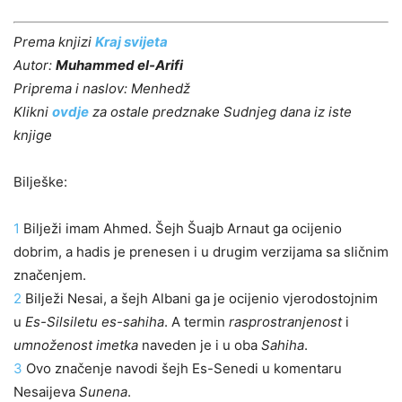
Prema knjizi
Kraj svijeta
Autor:
Muhammed el-Arifi
Priprema i naslov: Menhedž
Klikni
ovdje
za ostale predznake Sudnjeg dana iz iste
knjige
Bilješke:
1
Bilježi imam Ahmed. Šejh Šuajb Arnaut ga ocijenio
dobrim, a hadis je prenesen i u drugim verzijama sa sličnim
značenjem.
2
Bilježi Nesai, a šejh Albani ga je ocijenio vjerodostojnim
u
Es-Silsiletu es-sahiha
. A termin
rasprostranjenost
i
umnoženost imetka
naveden je i u oba
Sahiha
.
3
Ovo značenje navodi šejh Es-Senedi u komentaru
Nesaijeva
Sunena
.