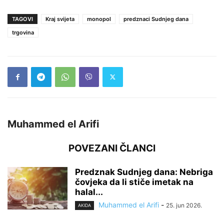
TAGOVI
Kraj svijeta
monopol
predznaci Sudnjeg dana
trgovina
Muhammed el Arifi
POVEZANI ČLANCI
Predznak Sudnjeg dana: Nebriga
čovjeka da li stiče imetak na
halal...
Muhammed el Arifi
-
25. jun 2026.
AKIDA