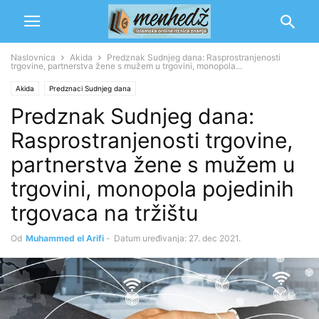
Naslovnica
Akida
Predznak Sudnjeg dana: Rasprostranjenosti
trgovine, partnerstva žene s mužem u trgovini, monopola...
Akida
Predznaci Sudnjeg dana
Predznak Sudnjeg dana:
Rasprostranjenosti trgovine,
partnerstva žene s mužem u
trgovini, monopola pojedinih
trgovaca na tržištu
Od
Muhammed el Arifi
-
Datum uređivanja: 27. dec 2021.