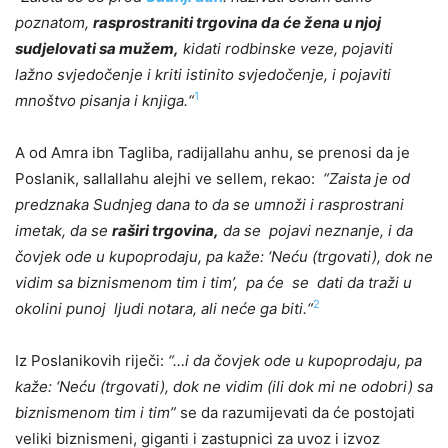
poznatom,
rasprostraniti trgovina da će žena u njoj
sudjelovati sa mužem,
kidati rodbinske veze, pojaviti
lažno svjedočenje i kriti istinito svjedočenje, i pojaviti
1
mnoštvo pisanja i knjiga.“
A od Amra ibn Tagliba, radijallahu anhu, se prenosi da je
Poslanik, sallallahu alejhi ve sellem, rekao:
“Zaista je od
predznaka Sudnjeg dana to da se umnoži i rasprostrani
imetak, da se
raširi trgovina,
da se pojavi neznanje, i da
čovjek ode u kupoprodaju, pa kaže: ‘Neću (trgovati), dok ne
vidim sa biznismenom tim i tim’, pa će se dati da traži u
2
okolini punoj ljudi notara, ali neće ga biti.“
Iz Poslanikovih riječi:
“…i da čovjek ode u kupoprodaju, pa
kaže: ‘Neću (trgovati), dok ne vidim (ili dok mi ne odobri) sa
biznismenom tim i tim”
se da razumijevati da će postojati
veliki biznismeni, giganti i zastupnici za uvoz i izvoz