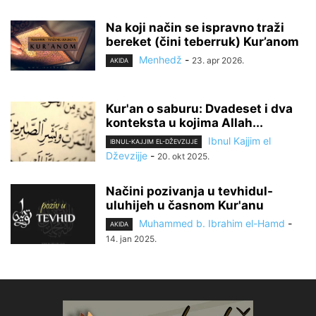
Na koji način se ispravno traži
bereket (čini teberruk) Kur’anom
Menhedž
-
23. apr 2026.
AKIDA
Kur'an o saburu: Dvadeset i dva
konteksta u kojima Allah...
Ibnul Kajjim el
IBNUL-KAJJIM EL-DŽEVZIJJE
Dževzijje
-
20. okt 2025.
Načini pozivanja u tevhidul-
uluhijeh u časnom Kur'anu
Muhammed b. Ibrahim el-Hamd
-
AKIDA
14. jan 2025.