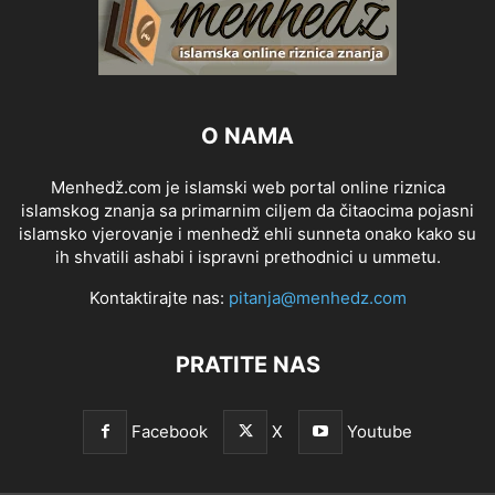
O NAMA
Menhedž.com je islamski web portal online riznica
islamskog znanja sa primarnim ciljem da čitaocima pojasni
islamsko vjerovanje i menhedž ehli sunneta onako kako su
ih shvatili ashabi i ispravni prethodnici u ummetu.
Kontaktirajte nas:
pitanja@menhedz.com
PRATITE NAS
Facebook
X
Youtube