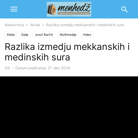
Naslovnica
Akida
Razlika izmedju mekkanskih i medinskih sura
Akida
Daije
Jusuf Barčić
Multimedija
Video
Razlika izmedju mekkanskih i
medinskih sura
Od
-
Datum uređivanja: 27. dec 2019.