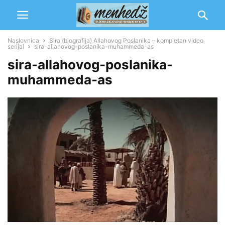
Naslovnica
Sira (biografija) Allahovog Poslanika – kompletan video
serijal
sira-allahovog-poslanika-muhammeda-as
sira-allahovog-poslanika-
muhammeda-as