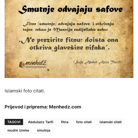
Islamski foto citati.
Prijevod i priprema: Menhedz.com
TAGOVI
Abdulaziz Tarifi
fitna
foto citati
islamski citati
mudre izreke
smutnja