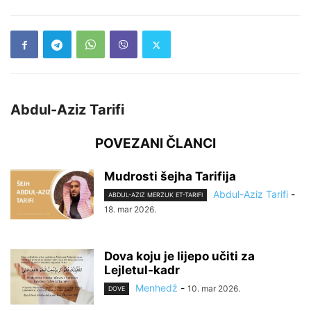
Abdul-Aziz Tarifi
POVEZANI ČLANCI
Mudrosti šejha Tarifija
Abdul-Aziz Tarifi
-
ABDUL-AZIZ MERZUK ET-TARIFI
18. mar 2026.
Dova koju je lijepo učiti za
Lejletul-kadr
Menhedž
-
10. mar 2026.
DOVE