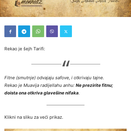
Rekao je šejh Tarifi:
Fitne (smutnje) odvajaju safove, i otkrivaju tajne.
Rekao je Muavija radijellahu anhu:
Ne prezirite fitnu;
doista ona otkriva glavešine nifaka
.
Klikni na sliku za veći prikaz.