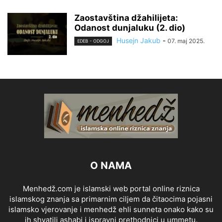
Zaostavština džahilijeta:
Odanost dunjaluku (2. dio)
Husejn Jakub
-
07. maj 2025.
EDEB - ODGOJ
O NAMA
Menhedž.com je islamski web portal online riznica
islamskog znanja sa primarnim ciljem da čitaocima pojasni
islamsko vjerovanje i menhedž ehli sunneta onako kako su
ih shvatili ashabi i ispravni prethodnici u ummetu.