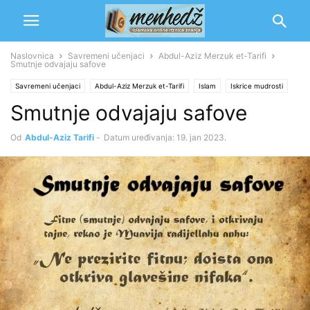
Naslovnica
Savremeni učenjaci
Abdul-Aziz Merzuk et-Tarifi
Smutnje odvajaju safove
Savremeni učenjaci
Abdul-Aziz Merzuk et-Tarifi
Islam
Iskrice mudrosti
Smutnje odvajaju safove
Od
Abdul-Aziz Tarifi
-
Datum uređivanja: 19. jan 2023.