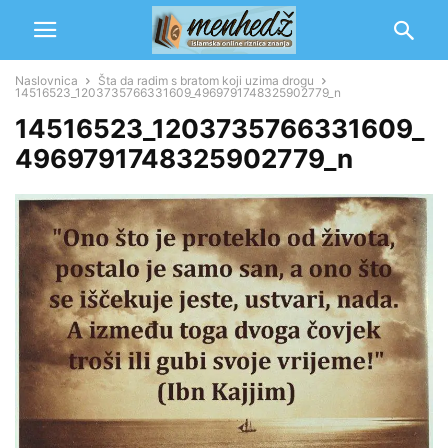
Naslovnica
Šta da radim s bratom koji uzima drogu
14516523_1203735766331609_4969791748325902779_n
14516523_1203735766331609_
4969791748325902779_n