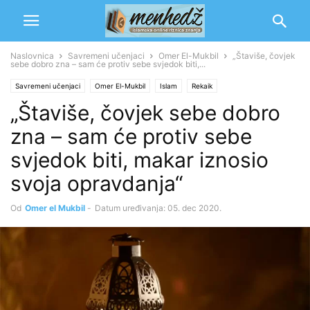
Naslovnica
Savremeni učenjaci
Omer El-Mukbil
„Štaviše, čovjek
sebe dobro zna – sam će protiv sebe svjedok biti,...
Savremeni učenjaci
Omer El-Mukbil
Islam
Rekaik
„Štaviše, čovjek sebe dobro
zna – sam će protiv sebe
svjedok biti, makar iznosio
svoja opravdanja“
Od
Omer el Mukbil
-
Datum uređivanja: 05. dec 2020.