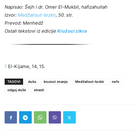
Napisao: Šejh i dr. Omer El-Mukbil, hafizahullah
Izvor:
Medžalisut-tezkir
, 50. str.
Prevod: Menhedž
Ostali tekstovi iz edicije
Kružoci zikra
1
El-Kijame, 14, 15.
TAGOVI
duša
kruzoci znanja
Medžalisut-tezkir
nefs
odgoj duše
strasti