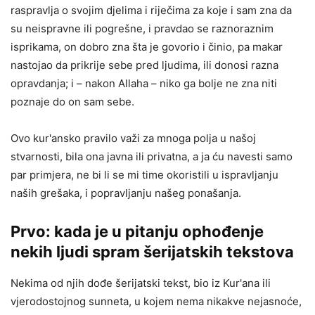
raspravlja o svojim djelima i riječima za koje i sam zna da
su neispravne ili pogrešne, i pravdao se raznoraznim
isprikama, on dobro zna šta je govorio i činio, pa makar
nastojao da prikrije sebe pred ljudima, ili donosi razna
opravdanja; i – nakon Allaha – niko ga bolje ne zna niti
poznaje do on sam sebe.
Ovo kur'ansko pravilo važi za mnoga polja u našoj
stvarnosti, bila ona javna ili privatna, a ja ću navesti samo
par primjera, ne bi li se mi time okoristili u ispravljanju
naših grešaka, i popravljanju našeg ponašanja.
Prvo: kada je u pitanju ophođenje
nekih ljudi spram šerijatskih tekstova
Nekima od njih dođe šerijatski tekst, bio iz Kur'ana ili
vjerodostojnog sunneta, u kojem nema nikakve nejasnoće,