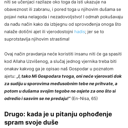
niti se učenjaci razilaze oko toga da isti ukazuje na
obaveznost ili zabranu, i pored toga u njihovim dušama se
pojavi neka nelagoda i nezadovoljstvo! I odmah pokušavaju
da nađu način kako da izbjegnu od sprovođenja onoga što
nalaže dotični ajet ili vjerodostojni
hadis
;
jer se to
suprotstavlja njihovim strastima
!
Ovaj način pravdanja neće koristiti insanu niti će ga spasiti
kod Allaha Uzvišenog, a slučaj jednog vjernika treba biti
onakav kakvog ga je opisao naš Gospodar u poznatom
ajetu:
„I, tako Mi Gospodara tvoga, oni neće vjerovati dok
za sudiju u sporovima međusobnim tebe ne prihvate, a
potom u dušama svojim tegobe ne osjete za ono što si
odredio i sasvim se ne predaju!“
(En-Nisa, 65)
Drugo: kada je u pitanju ophođenje
spram svoje duše