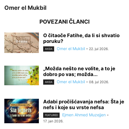
Omer el Mukbil
POVEZANI ČLANCI
O čitaoče Fatihe, da li si shvatio
poruku?
Omer el Mukbil
-
22. jul 2026.
AKIDA
„Možda nešto ne volite, a to je
dobro po vas; možda...
Omer el Mukbil
-
08. jul 2026.
AKIDA
Adabi pročišćavanja nefsa: Šta je
nefs i koje su vrste nefsa
Ejmen Ahmed Muzejjen
-
FEATURED
17. jan 2026.