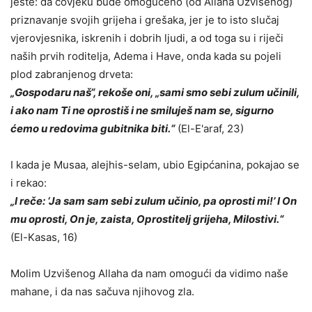
jeste: da čovjeku bude omogućeno (od Allaha Uzvišenog)
priznavanje svojih grijeha i grešaka, jer je to isto slučaj
vjerovjesnika, iskrenih i dobrih ljudi, a od toga su i riječi
naših prvih roditelja, Adema i Have, onda kada su pojeli
plod zabranjenog drveta:
„Gospodaru naš“, rekoše oni, „sami smo sebi zulum učinili,
i ako nam Ti ne oprostiš i ne smiluješ nam se, sigurno
ćemo u redovima gubitnika biti.“
(El-E'araf, 23)
I kada je Musaa, alejhis-selam, ubio Egipćanina, pokajao se
i rekao:
„l reče: ‘Ja sam sam sebi zulum učinio, pa oprosti mi!’ I On
mu oprosti, On je, zaista, Oprostitelj grijeha, Milostivi.“
(El-Kasas, 16)
Molim Uzvišenog Allaha da nam omogući da vidimo naše
mahane, i da nas sačuva njihovog zla.