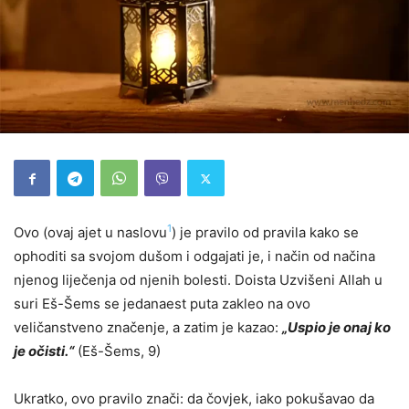
1
Ovo (ovaj ajet u naslovu
) je pravilo od pravila kako se
ophoditi sa svojom dušom i odgajati je, i način od načina
njenog liječenja od njenih bolesti. Doista Uzvišeni Allah u
suri Eš-Šems se jedanaest puta zakleo na ovo
veličanstveno značenje, a zatim je kazao:
„Uspio je onaj ko
je očisti.“
(Eš-Šems, 9)
Ukratko, ovo pravilo znači: da čovjek, iako pokušavao da