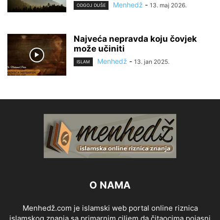
Menhedž
-
13. maj 2026.
ODGOJ DUŠE
Najveća nepravda koju čovjek
može učiniti
Menhedž
-
13. jan 2025.
ISLAM
O NAMA
Menhedž.com je islamski web portal online riznica
islamskog znanja sa primarnim ciljem da čitaocima pojasni