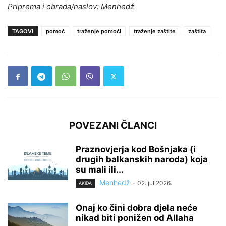
Priprema i obrada/naslov: Menhedž
TAGOVI
pomoć
traženje pomoći
traženje zaštite
zaštita
POVEZANI ČLANCI
Praznovjerja kod Bošnjaka (i
drugih balkanskih naroda) koja
su mali ili...
Menhedž
-
02. jul 2026.
AKIDA
Onaj ko čini dobra djela neće
nikad biti ponižen od Allaha