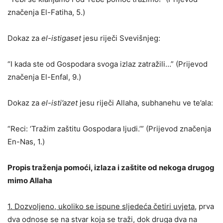
značenja El-Fatiha, 5.)
Dokaz za
el-istigaset
jesu riječi Svevišnjeg:
“I kada ste od Gospodara svoga izlaz zatražili…” (Prijevod
značenja El-Enfal, 9.)
Dokaz za
el-isti’azet
jesu riječi Allaha, subhanehu ve te’ala:
“Reci: ‘Tražim zaštitu Gospodara ljudi.’” (Prijevod značenja
En-Nas, 1.)
Propis traženja pomoći, izlaza i zaštite od nekoga drugog
mimo Allaha
1. Dozvoljeno, ukoliko se ispune sljedeća četiri uvjeta
, prva
dva odnose se na stvar koja se traži, dok druga dva na