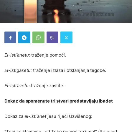
El-isti’anetu:
traženje pomoći.
El-istigasetu:
traženje izlaza i otklanjanja tegobe.
El-isti’azetu:
traženje zaštite.
Dokaz da spomenute tri stvari predstavljaju ibadet
Dokaz za
el-isti’anet
jesu riječi Uzvišenog:
“Tebi se klanjamo i od Tebe pomoć tražimo!” (Prijevod