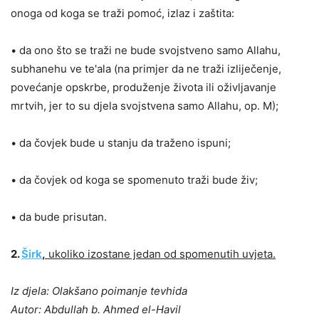
onoga od koga se traži pomoć, izlaz i zaštita:
• da ono što se traži ne bude svojstveno samo Allahu,
subhanehu ve te'ala (na primjer da ne traži izliječenje,
povećanje opskrbe, produženje života ili oživljavanje
mrtvih, jer to su djela svojstvena samo Allahu, op. M);
• da čovjek bude u stanju da traženo ispuni;
• da čovjek od koga se spomenuto traži bude živ;
• da bude prisutan.
2.
Širk
,
ukoliko izostane jedan od spomenutih uvjeta.
Iz djela: Olakšano poimanje tevhida
Autor: Abdullah b. Ahmed el-Havil