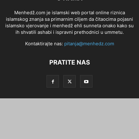
Menhedž.com je islamski web portal online riznica
islamskog znanja sa primarnim ciljem da čitaocima pojasni
islamsko vjerovanje i menhedž ehli sunneta onako kako su
ih shvatili ashabi i ispravni prethodnici u ummetu.
Kontaktirajte nas:
pitanja@menhedz.com
PRATITE NAS