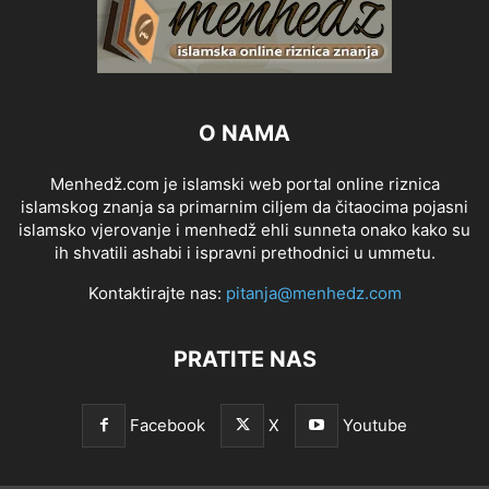
O NAMA
Menhedž.com je islamski web portal online riznica
islamskog znanja sa primarnim ciljem da čitaocima pojasni
islamsko vjerovanje i menhedž ehli sunneta onako kako su
ih shvatili ashabi i ispravni prethodnici u ummetu.
Kontaktirajte nas:
pitanja@menhedz.com
PRATITE NAS
Facebook
X
Youtube