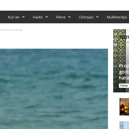
Kur'an
Hadis
Fetve
Učenjaci
Multimedija
isticka-putovanja
NOV
Prop
gozb
har
Fetve