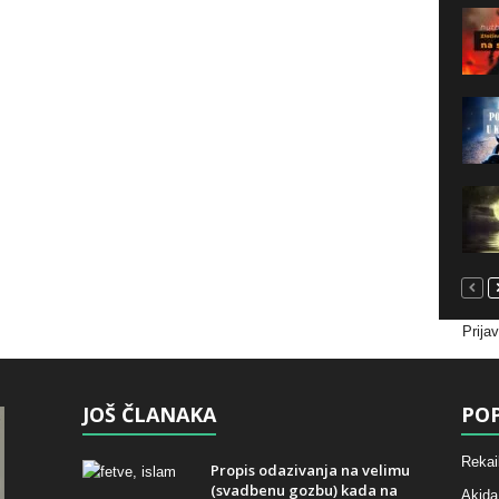
Prija
JOŠ ČLANAKA
POP
Rekai
Propis odazivanja na velimu
(svadbenu gozbu) kada na
Akida