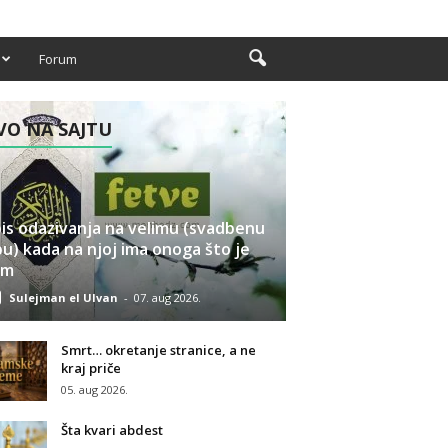
Forum
O NA SAJTU
is odazivanja na velimu (svadbenu
u) kada na njoj ima onoga što je
am
Sulejman el Ulvan
-
07. aug 2026.
Smrt… okretanje stranice, a ne
kraj priče
05. aug 2026.
Šta kvari abdest