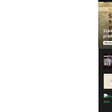
ČITA
Sta 
prib
Akida