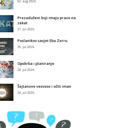
02. aug 2026.
Prezaduženi koji imaju pravo na
zekat
31. jul 2026.
Poslanikov savjet Ebu Zerru
30. jul 2026.
Opskrba i planiranje
28. jul 2026.
Šejtanove vesvese i očiti iman
26. jul 2026.