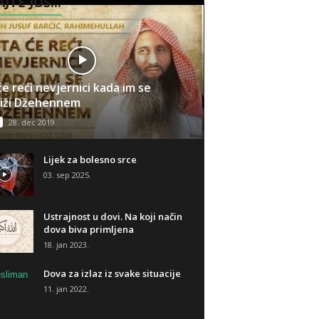
JTE JOŠ...
će reći nevjernici kada im se
liži Džehennem
28. dec 2019.
Lijek za bolesno srce
03. sep 2025.
Ustrajnost u dovi. Na koji način
dova biva primljena
18. jan 2023.
Dova za izlaz iz svake situacije
11. jan 2022.