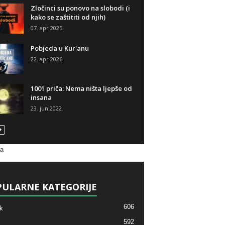
Zločinci su ponovo na slobodi (i
kako se zaštititi od njih)
07. apr 2025.
Pobjeda u Kur'anu
22. apr 2026.
1001 priča: Nema ništa ljepše od
insana
23. jun 2022.
va
ULARNE KATEGORIJE
606
k
592