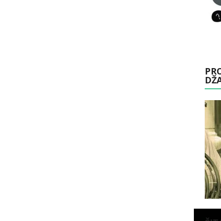
PRO
DŽ