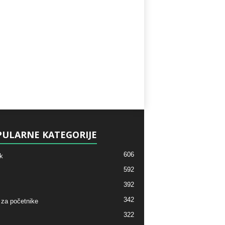
ULARNE KATEGORIJE
606
k
592
392
342
 za početnike
322