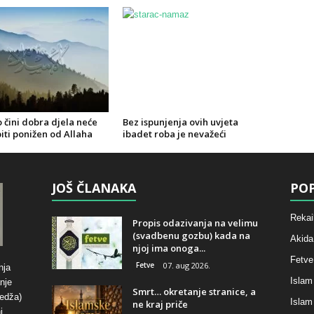
 čini dobra djela neće
Bez ispunjenja ovih uvjeta
iti ponižen od Allaha
ibadet roba je nevažeći
JOŠ ČLANAKA
POP
Rekai
Propis odazivanja na velimu
(svadbenu gozbu) kada na
Akida
njoj ima onoga...
Fetve
Fetve
07. aug 2026.
nja
Islam
nje
Smrt… okretanje stranice, a
hedža)
Islam
ne kraj priče
i