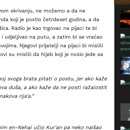
ovom skrivanju, ne možemo a da ne
a koji je postio četrdeset godina, a da
ica. Radio je kao trgovac na pijaci te bi
 udjeljivao na putu, a zatim bi se vraćao
vojima. Njegovi prijatelji na pijaci bi mislili
ovi su mislili da hljeb koji je nosio jede sa
j svoga brata pitati o postu, jer ako kaže
va duša, a ako kaže da ne posti ražalostit
nakova rija'a.”
him en-Nehai učio Kur'an pa neko naišao