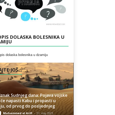
PIS DOLASKA BOLESNIKA U
AMIJU
JTE JOŠ...
znak Sudnjeg dana: Pojava vojske
 će napasti Kabu i propasti u
ju, od prvog do posljednjeg
Muhammed el Arifi
-
31. maj 2023.