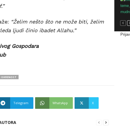
.”
aže:
“Želim nešto što ne može biti, želim
eda ljudi činio ibadet Allahu.”
Prija
tivog Gospodara
ub
ISKRENOST
Telegram
WhatsApp
X
 AUTORA