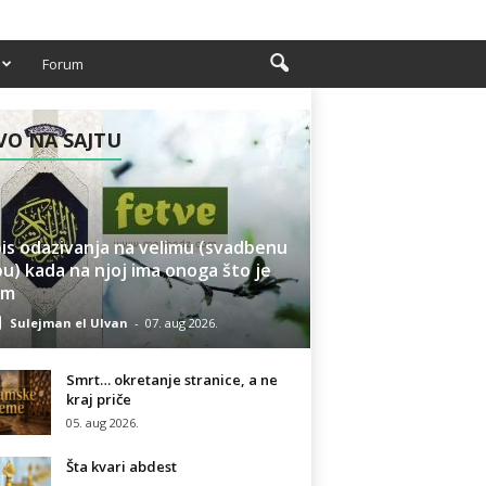
Forum
O NA SAJTU
is odazivanja na velimu (svadbenu
u) kada na njoj ima onoga što je
am
Sulejman el Ulvan
-
07. aug 2026.
Smrt… okretanje stranice, a ne
kraj priče
05. aug 2026.
Šta kvari abdest