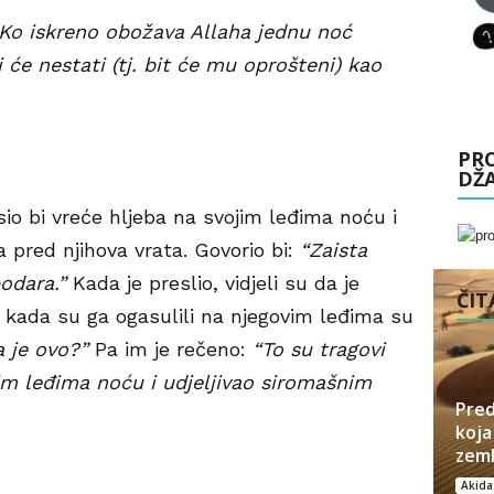
Ko iskreno obožava Allaha jednu noć
i će nestati (tj. bit će mu oprošteni)
kao
PRO
DŽ
sio bi vreće hljeba na svojim leđima noću i
ma pred njihova vrata. Govorio bi:
“Zaista
odara.”
Kada je preslio, vidjeli su da je
ČITA
A kada su ga ogasulili na njegovim leđima su
a je ovo?”
Pa im je rečeno:
“To su tragovi
im leđima noću i udjeljivao siromašnim
Pred
koja
zeml
Akida