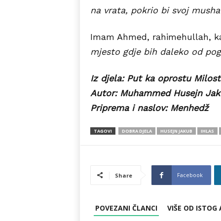
na vrata, pokrio bi svoj mushaf
Imam Ahmed, rahimehullah, k
mjesto gdje bih daleko od pogl
Iz djela: Put ka oprostu Milos
Autor: Muhammed Husejn Jak
Priprema i naslov: Menhedž
TAGOVI
DOBRA DJELA
HUSEJN JAKUB
IHLAS
Facebook
Share
POVEZANI ČLANCI
VIŠE OD ISTOG