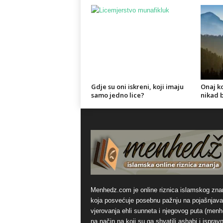
Gdje su oni iskreni, koji imaju
Onaj ko
samo jedno lice?
nikad b
Menhedz.com je online riznica islamskog zna
koja posvećuje posebnu pažnju na pojašnjava
vjerovanja ehli sunneta i njegovog puta (men
na način na koji su ga shvatili ashabi i ispravn