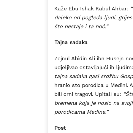
Kaže Ebu Ishak Kabul Ahbar:
“
daleko od pogleda ljudi, grijes
što nestaje i ta noć.”
Tajna sadaka
Zejnul Abidin Ali ibn Husejn no
udjeljivao ostavljajući ih ljudi
tajna sadaka gasi srdžbu Gosp
hranio sto porodica u Medini. 
bili crni tragovi. Upitali su:
“Št
bremena koja je nosio na svoj
porodicama Medine.”
Post