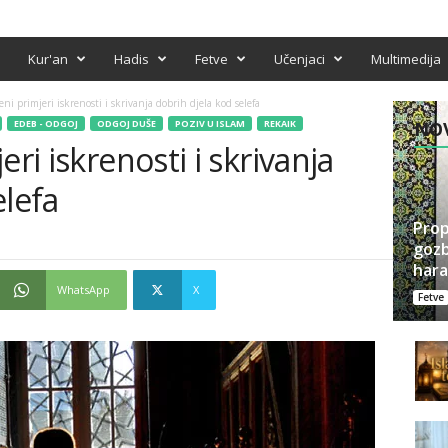
Kur'an
Hadis
Fetve
Učenjaci
Multimedija
eni primjeri iskrenosti i skrivanja dobrih djela kod selefa
EDEB - ODGOJ
ODGOJ DUŠE
POZIV U ISLAM
REKAIK
NOV
eri iskrenosti i skrivanja
elefa
Prop
gozb
har
WhatsApp
X
Fetve