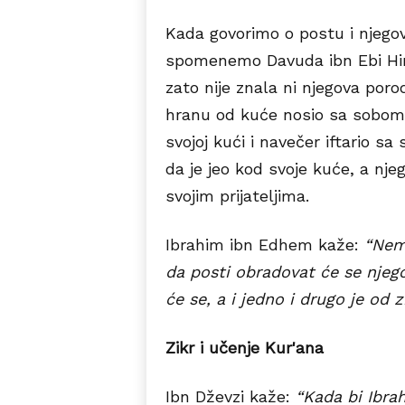
Kada govorimo o postu i njeg
spomenemo Davuda ibn Ebi Hind
zato nije znala ni njegova porod
hranu od kuće nosio sa sobom i
svojoj kući i navečer iftario sa s
da je jeo kod svoje kuće, a njeg
svojim prijateljima.
Ibrahim ibn Edhem kaže:
“Nemo
da posti obradovat će se njego
će se, a i jedno i drugo je od z
Zikr i učenje Kur'ana
Ibn Dževzi kaže:
“Kada bi Ibra