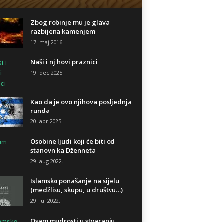
Zbog robinje mu je glava
razbijena kamenjem
17. maj 2016.
Naši i njihovi praznici
19. dec 2025.
Kao da je ovo njihova posljednja
runda
20. apr 2025.
Osobine ljudi koji će biti od
stanovnika Dženneta
29. aug 2022.
Islamsko ponašanje na sijelu
(medžlisu, skupu, u društvu…)
29. jul 2022.
Osam mudrosti u stvaranju