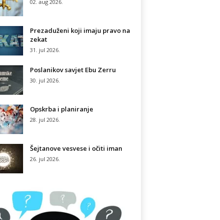
02. aug 2026.
Prezaduženi koji imaju pravo na
zekat
31. jul 2026.
Poslanikov savjet Ebu Zerru
30. jul 2026.
Opskrba i planiranje
28. jul 2026.
Šejtanove vesvese i očiti iman
26. jul 2026.