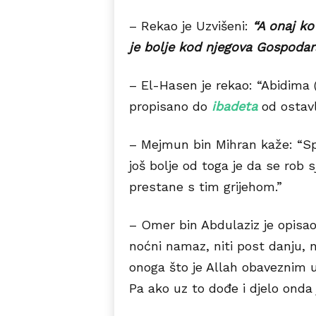
– Rekao je Uzvišeni:
“A onaj ko
je bolje kod njegova Gospodar
– El-Hasen je rekao: “Abidima (o
propisano do
ibadeta
od ostavl
– Mejmun bin Mihran kaže: “Spo
još bolje od toga je da se rob s
prestane s tim grijehom.”
– Omer bin Abdulaziz je opisao
noćni namaz, niti post danju, n
onoga što je Allah obaveznim uč
Pa ako uz to dođe i djelo onda 