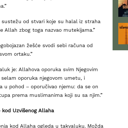
a.”
 sustežu od stvari koje su halal iz straha
 je Allah zbog toga nazvao mutekijama.”
gobojazan žešće svodi sebi računa od
 svom ortaku.”
aluk je: Allahova oporuka svim Njegovim
hi selam oporuka njegovom umetu, i
ra u pohod – oporučivao njemu: da se on
ostupa prema muslimanima koji su sa njim.”
je kod Uzvišenog Allaha
enja kod Allaha ogleda u takvaluku. Možda