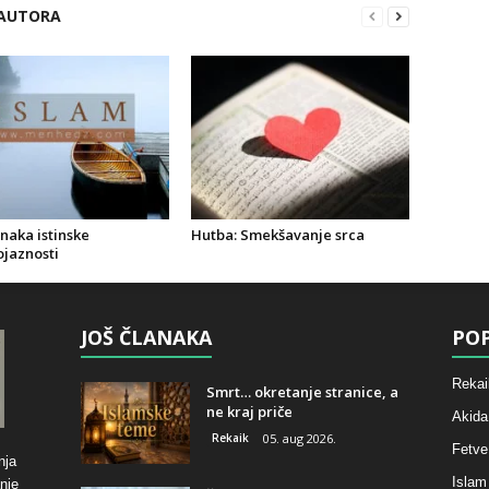
 AUTORA
znaka istinske
Hutba: Smekšavanje srca
jaznosti
JOŠ ČLANAKA
POP
Rekai
Smrt… okretanje stranice, a
ne kraj priče
Akida
Rekaik
05. aug 2026.
Fetve
nja
Islam
nje