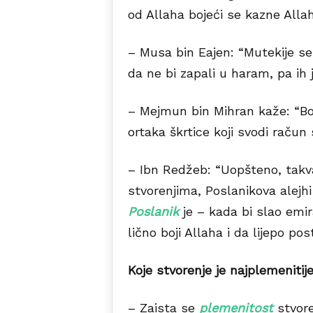
od Allaha bojeći se kazne Allah
– Musa bin Eajen: “Mutekije se
da ne bi zapali u haram, pa ih
– Mejmun bin Mihran kaže: “Bo
ortaka škrtice koji svodi račun
– Ibn Redžeb: “Uopšteno, takv
stvorenjima, Poslanikova alej
Poslanik
je – kada bi slao emi
lično boji Allaha i da lijepo p
Koje stvorenje je najplemeniti
– Zaista se
plemenitost
stvor