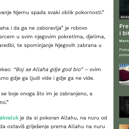
vanje Njemu spada svaki oblik pokornosti.”
Akida
Pre
aha i da ga ne zaboravlja” je robovo
i b
 srcem u svim njegovim pokretima, djelima,
Menh
naredbi, te spominjanje Njegovih zabrana u
Pretva
pretva
rekao:
“
Boj se Allaha gdje god bio” –
ovim
amo gdje ga ljudi vide i gdje ga ne vide.
se boje onoga što im je zabranjeno, a
no.”
akvaluk
je da si pokoran Allahu, na nuru od
 da ostaviš griješenje prema Allahu na nuru