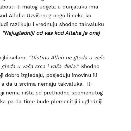
abosti ili malog udijela u dunjaluku ima
 kod Allaha Uzvišenog nego li neko ko
judi razlikuju i vrednuju shodno takvaluku
:
“
Najugledniji od vas kod Allaha je onaj
lejhi selam:
“Uistinu Allah ne gleda u vaše
 gleda u vaša srca i vaša djela.”
Shodno
 dobro izgledaju, posjeduju imovinu ili
, a da u srcima nemaju takvaluka. Ili
koji nema ništa od prethodno spomenutog
a pa da time bude plemenitiji i ugledniji