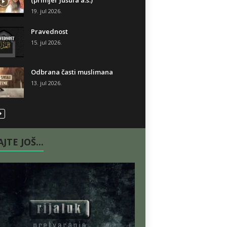
(primjer Jusufa a.s.)
19. jul 2026.
Pravednost
15. jul 2026.
Odbrana časti muslimana
13. jul 2026.
JTE JOŠ...