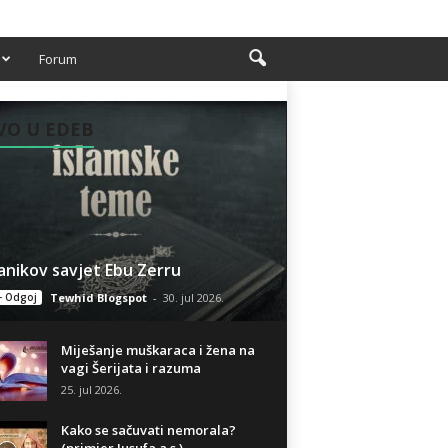
Forum
VO U EDEB
anikov savjet Ebu Zerru
- Odgoj
Tewhid Blogspot
-
30. jul 2026.
Miješanje muškaraca i žena na
vagi Šerijata i razuma
25. jul 2026.
Kako se sačuvati nemorala?