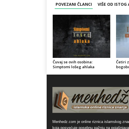
POVEZANI ČLANCI
VIŠE OD ISTOG
Čuvaj se ovih osobina:
Četiri 
Simptomi lošeg ahlaka
bogobo
Menhedz.com je online riznica islamskog zna
koja posvećuje posebnu pažnju na pojašnjava