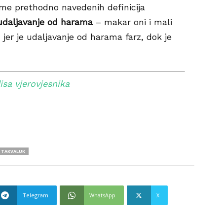
ime prethodno navedenih definicija
udaljavanje od harama
– makar oni i mali
, jer je udaljavanje od harama farz, dok je
isa vjerovjesnika
TAKVALUK
Telegram
WhatsApp
X