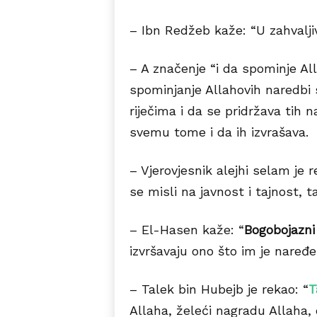
– Ibn Redžeb kaže: “U zahvalji
– A značenje “i da spominje All
spominjanje Allahovih naredbi
riječima i da se pridržava tih 
svemu tome i da ih izvrašava.
– Vjerovjesnik alejhi selam je 
se misli na javnost i tajnost, t
– El-Hasen kaže: “
Bogobojazni
izvršavaju ono što im je naređe
– Talek bin Hubejb je rekao: “
T
Allaha, želeći nagradu Allaha,