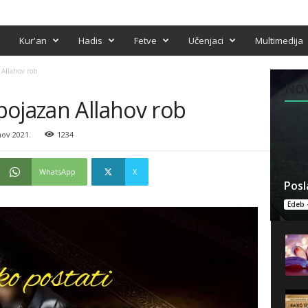
Kur'an
Hadis
Fetve
Učenjaci
Multimedija
 Allahov rob
NO
bojazan Allahov rob
nov 2021.
1234
WhatsApp
X
Posl
Edeb 