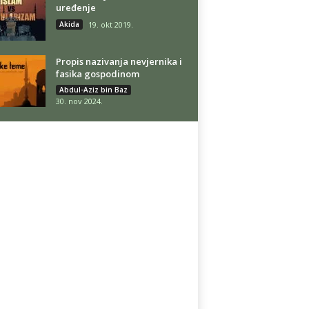
uređenje
Akida
19. okt 2019.
Propis nazivanja nevjernika i
fasika gospodinom
Abdul-Aziz bin Baz
30. nov 2024.