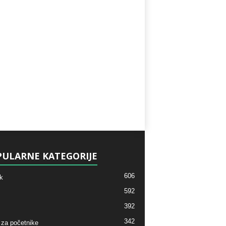
ULARNE KATEGORIJE
606
k
592
392
342
 za početnike