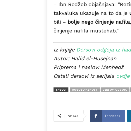
– Ibn Redžeb objašnjava: “Rez
takvaluka ukazuje na to da je
bili –
bolje nego činjenje nafila
činjenje nafila mustehab.”
Iz knjige
Dersovi odgoja iz had
Autor: Halid el-Husejnan
Priprema i naslov: Menhedž
Ostali dersovi iz serijala
ovdje
TAGOVI
BOGOBOJAZNOST
DERSOVI ODGOJA
Facebook
Share