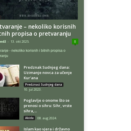
tvaranje – nekoliko korisnih
itnih propisa o pretvaranju
edž
-
13. okt 2025.
0
ranje - nekoliko korisnih i bitnih propisa o
ranju
Predznak Sudnjeg dana:
Uzimanje novca za učenje
Kur'ana
Predznaci Sudnjeg dana
10. jul 2023.
Poglavlje o onome što se
prenosi o sihru: Sihr, vrste
sihra,...
Akida
08. aug 2024.
Islam kao vjera i državno